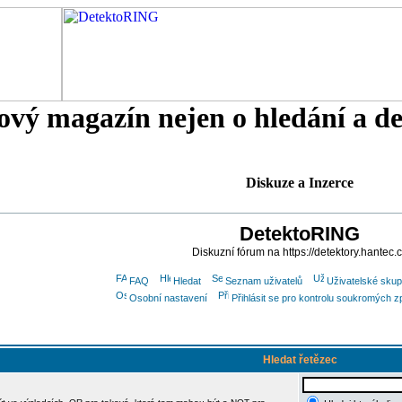
tový magazín nejen o hledání a d
Diskuze a Inzerce
DetektoRING
Diskuzní fórum na https://detektory.hantec.
FAQ
Hledat
Seznam uživatelů
Uživatelské skup
Osobní nastavení
Přihlásit se pro kontrolu soukromých z
Hledat řetězec