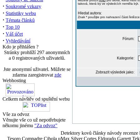
Můžete použít
AND
pro slova, která musí b
taková, která by ve výsledcích neměla být. 
·
Soukromé vzkazy
·
Statistiky webu
Hledat autora:
Znak * použijte pro nahrazení části řetězce
·
Témata článků
·
Top 10
·
Váš účet
Fórum:
·
Vyhledávání
Kdo je přihlášen ?
Stránky prohlíží 297 anonymních
a 0 registrovaných uživatelů.
Kategorie:
Jste anonymní uživatel. Můžete se
Zobrazit výsledek jako:
zdarma zaregistrovat
zde
Webhosting
Celkem návštěv od spuštění webu
Vše za odvoz
Věnujte vše co už nepotřebujete
někomu jinému
"Za odvoz"
Detektory kovů články návody recenze h
Tesoro Compadre Cibola uMax Silver Cortes Eldorado Garrett 