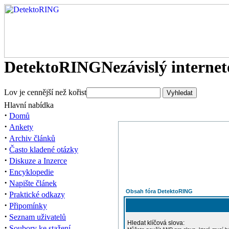
DetektoRING
Nezávislý interne
Lov je cennější než kořist
Hlavní nabídka
·
Domů
·
Ankety
·
Archiv článků
·
Často kladené otázky
·
Diskuze a Inzerce
·
Encyklopedie
·
Napište článek
Obsah fóra DetektoRING
·
Praktické odkazy
·
Připomínky
·
Seznam uživatelů
Hledat klíčová slova:
·
Soubory ke stažení