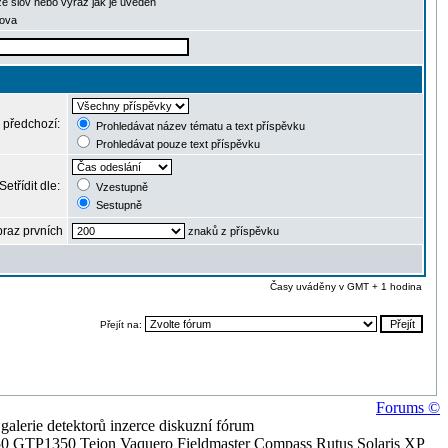
ze slov nebo výraz jak je uveden
lova
 předchozí:
Prohledávat název tématu a text příspěvku
Prohledávat pouze text příspěvku
Setřídit dle:
Vzestupně
Sestupně
raz prvních
znaků z příspěvku
Časy uváděny v GMT + 1 hodina
Přejít na:
Forums ©
alerie detektorů inzerce diskuzní fórum
0 GTP1350 Tejon Vaquero Fieldmaster Compass Rutus Solaris XP