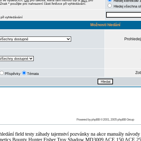
ýt ve výsledcích,
OR
pro taková, která tam mohou být a
NOT
pro
Hledej kterékoliv 
Znak * použijte pro nahrazení části řetězce při vyhledávání.
Hledej všechna s
 při vyhledávání
Možnosti hledání
Prohledej
Zob
Příspěvky
Témata
Powered by
phpBB
© 2001, 2005 phpBB Group
ledání field testy záhady tajemství pozvánky na akce manuály návody g
Teknetics Bounty Hunter Fisher Troy Shadow MD3009 ACE 150 ACE 25