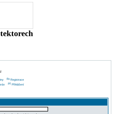
etektorech
cz
iny
Registrace
práv
Přihlášení