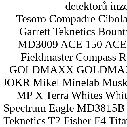
detektorů inz
Tesoro Compadre Cibola
Garrett Teknetics Boun
MD3009 ACE 150 ACE 
Fieldmaster Compass 
GOLDMAXX GOLDMAXX P
JOKR Mikel Minelab Muske
MP X Terra Whites Wh
Spectrum Eagle MD3815B 
Teknetics T2 Fisher F4 Tit