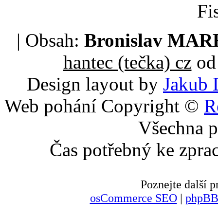
Fi
| Obsah:
Bronislav MA
hantec (tečka) cz
od 
Design layout by
Jakub 
Web pohání Copyright ©
R
Všechna p
Čas potřebný ke zpra
Poznejte další
osCommerce SEO
|
phpBB