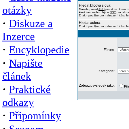
Hledat klíčová slova:
otázky
Můžete použít
AND
pro slova, která m
která tam mohou být a
NOT
pro takov
Znak * použijte pro nahrazení části ře
·
Diskuze a
Hledat autora:
Znak * použijte pro nahrazení části ř
Inzerce
·
Encyklopedie
Fórum:
·
Napište
Kategorie:
článek
·
Praktické
Zobrazit výsledek jako:
Pří
odkazy
·
Připomínky
·