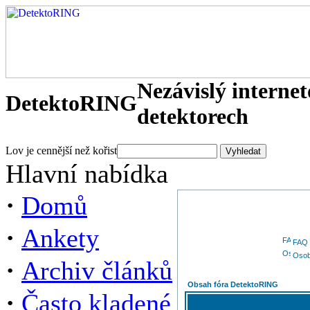
Nezávislý interne
DetektoRING
detektorech
Lov je cennější než kořist
Hlavní nabídka
·
Domů
·
Ankety
FAQ
Osob
·
Archiv článků
Obsah fóra DetektoRING
·
Často kladené