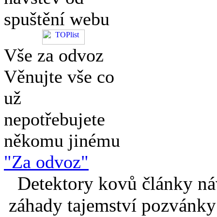
spuštění webu
Vše za odvoz
Věnujte vše co
už
nepotřebujete
někomu jinému
"Za odvoz"
Detektory kovů články náv
záhady tajemství pozvánky