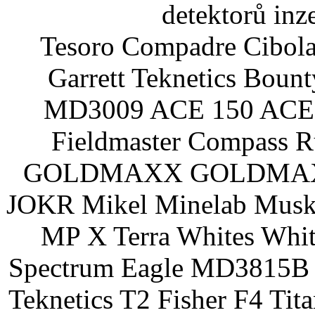
detektorů inz
Tesoro Compadre Cibola
Garrett Teknetics Boun
MD3009 ACE 150 ACE 
Fieldmaster Compass 
GOLDMAXX GOLDMAXX P
JOKR Mikel Minelab Muske
MP X Terra Whites Wh
Spectrum Eagle MD3815B 
Teknetics T2 Fisher F4 Tit