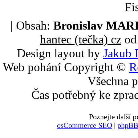
Fi
| Obsah:
Bronislav MA
hantec (tečka) cz
od 
Design layout by
Jakub 
Web pohání Copyright ©
R
Všechna p
Čas potřebný ke zpra
Poznejte další
osCommerce SEO
|
phpBB