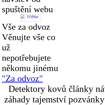
spuštění webu
Vše za odvoz
Věnujte vše co
už
nepotřebujete
někomu jinému
"Za odvoz"
Detektory kovů články náv
záhady tajemství pozvánky