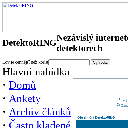
Nezávislý interne
DetektoRING
detektorech
Lov je cennější než kořist
Hlavní nabídka
·
Domů
·
Ankety
FAQ
Osob
·
Archiv článků
Obsah fóra DetektoRING
·
Často kladené