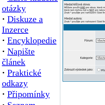
Hledat klíčová slova:
otázky
Můžete použít
AND
pro slova, která m
která tam mohou být a
NOT
pro takov
Znak * použijte pro nahrazení části ře
·
Diskuze a
Hledat autora:
Znak * použijte pro nahrazení části ř
Inzerce
·
Encyklopedie
Fórum:
·
Napište
Kategorie:
článek
·
Praktické
Zobrazit výsledek jako:
Pří
odkazy
·
Připomínky
·