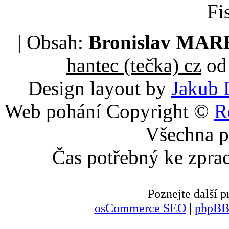
Fi
| Obsah:
Bronislav MA
hantec (tečka) cz
od 
Design layout by
Jakub 
Web pohání Copyright ©
R
Všechna p
Čas potřebný ke zpra
Poznejte další
osCommerce SEO
|
phpBB