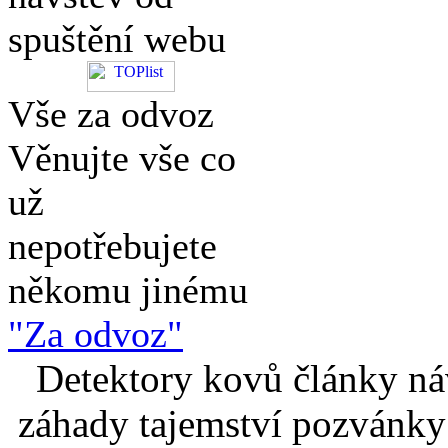
spuštění webu
Vše za odvoz
Věnujte vše co
už
nepotřebujete
někomu jinému
"Za odvoz"
Detektory kovů články náv
záhady tajemství pozvánky