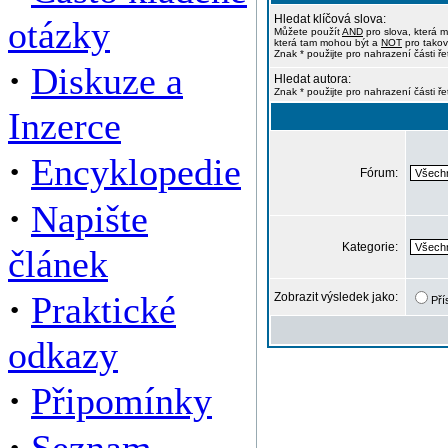
Hledat klíčová slova:
otázky
Můžete použít
AND
pro slova, která m
která tam mohou být a
NOT
pro takov
Znak * použijte pro nahrazení části ře
·
Diskuze a
Hledat autora:
Znak * použijte pro nahrazení části ř
Inzerce
·
Encyklopedie
Fórum:
·
Napište
Kategorie:
článek
·
Praktické
Zobrazit výsledek jako:
Pří
odkazy
·
Připomínky
·