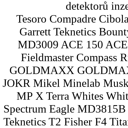
detektorů inz
Tesoro Compadre Cibola
Garrett Teknetics Boun
MD3009 ACE 150 ACE 
Fieldmaster Compass 
GOLDMAXX GOLDMAXX P
JOKR Mikel Minelab Muske
MP X Terra Whites Wh
Spectrum Eagle MD3815B 
Teknetics T2 Fisher F4 Tit