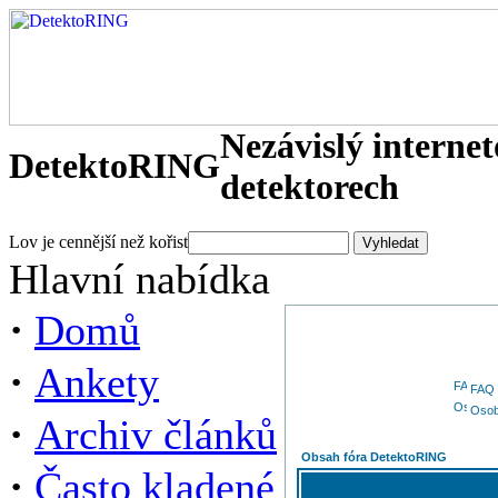
Nezávislý interne
DetektoRING
detektorech
Lov je cennější než kořist
Hlavní nabídka
·
Domů
·
Ankety
FAQ
Osob
·
Archiv článků
Obsah fóra DetektoRING
·
Často kladené