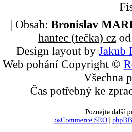
Fi
| Obsah:
Bronislav MA
hantec (tečka) cz
od 
Design layout by
Jakub 
Web pohání Copyright ©
R
Všechna p
Čas potřebný ke zpra
Poznejte další
osCommerce SEO
|
phpBB