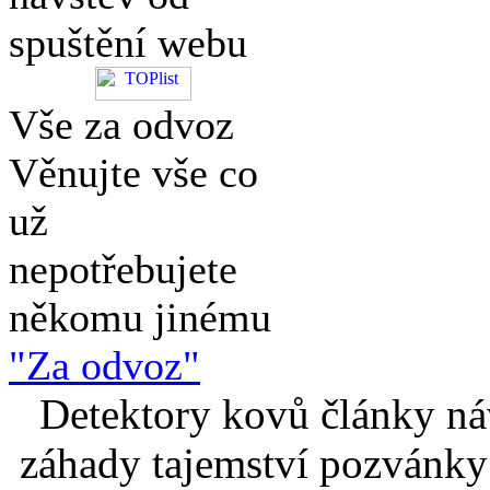
spuštění webu
Vše za odvoz
Věnujte vše co
už
nepotřebujete
někomu jinému
"Za odvoz"
Detektory kovů články náv
záhady tajemství pozvánky