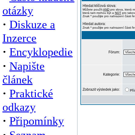
Hledat klíčová slova:
otázky
Můžete použít
AND
pro slova, která m
která tam mohou být a
NOT
pro takov
Znak * použijte pro nahrazení části ře
·
Diskuze a
Hledat autora:
Znak * použijte pro nahrazení části ř
Inzerce
·
Encyklopedie
Fórum:
·
Napište
Kategorie:
článek
·
Praktické
Zobrazit výsledek jako:
Pří
odkazy
·
Připomínky
·