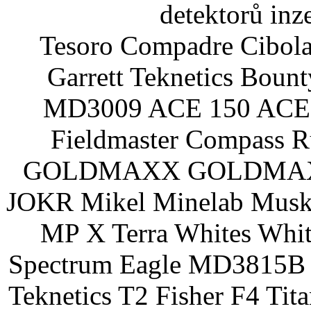
detektorů inz
Tesoro Compadre Cibola
Garrett Teknetics Boun
MD3009 ACE 150 ACE 
Fieldmaster Compass 
GOLDMAXX GOLDMAXX P
JOKR Mikel Minelab Muske
MP X Terra Whites Wh
Spectrum Eagle MD3815B 
Teknetics T2 Fisher F4 Tit