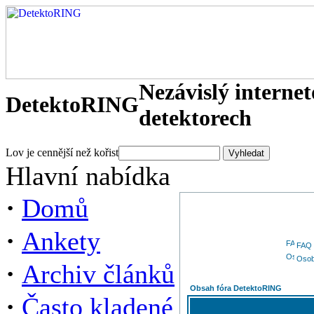
Nezávislý interne
DetektoRING
detektorech
Lov je cennější než kořist
Hlavní nabídka
·
Domů
·
Ankety
FAQ
Osob
·
Archiv článků
Obsah fóra DetektoRING
·
Často kladené