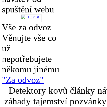
spuštění webu
Vše za odvoz
Věnujte vše co
už
nepotřebujete
někomu jinému
"Za odvoz"
Detektory kovů články náv
záhady tajemství pozvánky