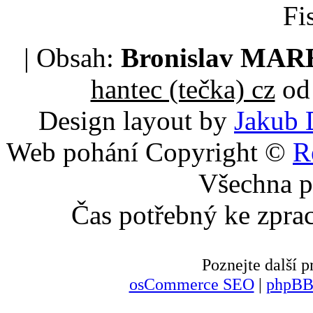
Fi
| Obsah:
Bronislav MA
hantec (tečka) cz
od 
Design layout by
Jakub 
Web pohání Copyright ©
R
Všechna p
Čas potřebný ke zpra
Poznejte další
osCommerce SEO
|
phpBB