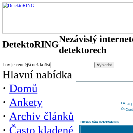
Nezávislý interne
DetektoRING
detektorech
Lov je cennější než kořist
Hlavní nabídka
·
Domů
·
Ankety
FAQ
Osob
·
Archiv článků
Obsah fóra DetektoRING
·
Často kladené