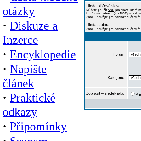
Hledat klíčová slova:
otázky
Můžete použít
AND
pro slova, která m
která tam mohou být a
NOT
pro takov
Znak * použijte pro nahrazení části ře
·
Diskuze a
Hledat autora:
Znak * použijte pro nahrazení části ř
Inzerce
·
Encyklopedie
Fórum:
·
Napište
Kategorie:
článek
·
Praktické
Zobrazit výsledek jako:
Pří
odkazy
·
Připomínky
·