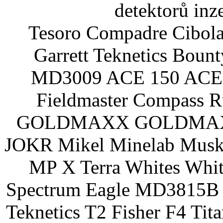
detektorů inz
Tesoro Compadre Cibola
Garrett Teknetics Boun
MD3009 ACE 150 ACE 
Fieldmaster Compass 
GOLDMAXX GOLDMAXX P
JOKR Mikel Minelab Muske
MP X Terra Whites Wh
Spectrum Eagle MD3815B 
Teknetics T2 Fisher F4 Tit