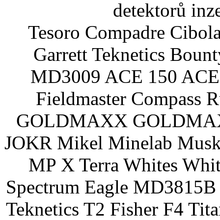
detektorů inz
Tesoro Compadre Cibola
Garrett Teknetics Boun
MD3009 ACE 150 ACE 
Fieldmaster Compass 
GOLDMAXX GOLDMAXX P
JOKR Mikel Minelab Muske
MP X Terra Whites Wh
Spectrum Eagle MD3815B 
Teknetics T2 Fisher F4 Tit