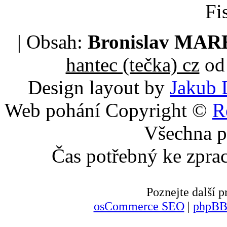
Fi
| Obsah:
Bronislav MA
hantec (tečka) cz
od 
Design layout by
Jakub 
Web pohání Copyright ©
R
Všechna p
Čas potřebný ke zpra
Poznejte další
osCommerce SEO
|
phpBB