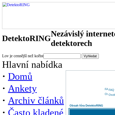
Nezávislý interne
DetektoRING
detektorech
Lov je cennější než kořist
Hlavní nabídka
·
Domů
·
Ankety
FAQ
Osob
·
Archiv článků
Obsah fóra DetektoRING
·
Často kladené