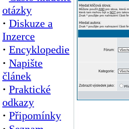
Hledat klíčová slova:
otázky
Můžete použít
AND
pro slova, která m
která tam mohou být a
NOT
pro takov
Znak * použijte pro nahrazení části ře
·
Diskuze a
Hledat autora:
Znak * použijte pro nahrazení části ř
Inzerce
·
Encyklopedie
Fórum:
·
Napište
Kategorie:
článek
·
Praktické
Zobrazit výsledek jako:
Pří
odkazy
·
Připomínky
·