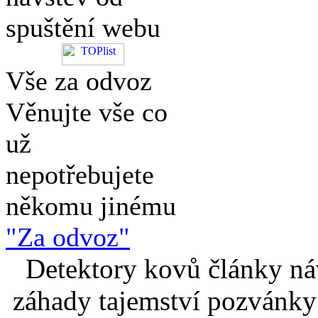
spuštění webu
Vše za odvoz
Věnujte vše co
už
nepotřebujete
někomu jinému
"Za odvoz"
Detektory kovů články náv
záhady tajemství pozvánky