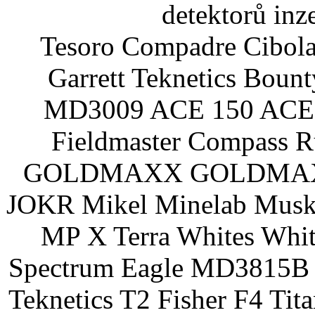
detektorů inz
Tesoro Compadre Cibola
Garrett Teknetics Boun
MD3009 ACE 150 ACE 
Fieldmaster Compass 
GOLDMAXX GOLDMAXX P
JOKR Mikel Minelab Muske
MP X Terra Whites Wh
Spectrum Eagle MD3815B 
Teknetics T2 Fisher F4 Tit