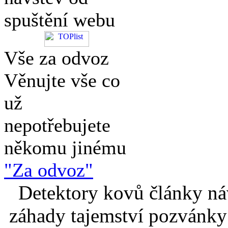
spuštění webu
Vše za odvoz
Věnujte vše co
už
nepotřebujete
někomu jinému
"Za odvoz"
Detektory kovů články náv
záhady tajemství pozvánky