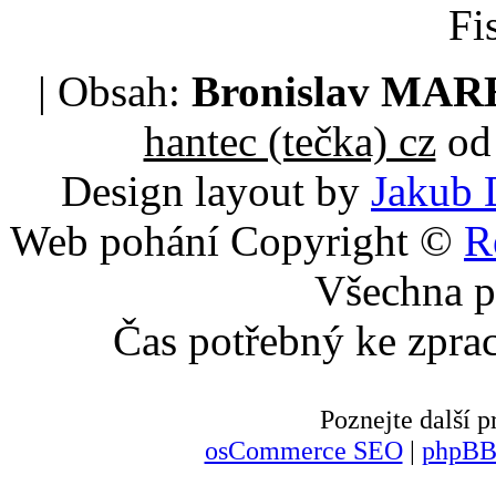
Fi
| Obsah:
Bronislav MA
hantec (tečka) cz
od 
Design layout by
Jakub 
Web pohání Copyright ©
R
Všechna p
Čas potřebný ke zpra
Poznejte další
osCommerce SEO
|
phpBB