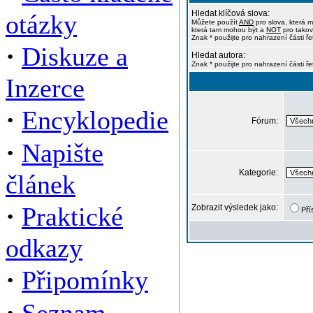
Hledat klíčová slova:
otázky
Můžete použít
AND
pro slova, která m
která tam mohou být a
NOT
pro takov
Znak * použijte pro nahrazení části ře
·
Diskuze a
Hledat autora:
Znak * použijte pro nahrazení části ř
Inzerce
·
Encyklopedie
Fórum:
·
Napište
Kategorie:
článek
·
Praktické
Zobrazit výsledek jako:
Pří
odkazy
·
Připomínky
·