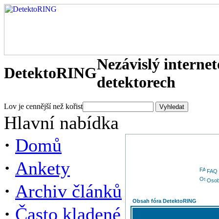
Nezávislý interne
DetektoRING
detektorech
Lov je cennější než kořist
Hlavní nabídka
·
Domů
·
Ankety
FAQ
Osob
·
Archiv článků
Obsah fóra DetektoRING
·
Často kladené