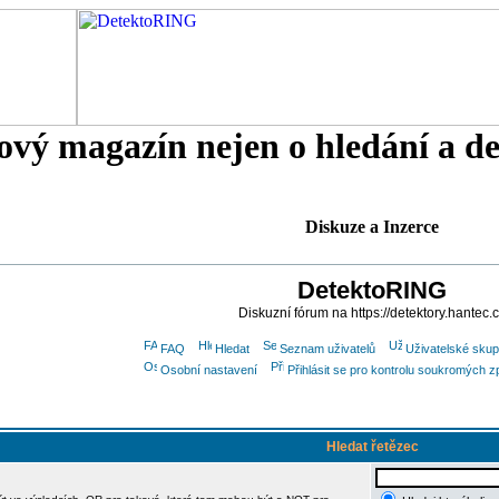
tový magazín nejen o hledání a d
Diskuze a Inzerce
DetektoRING
Diskuzní fórum na https://detektory.hantec.
FAQ
Hledat
Seznam uživatelů
Uživatelské skup
Osobní nastavení
Přihlásit se pro kontrolu soukromých z
Hledat řetězec