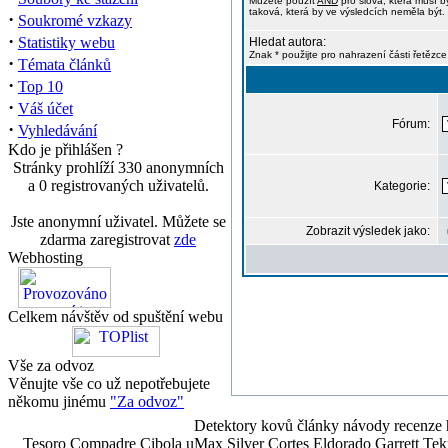
Můžete použít
AND
pro slova, která musí b
taková, která by ve výsledcích neměla být. 
·
Soukromé vzkazy
·
Statistiky webu
Hledat autora:
Znak * použijte pro nahrazení části řetězce
·
Témata článků
·
Top 10
·
Váš účet
Fórum:
·
Vyhledávání
Kdo je přihlášen ?
Stránky prohlíží 330 anonymních
a 0 registrovaných uživatelů.
Kategorie:
Jste anonymní uživatel. Můžete se
Zobrazit výsledek jako:
zdarma zaregistrovat
zde
Webhosting
Celkem návštěv od spuštění webu
Vše za odvoz
Věnujte vše co už nepotřebujete
někomu jinému
"Za odvoz"
Detektory kovů články návody recenze h
Tesoro Compadre Cibola uMax Silver Cortes Eldorado Garrett 