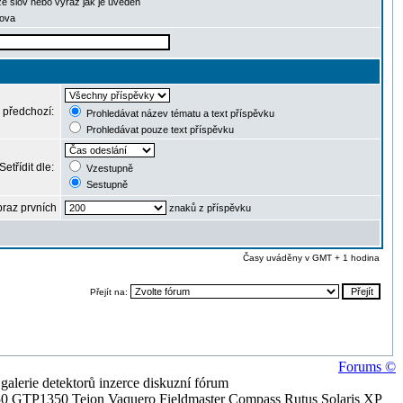
ze slov nebo výraz jak je uveden
lova
 předchozí:
Prohledávat název tématu a text příspěvku
Prohledávat pouze text příspěvku
Setřídit dle:
Vzestupně
Sestupně
raz prvních
znaků z příspěvku
Časy uváděny v GMT + 1 hodina
Přejít na:
Forums ©
alerie detektorů inzerce diskuzní fórum
0 GTP1350 Tejon Vaquero Fieldmaster Compass Rutus Solaris XP