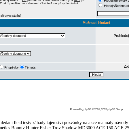
ýt ve výsledcích,
OR
pro taková, která tam mohou být a
NOT
pro
Hledej kterékoliv 
Znak * použijte pro nahrazení části řetězce při vyhledávání.
Hledej všechna s
 při vyhledávání
Možnosti hledání
Prohledej
Zob
Příspěvky
Témata
Powered by
phpBB
© 2001, 2005 phpBB Group
ledání field testy záhady tajemství pozvánky na akce manuály návody g
Teknetics Bounty Hunter Fisher Troy Shadow MD3009 ACE 150 ACE 25