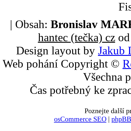
Fi
| Obsah:
Bronislav MA
hantec (tečka) cz
od 
Design layout by
Jakub 
Web pohání Copyright ©
R
Všechna p
Čas potřebný ke zpra
Poznejte další
osCommerce SEO
|
phpBB