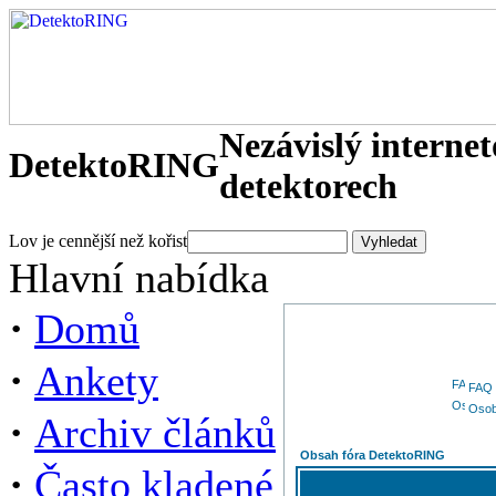
Nezávislý interne
DetektoRING
detektorech
Lov je cennější než kořist
Hlavní nabídka
·
Domů
·
Ankety
FAQ
Osob
·
Archiv článků
Obsah fóra DetektoRING
·
Často kladené