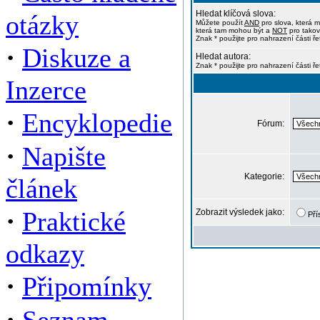
Hledat klíčová slova:
otázky
Můžete použít
AND
pro slova, která m
která tam mohou být a
NOT
pro takov
Znak * použijte pro nahrazení části ře
·
Diskuze a
Hledat autora:
Znak * použijte pro nahrazení části ř
Inzerce
·
Encyklopedie
Fórum:
·
Napište
Kategorie:
článek
·
Praktické
Zobrazit výsledek jako:
Pří
odkazy
·
Připomínky
·