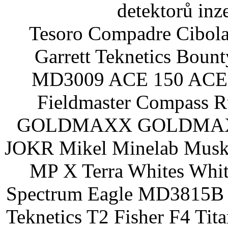
detektorů inz
Tesoro Compadre Cibola
Garrett Teknetics Boun
MD3009 ACE 150 ACE 
Fieldmaster Compass 
GOLDMAXX GOLDMAXX P
JOKR Mikel Minelab Muske
MP X Terra Whites Wh
Spectrum Eagle MD3815B 
Teknetics T2 Fisher F4 Tit