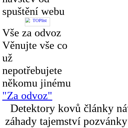
spuštění webu
Vše za odvoz
Věnujte vše co
už
nepotřebujete
někomu jinému
"Za odvoz"
Detektory kovů články náv
záhady tajemství pozvánky