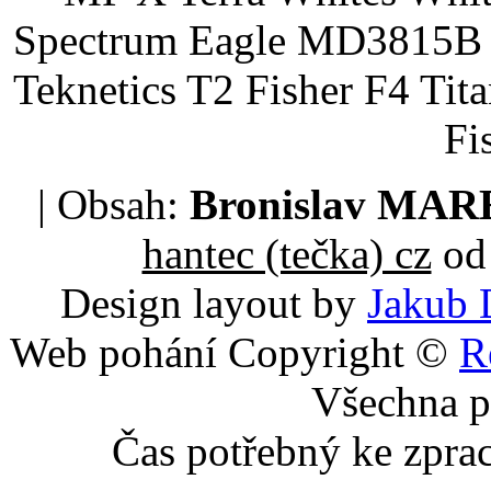
Spectrum Eagle MD3815B 
Teknetics T2 Fisher F4 Tit
Fi
| Obsah:
Bronislav MA
hantec (tečka) cz
od 
Design layout by
Jakub 
Web pohání Copyright ©
R
Všechna p
Čas potřebný ke zpra