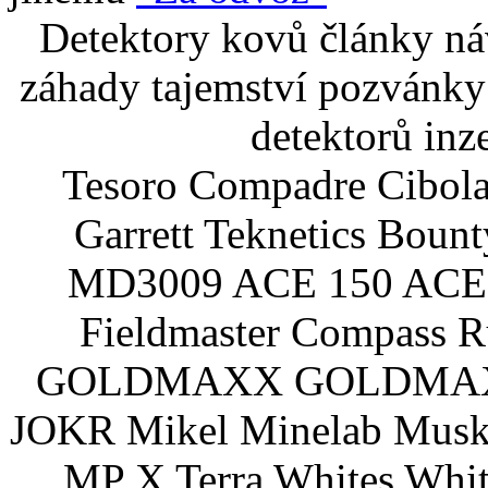
Detektory kovů články náv
záhady tajemství pozvánky
detektorů inz
Tesoro Compadre Cibola
Garrett Teknetics Boun
MD3009 ACE 150 ACE 
Fieldmaster Compass 
GOLDMAXX GOLDMAXX P
JOKR Mikel Minelab Muske
MP X Terra Whites Wh