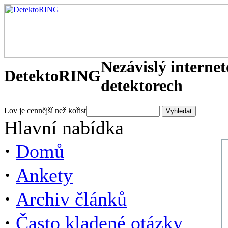
Nezávislý interne
DetektoRING
detektorech
Lov je cennější než kořist
Hlavní nabídka
·
Domů
·
Ankety
·
Archiv článků
·
Často kladené otázky