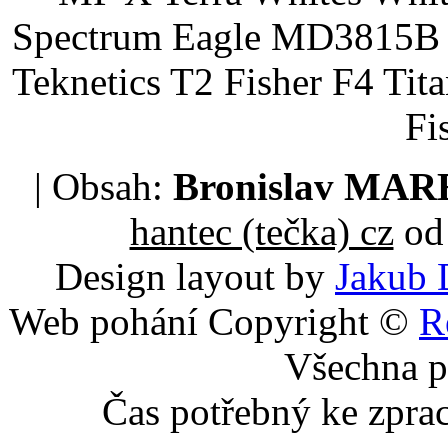
Spectrum Eagle MD3815B 
Teknetics T2 Fisher F4 Tit
Fi
| Obsah:
Bronislav MA
hantec (tečka) cz
od 
Design layout by
Jakub 
Web pohání Copyright ©
R
Všechna p
Čas potřebný ke zpra