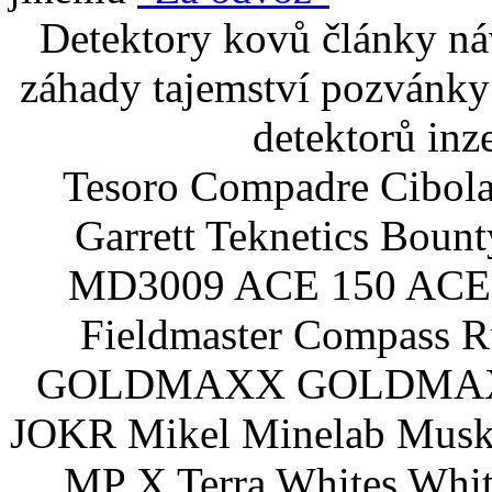
Detektory kovů články náv
záhady tajemství pozvánky
detektorů inz
Tesoro Compadre Cibola
Garrett Teknetics Boun
MD3009 ACE 150 ACE 
Fieldmaster Compass 
GOLDMAXX GOLDMAXX P
JOKR Mikel Minelab Muske
MP X Terra Whites Wh