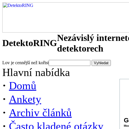
Nezávislý interne
DetektoRING
detektorech
Lov je cennější než kořist
Hlavní nabídka
·
Domů
·
Ankety
·
Archiv článků
G
·
Často kladené otázky
Mod