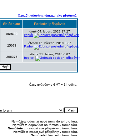
Označit všechna témata jako přečtená
Shlédnuto
Poslední příspěvek
úterý 04. leden, 2022 17:27
869433
kaprál
čtvrtek 15. březen, 2018 8:37
25078
Padre
středa 31. leden, 2018 6:07
266375
freexxx
Časy uváděny v GMT + 1 hodina
Nemůžete
odesílat nové téma do tohoto fóra.
Nemůžete
odpovídat na témata v tomto fóru.
Nemůžete
upravovat své příspěvky v tomto fóru.
Nemůžete
mazat své příspěvky v tomto fóru.
Nemůžete
hlasovat v tomto fóru.