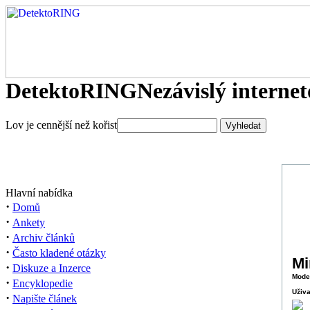
DetektoRING
Nezávislý interne
Lov je cennější než kořist
Hlavní nabídka
·
Domů
·
Ankety
·
Archiv článků
·
Často kladené otázky
Mi
·
Diskuze a Inzerce
Moder
·
Encyklopedie
Uživa
·
Napište článek