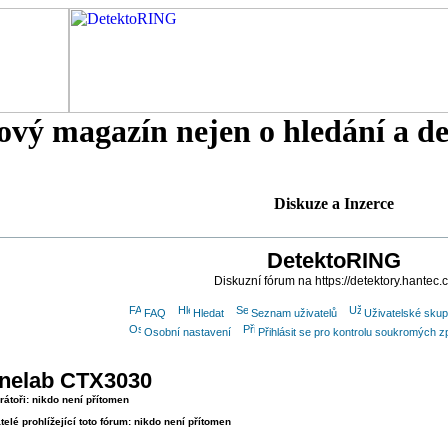
tový magazín nejen o hledání a d
Diskuze a Inzerce
DetektoRING
Diskuzní fórum na https://detektory.hantec.
FAQ
Hledat
Seznam uživatelů
Uživatelské skup
Osobní nastavení
Přihlásit se pro kontrolu soukromých z
nelab CTX3030
átoři: nikdo není přítomen
telé prohlížející toto fórum: nikdo není přítomen