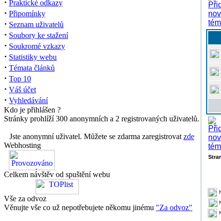
·
Praktické odkazy
·
Připomínky
·
Seznam uživatelů
·
Soubory ke stažení
·
Soukromé vzkazy
·
Statistiky webu
·
Témata článků
·
Top 10
·
Váš účet
·
Vyhledávání
Kdo je přihlášen ?
Stránky prohlíží 300 anonymních a 2 registrovaných uživatelů.
Jste anonymní uživatel. Můžete se zdarma zaregistrovat
zde
Webhosting
Stra
Celkem návštěv od spuštění webu
Vše za odvoz
Věnujte vše co už nepotřebujete někomu jinému
"Za odvoz"