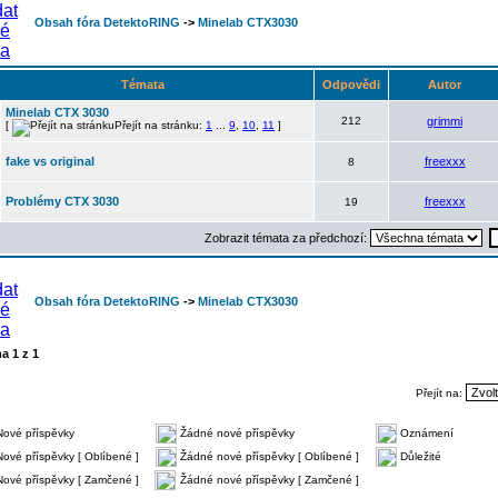
Obsah fóra DetektoRING
->
Minelab CTX3030
Témata
Odpovědi
Autor
Minelab CTX 3030
212
grimmi
[
Přejít na stránku:
1
...
9
,
10
,
11
]
fake vs original
freexxx
8
Problémy CTX 3030
freexxx
19
Zobrazit témata za předchozí:
Obsah fóra DetektoRING
->
Minelab CTX3030
na
1
z
1
Přejít na:
Nové příspěvky
Žádné nové příspěvky
Oznámení
Nové příspěvky [ Oblíbené ]
Žádné nové příspěvky [ Oblíbené ]
Důležité
Nové příspěvky [ Zamčené ]
Žádné nové příspěvky [ Zamčené ]