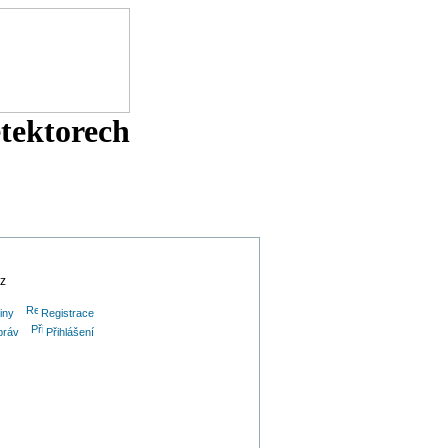
etektorech
cz
iny
Registrace
práv
Přihlášení