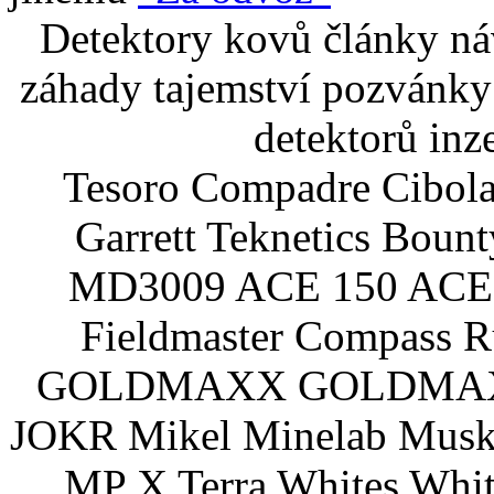
Detektory kovů články náv
záhady tajemství pozvánky
detektorů inz
Tesoro Compadre Cibola
Garrett Teknetics Boun
MD3009 ACE 150 ACE 
Fieldmaster Compass 
GOLDMAXX GOLDMAXX P
JOKR Mikel Minelab Muske
MP X Terra Whites Wh