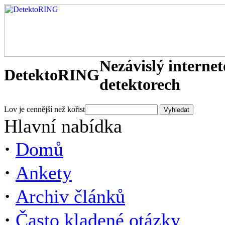
Nezávislý interne
DetektoRING
detektorech
Lov je cennější než kořist
Hlavní nabídka
·
Domů
·
Ankety
·
Archiv článků
·
Často kladené otázky