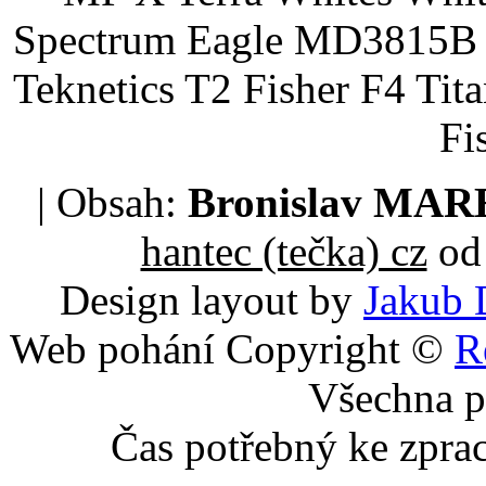
Spectrum Eagle MD3815B 
Teknetics T2 Fisher F4 Tit
Fi
| Obsah:
Bronislav MA
hantec (tečka) cz
od 
Design layout by
Jakub 
Web pohání Copyright ©
R
Všechna p
Čas potřebný ke zpra