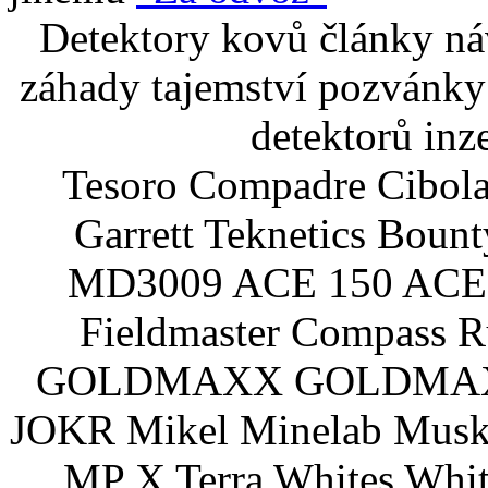
Detektory kovů články náv
záhady tajemství pozvánky
detektorů inz
Tesoro Compadre Cibola
Garrett Teknetics Boun
MD3009 ACE 150 ACE 
Fieldmaster Compass 
GOLDMAXX GOLDMAXX P
JOKR Mikel Minelab Muske
MP X Terra Whites Wh