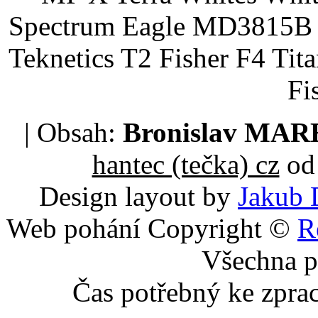
Spectrum Eagle MD3815B 
Teknetics T2 Fisher F4 Tit
Fi
| Obsah:
Bronislav MA
hantec (tečka) cz
od 
Design layout by
Jakub 
Web pohání Copyright ©
R
Všechna p
Čas potřebný ke zpra