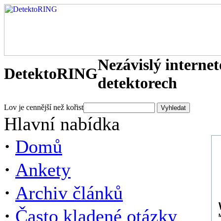
Nezávislý interne
DetektoRING
detektorech
Lov je cennější než kořist
Hlavní nabídka
·
Domů
·
Ankety
·
Archiv článků
·
Často kladené otázky
M