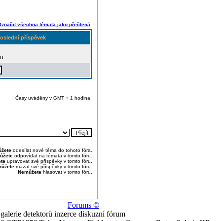
Označit všechna témata jako přečtená
oslední příspěvek
u.
Časy uváděny v GMT + 1 hodina
žete
odesílat nové téma do tohoto fóra.
ůžete
odpovídat na témata v tomto fóru.
te
upravovat své příspěvky v tomto fóru.
ůžete
mazat své příspěvky v tomto fóru.
Nemůžete
hlasovat v tomto fóru.
Forums ©
alerie detektorů inzerce diskuzní fórum