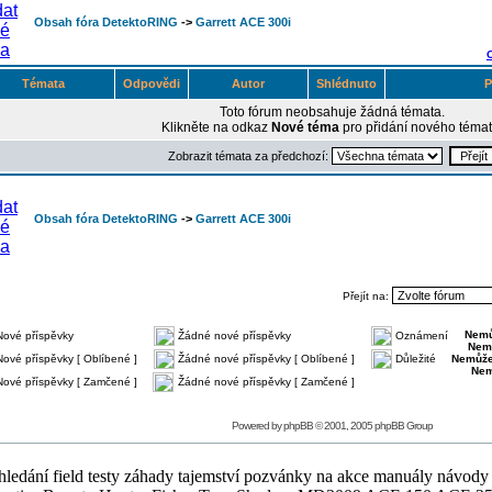
Obsah fóra DetektoRING
->
Garrett ACE 300i
Témata
Odpovědi
Autor
Shlédnuto
P
Toto fórum neobsahuje žádná témata.
Klikněte na odkaz
Nové téma
pro přidání nového témat
Zobrazit témata za předchozí:
Obsah fóra DetektoRING
->
Garrett ACE 300i
Přejít na:
Nemů
Nové příspěvky
Žádné nové příspěvky
Oznámení
Nem
Nové příspěvky [ Oblíbené ]
Žádné nové příspěvky [ Oblíbené ]
Důležité
Nemůže
Nem
Nové příspěvky [ Zamčené ]
Žádné nové příspěvky [ Zamčené ]
Powered by
phpBB
© 2001, 2005 phpBB Group
ledání field testy záhady tajemství pozvánky na akce manuály návody g