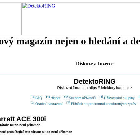
tový magazín nejen o hledání a d
Diskuze a Inzerce
DetektoRING
Diskuzní fórum na https://detektory.hantec.cz
FAQ
Hledat
Seznam uživatelů
Uživatelské skupiny
Osobní nastavení
Přihlásit se pro kontrolu soukromých zpráv
rrett ACE 300i
átoři: nikdo není přítomen
telé prohlížející toto fórum: nikdo není přítomen