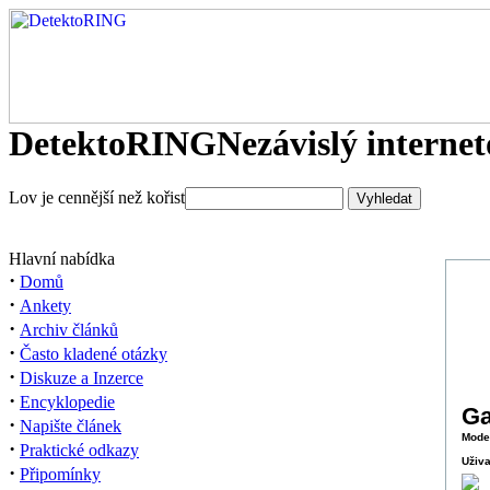
DetektoRING
Nezávislý interne
Lov je cennější než kořist
Hlavní nabídka
·
Domů
·
Ankety
·
Archiv článků
·
Často kladené otázky
·
Diskuze a Inzerce
·
Encyklopedie
Ga
·
Napište článek
Moder
·
Praktické odkazy
Uživa
·
Připomínky