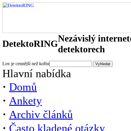
Nezávislý interne
DetektoRING
detektorech
Lov je cennější než kořist
Hlavní nabídka
·
Domů
·
Ankety
·
Archiv článků
·
Často kladené otázky