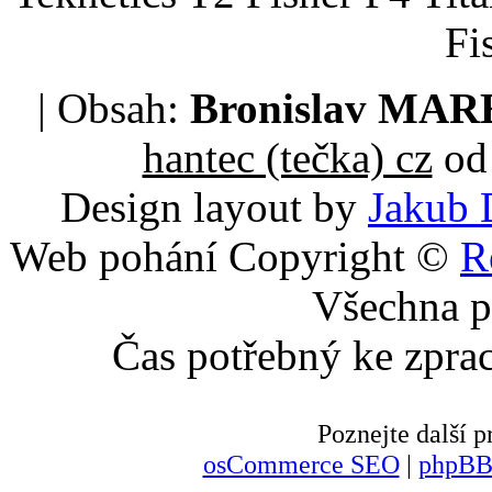
Fi
| Obsah:
Bronislav MA
hantec (tečka) cz
od 
Design layout by
Jakub 
Web pohání Copyright ©
R
Všechna p
Čas potřebný ke zpra
Poznejte další
osCommerce SEO
|
phpBB