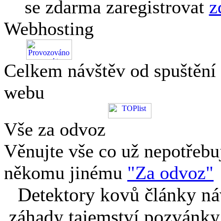
se zdarma zaregistrovat
z
Webhosting
Celkem návštěv od spuštění
webu
Vše za odvoz
Věnujte vše co už nepotřebu
někomu jinému
"Za odvoz"
Detektory kovů články náv
záhady tajemství pozvánky