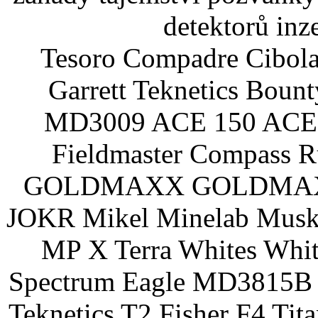
detektorů inz
Tesoro Compadre Cibola
Garrett Teknetics Boun
MD3009 ACE 150 ACE 
Fieldmaster Compass 
GOLDMAXX GOLDMAXX P
JOKR Mikel Minelab Muske
MP X Terra Whites Wh
Spectrum Eagle MD3815B 
Teknetics T2 Fisher F4 Tit