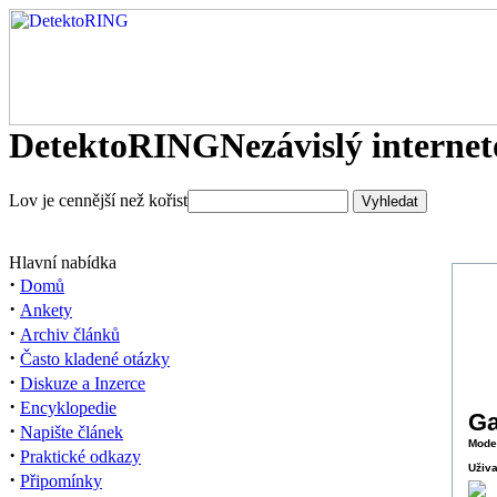
DetektoRING
Nezávislý interne
Lov je cennější než kořist
Hlavní nabídka
·
Domů
·
Ankety
·
Archiv článků
·
Často kladené otázky
·
Diskuze a Inzerce
·
Encyklopedie
Ga
·
Napište článek
Moder
·
Praktické odkazy
Uživa
·
Připomínky