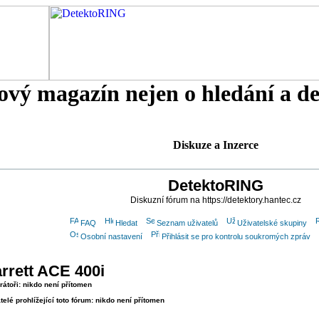
tový magazín nejen o hledání a d
Diskuze a Inzerce
DetektoRING
Diskuzní fórum na https://detektory.hantec.cz
FAQ
Hledat
Seznam uživatelů
Uživatelské skupiny
Osobní nastavení
Přihlásit se pro kontrolu soukromých zpráv
rrett ACE 400i
átoři: nikdo není přítomen
telé prohlížející toto fórum: nikdo není přítomen