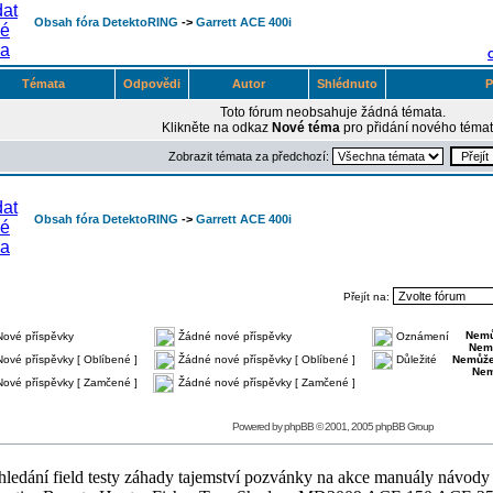
Obsah fóra DetektoRING
->
Garrett ACE 400i
Témata
Odpovědi
Autor
Shlédnuto
P
Toto fórum neobsahuje žádná témata.
Klikněte na odkaz
Nové téma
pro přidání nového témat
Zobrazit témata za předchozí:
Obsah fóra DetektoRING
->
Garrett ACE 400i
Přejít na:
Nemů
Nové příspěvky
Žádné nové příspěvky
Oznámení
Nem
Nové příspěvky [ Oblíbené ]
Žádné nové příspěvky [ Oblíbené ]
Důležité
Nemůže
Nem
Nové příspěvky [ Zamčené ]
Žádné nové příspěvky [ Zamčené ]
Powered by
phpBB
© 2001, 2005 phpBB Group
ledání field testy záhady tajemství pozvánky na akce manuály návody g