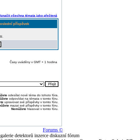
Označit všechna témata jako přečtená
oslední příspěvek
u.
Časy uváděny v GMT + 1 hodina
žete
odesílat nové téma do tohoto fóra.
ůžete
odpovídat na témata v tomto fóru.
te
upravovat své příspěvky v tomto fóru.
ůžete
mazat své příspěvky v tomto fóru.
Nemůžete
hlasovat v tomto fóru.
Forums ©
alerie detektorů inzerce diskuzní fórum