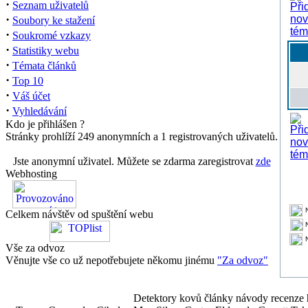
·
Seznam uživatelů
·
Soubory ke stažení
·
Soukromé vzkazy
·
Statistiky webu
·
Témata článků
·
Top 10
·
Váš účet
·
Vyhledávání
Kdo je přihlášen ?
Stránky prohlíží 249 anonymních a 1 registrovaných uživatelů.
Jste anonymní uživatel. Můžete se zdarma zaregistrovat
zde
Webhosting
Celkem návštěv od spuštění webu
Vše za odvoz
Věnujte vše co už nepotřebujete někomu jinému
"Za odvoz"
Detektory kovů články návody recenze h