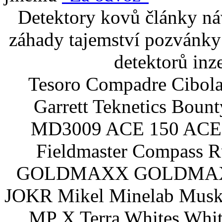
Detektory kovů články náv
záhady tajemství pozvánky
detektorů inz
Tesoro Compadre Cibola
Garrett Teknetics Boun
MD3009 ACE 150 ACE 
Fieldmaster Compass 
GOLDMAXX GOLDMAXX P
JOKR Mikel Minelab Muske
MP X Terra Whites Wh