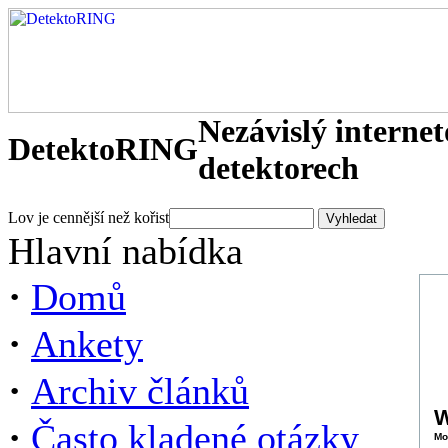
Nezávislý interne
DetektoRING
detektorech
Lov je cennější než kořist
Hlavní nabídka
·
Domů
·
Ankety
·
Archiv článků
W
·
Často kladené otázky
Mo