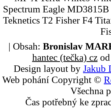
Spectrum Eagle MD3815B 
Teknetics T2 Fisher F4 Tit
Fi
| Obsah:
Bronislav MA
hantec (tečka) cz
od 
Design layout by
Jakub 
Web pohání Copyright ©
R
Všechna p
Čas potřebný ke zpra