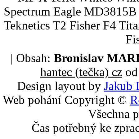
Spectrum Eagle MD3815B 
Teknetics T2 Fisher F4 Tit
Fi
| Obsah:
Bronislav MA
hantec (tečka) cz
od 
Design layout by
Jakub 
Web pohání Copyright ©
R
Všechna p
Čas potřebný ke zpra