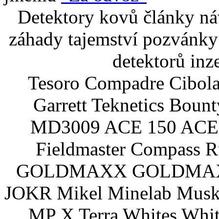
Detektory kovů články náv
záhady tajemství pozvánky
detektorů inz
Tesoro Compadre Cibola
Garrett Teknetics Boun
MD3009 ACE 150 ACE 
Fieldmaster Compass 
GOLDMAXX GOLDMAXX P
JOKR Mikel Minelab Muske
MP X Terra Whites Wh