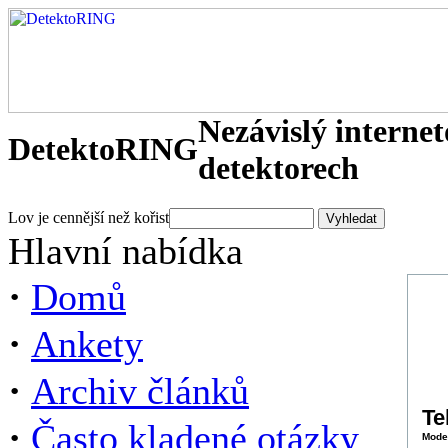
Nezávislý interne
DetektoRING
detektorech
Lov je cennější než kořist
Hlavní nabídka
·
Domů
·
Ankety
·
Archiv článků
Te
·
Často kladené otázky
Mode