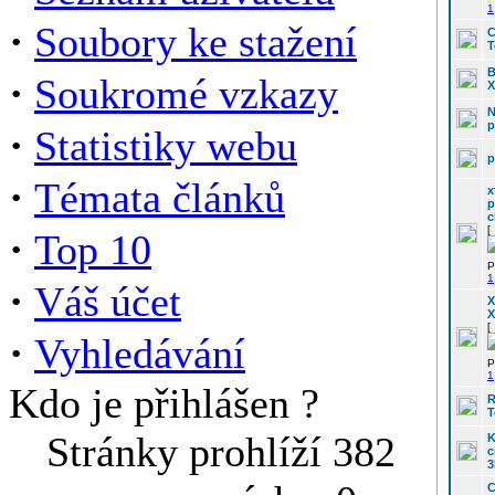
1
·
Soubory ke stažení
C
T
B
·
Soukromé vzkazy
X
N
p
·
Statistiky webu
p
·
Témata článků
x
p
c
[
·
Top 10
P
1
·
Váš účet
X
X
[
·
Vyhledávání
P
1
Kdo je přihlášen ?
R
T
Stránky prohlíží 382
K
c
3
C