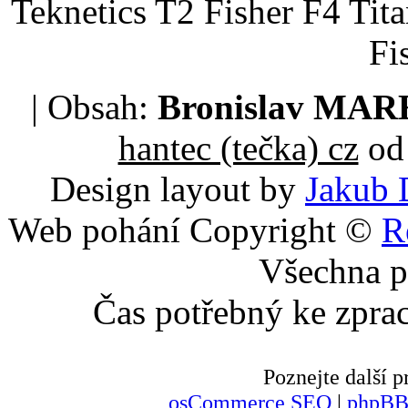
Teknetics T2 Fisher F4 Tit
Fi
| Obsah:
Bronislav MA
hantec (tečka) cz
od 
Design layout by
Jakub 
Web pohání Copyright ©
R
Všechna p
Čas potřebný ke zpra
Poznejte další
osCommerce SEO
|
phpBB