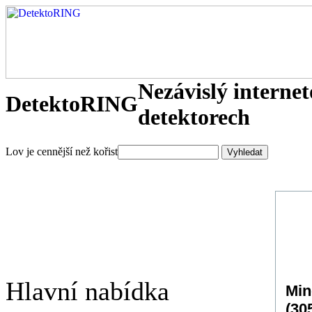
Nezávislý interne
DetektoRING
detektorech
Lov je cennější než kořist
Hlavní nabídka
Min
(30