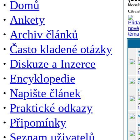
·
Domů
Moderát
Uživate
·
Ankety
·
Archiv článků
·
Často kladené otázky
n
3
·
[
Diskuze a Inzerce
P
1
·
Encyklopedie
A
7
·
Napište článek
C
[
·
Praktické odkazy
P
1
N
·
Připomínky
X
[
·
Seznam uživatelů
P