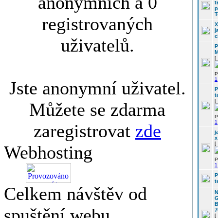
anonymních a 0
t
p
T
registrovaných
X
j
c
uživatelů.
[
P
1
Jste anonymní uživatel.
P
t
[
Můžete se zdarma
P
1
zaregistrovat
zde
j
x
[
Webhosting
P
1
P
t
Celkem návštěv od
N
G
B
spuštění webu
7
[