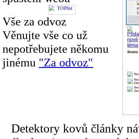
P
1
Vše za odvoz
Věnujte vše co už
nepotřebujete někomu
Strana
jinému
"Za odvoz"
Nov
Nov
Obl
Nov
Za
Detektory kovů články náv