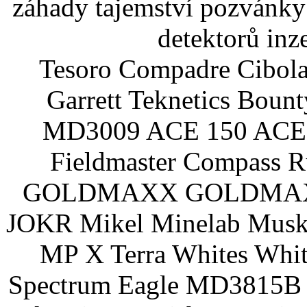
záhady tajemství pozvánky
detektorů inz
Tesoro Compadre Cibola
Garrett Teknetics Boun
MD3009 ACE 150 ACE 
Fieldmaster Compass 
GOLDMAXX GOLDMAXX P
JOKR Mikel Minelab Muske
MP X Terra Whites Wh
Spectrum Eagle MD3815B 