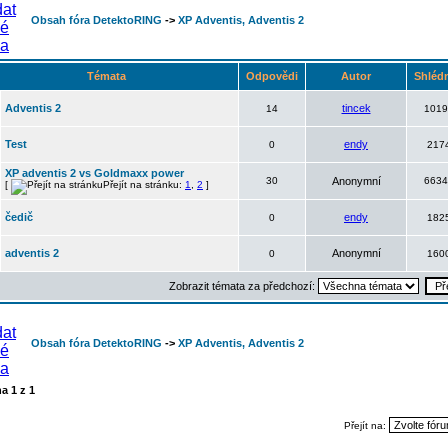
Obsah fóra DetektoRING
->
XP Adventis, Adventis 2
Témata
Odpovědi
Autor
Shléd
Adventis 2
tincek
14
1019
Test
endy
0
217
XP adventis 2 vs Goldmaxx power
30
Anonymní
6634
[
Přejít na stránku:
1
,
2
]
čedič
endy
0
182
adventis 2
Anonymní
0
160
Zobrazit témata za předchozí:
Obsah fóra DetektoRING
->
XP Adventis, Adventis 2
na
1
z
1
Přejít na: