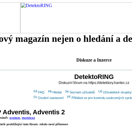
tový magazín nejen o hledání a d
Diskuze a Inzerce
DetektoRING
Diskuzní fórum na https://detektory.hantec.cz
FAQ
Hledat
Seznam uživatelů
Uživatelské skupiny
Osobní nastavení
Přihlásit se pro kontrolu soukromých zprá
 Adventis, Adventis 2
rátoři:
system
,
mcmlxxx
telé prohlížející toto fórum: nikdo není přítomen