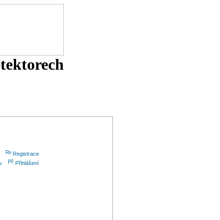
etektorech
Registrace
v
Přihlášení