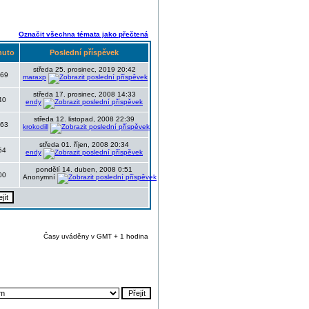
Označit všechna témata jako přečtená
nuto
Poslední příspěvek
středa 25. prosinec, 2019 20:42
69
maraxp
středa 17. prosinec, 2008 14:33
40
endy
středa 12. listopad, 2008 22:39
63
krokodill
středa 01. říjen, 2008 20:34
54
endy
pondělí 14. duben, 2008 0:51
00
Anonymní
Časy uváděny v GMT + 1 hodina