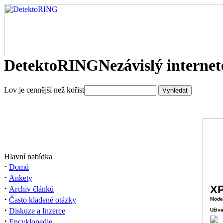
DetektoRING
Nezávislý interne
Lov je cennější než kořist
Hlavní nabídka
·
Domů
·
Ankety
·
XP
Archiv článků
·
Často kladené otázky
Mode
·
Diskuze a Inzerce
Uživa
·
Encyklopedie