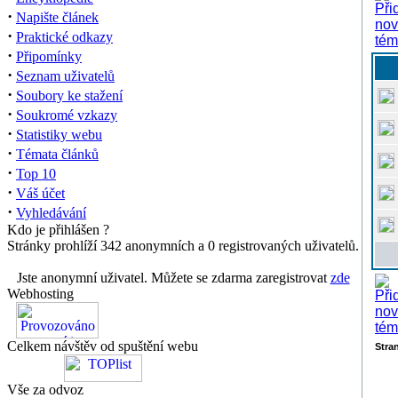
·
Napište článek
·
Praktické odkazy
·
Připomínky
·
Seznam uživatelů
·
Soubory ke stažení
·
Soukromé vzkazy
·
Statistiky webu
·
Témata článků
·
Top 10
·
Váš účet
·
Vyhledávání
Kdo je přihlášen ?
Stránky prohlíží 342 anonymních a 0 registrovaných uživatelů.
Jste anonymní uživatel. Můžete se zdarma zaregistrovat
zde
Webhosting
Celkem návštěv od spuštění webu
Stra
Vše za odvoz