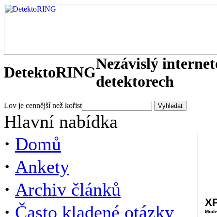
Nezávislý interne
DetektoRING
detektorech
Lov je cennější než kořist
Hlavní nabídka
·
Domů
·
Ankety
·
Archiv článků
XP
·
Často kladené otázky
Mode