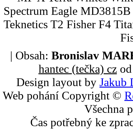
Spectrum Eagle MD3815B 
Teknetics T2 Fisher F4 Tit
Fi
| Obsah:
Bronislav MA
hantec (tečka) cz
od 
Design layout by
Jakub 
Web pohání Copyright ©
R
Všechna p
Čas potřebný ke zpra