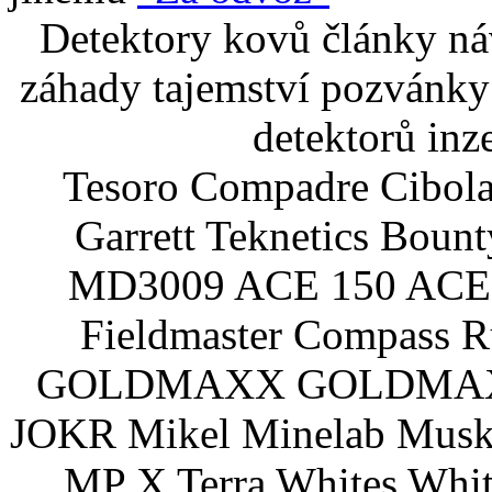
Detektory kovů články náv
záhady tajemství pozvánky
detektorů inz
Tesoro Compadre Cibola
Garrett Teknetics Boun
MD3009 ACE 150 ACE 
Fieldmaster Compass 
GOLDMAXX GOLDMAXX P
JOKR Mikel Minelab Muske
MP X Terra Whites Wh