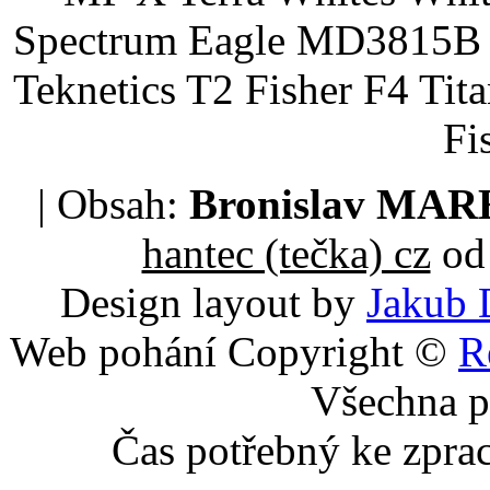
Spectrum Eagle MD3815B 
Teknetics T2 Fisher F4 Tit
Fi
| Obsah:
Bronislav MA
hantec (tečka) cz
od 
Design layout by
Jakub 
Web pohání Copyright ©
R
Všechna p
Čas potřebný ke zpra