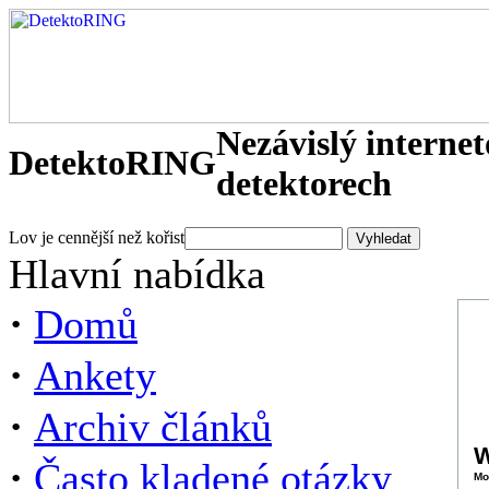
Nezávislý interne
DetektoRING
detektorech
Lov je cennější než kořist
Hlavní nabídka
·
Domů
·
Ankety
·
Archiv článků
W
·
Často kladené otázky
Mo