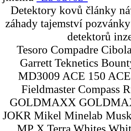
Detektory kovů články náv
záhady tajemství pozvánky
detektorů inz
Tesoro Compadre Cibola
Garrett Teknetics Boun
MD3009 ACE 150 ACE 
Fieldmaster Compass 
GOLDMAXX GOLDMAXX P
JOKR Mikel Minelab Muske
MP X Terra Whites Wh