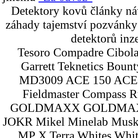
Detektory kovů články náv
záhady tajemství pozvánky
detektorů inz
Tesoro Compadre Cibola
Garrett Teknetics Boun
MD3009 ACE 150 ACE 
Fieldmaster Compass 
GOLDMAXX GOLDMAXX P
JOKR Mikel Minelab Muske
MP X Terra Whites Wh