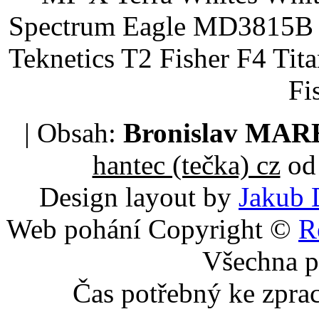
Spectrum Eagle MD3815B 
Teknetics T2 Fisher F4 Tit
Fi
| Obsah:
Bronislav MA
hantec (tečka) cz
od 
Design layout by
Jakub 
Web pohání Copyright ©
R
Všechna p
Čas potřebný ke zpra