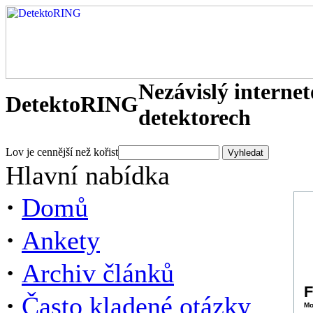
Nezávislý interne
DetektoRING
detektorech
Lov je cennější než kořist
Hlavní nabídka
·
Domů
·
Ankety
·
Archiv článků
F
·
Často kladené otázky
Mo