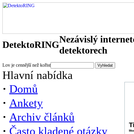
Nezávislý interne
DetektoRING
detektorech
Lov je cennější než kořist
Hlavní nabídka
·
Domů
·
Ankety
·
Archiv článků
T
·
Často kladené otázky
Mod