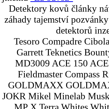
Detektory kovů články náv
záhady tajemství pozvánky
detektorů inz
Tesoro Compadre Cibola
Garrett Teknetics Boun
MD3009 ACE 150 ACE 
Fieldmaster Compass 
GOLDMAXX GOLDMAXX P
JOKR Mikel Minelab Muske
MP X Terra Whites Wh