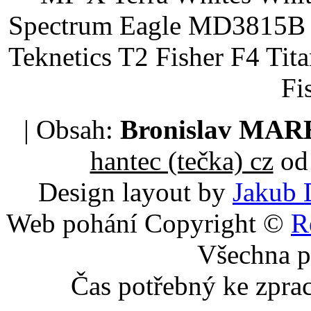
Spectrum Eagle MD3815B 
Teknetics T2 Fisher F4 Tit
Fi
| Obsah:
Bronislav MA
hantec (tečka) cz
od 
Design layout by
Jakub 
Web pohání Copyright ©
R
Všechna p
Čas potřebný ke zpra