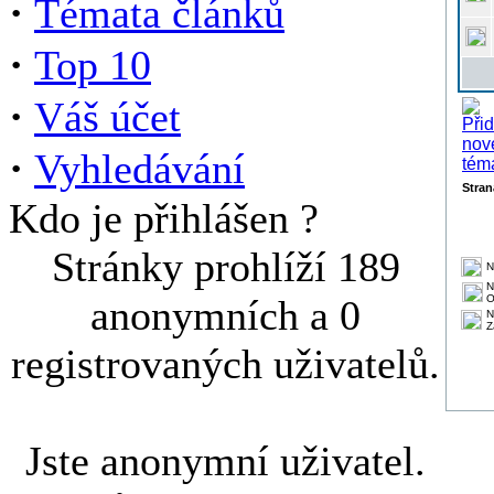
·
Témata článků
·
Top 10
·
Váš účet
·
Vyhledávání
Stra
Kdo je přihlášen ?
Stránky prohlíží 189
N
N
anonymních a 0
O
N
Z
registrovaných uživatelů.
Jste anonymní uživatel.