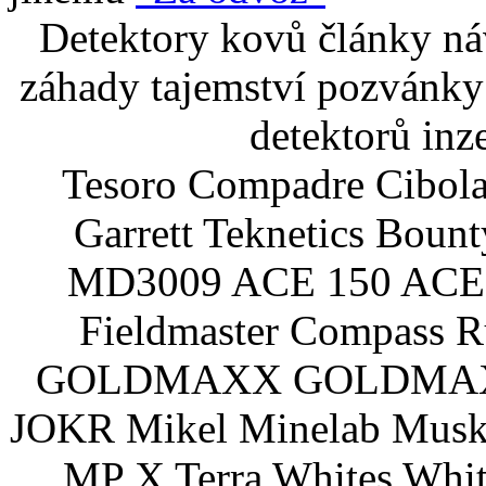
Detektory kovů články náv
záhady tajemství pozvánky
detektorů inz
Tesoro Compadre Cibola
Garrett Teknetics Boun
MD3009 ACE 150 ACE 
Fieldmaster Compass 
GOLDMAXX GOLDMAXX P
JOKR Mikel Minelab Muske
MP X Terra Whites Wh