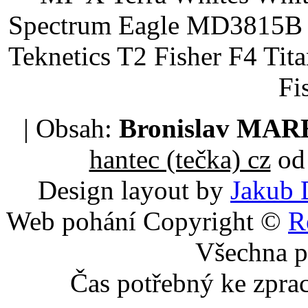
Spectrum Eagle MD3815B 
Teknetics T2 Fisher F4 Tit
Fi
| Obsah:
Bronislav MA
hantec (tečka) cz
od 
Design layout by
Jakub 
Web pohání Copyright ©
R
Všechna p
Čas potřebný ke zpra