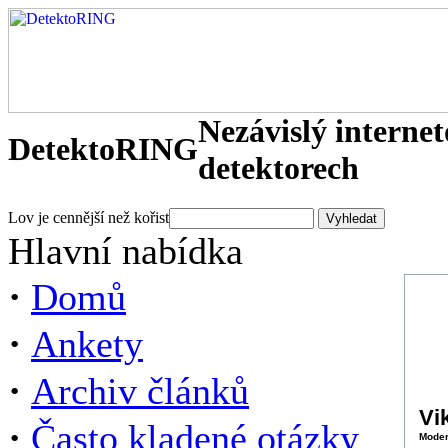
Nezávislý interne
DetektoRING
detektorech
Lov je cennější než kořist
Hlavní nabídka
·
Domů
·
Ankety
·
Archiv článků
Vi
·
Často kladené otázky
Moder