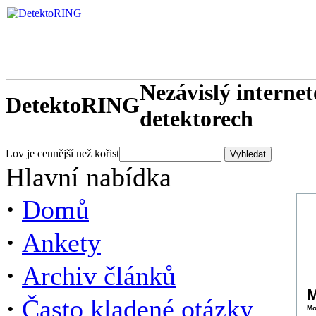
Nezávislý interne
DetektoRING
detektorech
Lov je cennější než kořist
Hlavní nabídka
·
Domů
·
Ankety
·
Archiv článků
M
·
Často kladené otázky
Mo