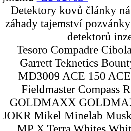
Detektory kovů články náv
záhady tajemství pozvánky
detektorů inz
Tesoro Compadre Cibola
Garrett Teknetics Boun
MD3009 ACE 150 ACE 
Fieldmaster Compass 
GOLDMAXX GOLDMAXX P
JOKR Mikel Minelab Muske
MP X Terra Whites Wh