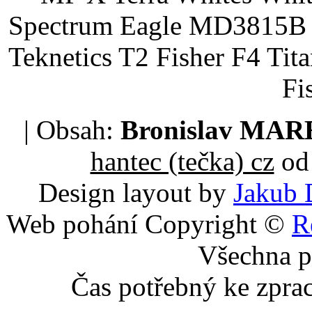
Spectrum Eagle MD3815B 
Teknetics T2 Fisher F4 Tit
Fi
| Obsah:
Bronislav MA
hantec (tečka) cz
od 
Design layout by
Jakub 
Web pohání Copyright ©
R
Všechna p
Čas potřebný ke zpra