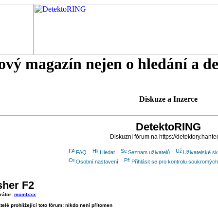
tový magazín nejen o hledání a d
Diskuze a Inzerce
DetektoRING
Diskuzní fórum na https://detektory.hante
FAQ
Hledat
Seznam uživatelů
Uživatelské sk
Osobní nastavení
Přihlásit se pro kontrolu soukromýc
sher F2
rátor:
mcmlxxx
telé prohlížející toto fórum: nikdo není přítomen