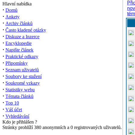
Hlavní nabídka
·
Domů
·
Ankety
·
Archiv článků
·
Často kladené otázky
·
Diskuze a Inzerce
·
Encyklopedie
·
Napište článek
·
Praktické odkazy
·
Připomínky
·
Seznam uživatelů
·
Soubory ke stažení
·
Soukromé vzkazy
·
Statistiky webu
·
Témata článků
·
Top 10
·
Váš účet
·
Vyhledávání
Kdo je přihlášen ?
Stránky prohlíží 380 anonymních a 0 registrovaných uživatelů.