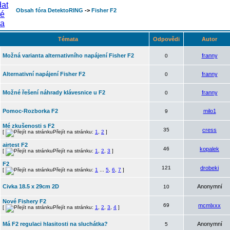
Obsah fóra DetektoRING
->
Fisher F2
Témata
Odpovědi
Autor
Možná varianta alternativního napájení Fisher F2
franny
0
Alternativní napájení Fisher F2
franny
0
Možné řešení náhrady klávesnice u F2
franny
0
Pomoc-Rozborka F2
milo1
9
Mé zkušenosti s F2
35
cress
[
Přejít na stránku:
1
,
2
]
airtest F2
46
kopalek
[
Přejít na stránku:
1
,
2
,
3
]
F2
121
drobeki
[
Přejít na stránku:
1
...
5
,
6
,
7
]
Civka 18.5 x 29cm 2D
Anonymní
10
Nové Fishery F2
69
mcmlxxx
[
Přejít na stránku:
1
,
2
,
3
,
4
]
Má F2 regulaci hlasitosti na sluchátka?
Anonymní
5