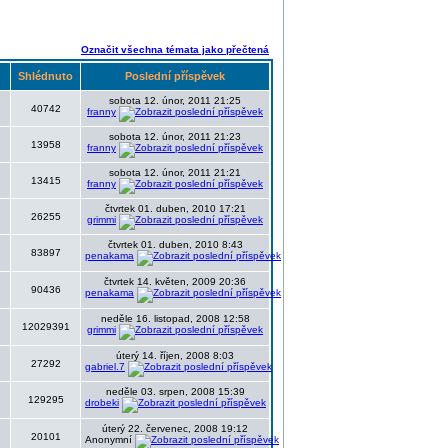
Označit všechna témata jako přečtená
Shlédnuto
Poslední příspěvek
sobota 12. únor, 2011 21:25
40742
franny
sobota 12. únor, 2011 21:23
13958
franny
sobota 12. únor, 2011 21:21
13415
franny
čtvrtek 01. duben, 2010 17:21
26255
grimmi
čtvrtek 01. duben, 2010 8:43
83897
penakama
čtvrtek 14. květen, 2009 20:36
90436
penakama
neděle 16. listopad, 2008 12:58
12029391
grimmi
úterý 14. říjen, 2008 8:03
27292
gabriel.7
neděle 03. srpen, 2008 15:39
129295
drobeki
úterý 22. červenec, 2008 19:12
20101
Anonymní