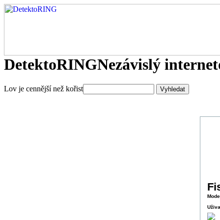
DetektoRING
Nezávislý interne
Lov je cennější než kořist
Fi
Mode
Uživa