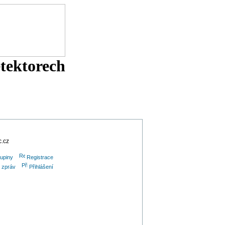
etektorech
c.cz
upiny
Registrace
h zpráv
Přihlášení