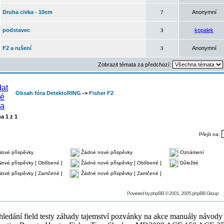
Druha civka - 10cm
Anonymní
7
podstavec
kopalek
3
F2 a rušení
Anonymní
3
Zobrazit témata za předchozí:
Obsah fóra DetektoRING
->
Fisher F2
na
1
z
1
Přejít na:
Nové příspěvky
Žádné nové příspěvky
Oznámení
Nové příspěvky [ Oblíbené ]
Žádné nové příspěvky [ Oblíbené ]
Důležité
Nové příspěvky [ Zamčené ]
Žádné nové příspěvky [ Zamčené ]
Powered by
phpBB
© 2001, 2005 phpBB Group
ledání field testy záhady tajemství pozvánky na akce manuály návody g