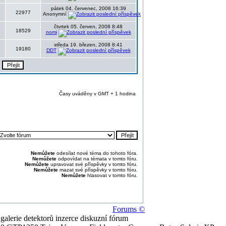
pátek 04. červenec, 2008 16:39
22977
Anonymní
čtvrtek 05. červen, 2008 8:48
18529
nomi
středa 19. březen, 2008 8:41
19180
DDT
Časy uváděny v GMT + 1 hodina
Nemůžete
odesílat nové téma do tohoto fóra.
Nemůžete
odpovídat na témata v tomto fóru.
Nemůžete
upravovat své příspěvky v tomto fóru.
Nemůžete
mazat své příspěvky v tomto fóru.
Nemůžete
hlasovat v tomto fóru.
Forums ©
alerie detektorů inzerce diskuzní fórum