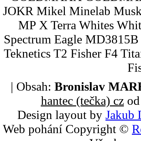
JOKR Mikel Minelab Muske
MP X Terra Whites Wh
Spectrum Eagle MD3815B 
Teknetics T2 Fisher F4 Tit
Fi
| Obsah:
Bronislav MA
hantec (tečka) cz
od 
Design layout by
Jakub 
Web pohání Copyright ©
R