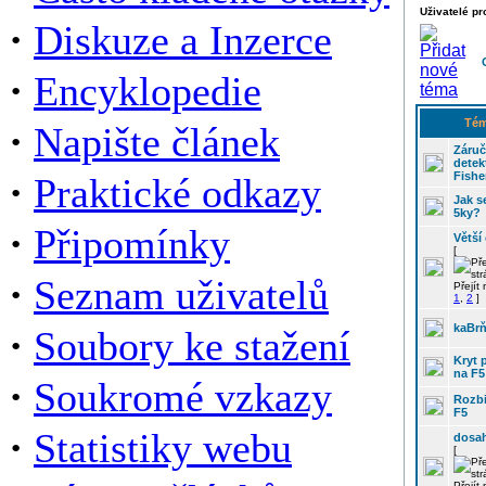
Uživatelé pr
·
Diskuze a Inzerce
·
Encyklopedie
Tém
·
Napište článek
Záruč
detek
·
Fishe
Praktické odkazy
Jak s
5ky?
·
Připomínky
Větší
[
·
Seznam uživatelů
Přejít
1
,
2
]
·
kaBrň
Soubory ke stažení
Kryt p
na F5
·
Soukromé vzkazy
Rozbi
F5
·
Statistiky webu
dosah
[
Přejít