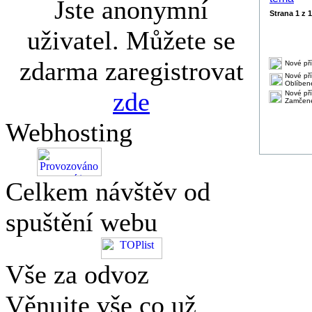
Jste anonymní
Strana
1
z
1
uživatel. Můžete se
zdarma zaregistrovat
Nové př
Nové pří
Oblíben
zde
Nové pří
Zamčené
Webhosting
Celkem návštěv od
spuštění webu
Vše za odvoz
Věnujte vše co už