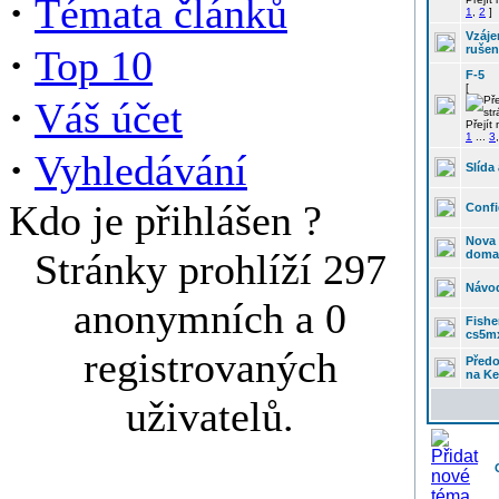
·
Témata článků
1
,
2
]
Vzáj
·
Top 10
rušen
F-5
[
·
Váš účet
Přejít
1
...
3
·
Vyhledávání
Slída
Kdo je přihlášen ?
Conf
Nova 
Stránky prohlíží 297
doma
Návo
anonymních a 0
Fishe
cs5m
registrovaných
Před
na Ke
uživatelů.