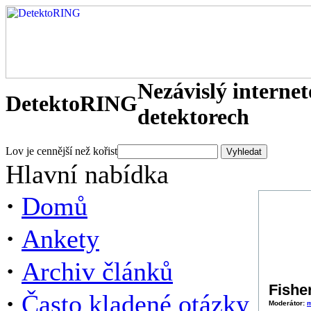
Nezávislý interne
DetektoRING
detektorech
Lov je cennější než kořist
Hlavní nabídka
·
Domů
·
Ankety
·
Archiv článků
Fishe
·
Často kladené otázky
Moderátor: