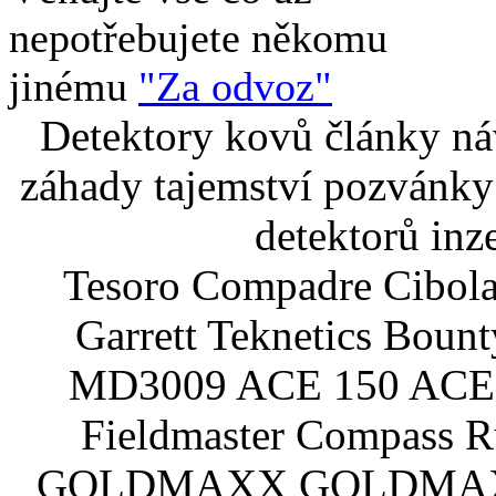
nepotřebujete někomu
jinému
"Za odvoz"
Detektory kovů články náv
záhady tajemství pozvánky
detektorů inz
Tesoro Compadre Cibola
Garrett Teknetics Boun
MD3009 ACE 150 ACE 
Fieldmaster Compass 
GOLDMAXX GOLDMAXX P