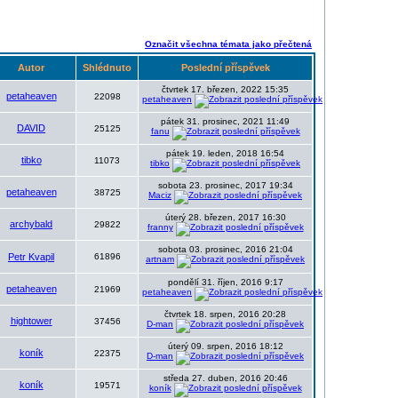
Označit všechna témata jako přečtená
Autor
Shlédnuto
Poslední příspěvek
čtvrtek 17. březen, 2022 15:35
petaheaven
22098
petaheaven
pátek 31. prosinec, 2021 11:49
DAVID
25125
fanu
pátek 19. leden, 2018 16:54
tibko
11073
tibko
sobota 23. prosinec, 2017 19:34
petaheaven
38725
Maciz
úterý 28. březen, 2017 16:30
archybald
29822
franny
sobota 03. prosinec, 2016 21:04
Petr Kvapil
61896
artnam
pondělí 31. říjen, 2016 9:17
petaheaven
21969
petaheaven
čtvrtek 18. srpen, 2016 20:28
hightower
37456
D-man
úterý 09. srpen, 2016 18:12
koník
22375
D-man
středa 27. duben, 2016 20:46
koník
19571
koník