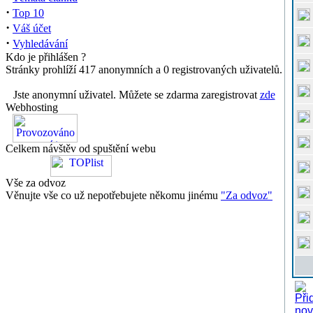
·
Top 10
·
Váš účet
·
Vyhledávání
Kdo je přihlášen ?
Stránky prohlíží 417 anonymních a 0 registrovaných uživatelů.
Jste anonymní uživatel. Můžete se zdarma zaregistrovat
zde
Webhosting
Celkem návštěv od spuštění webu
Vše za odvoz
Věnujte vše co už nepotřebujete někomu jinému
"Za odvoz"