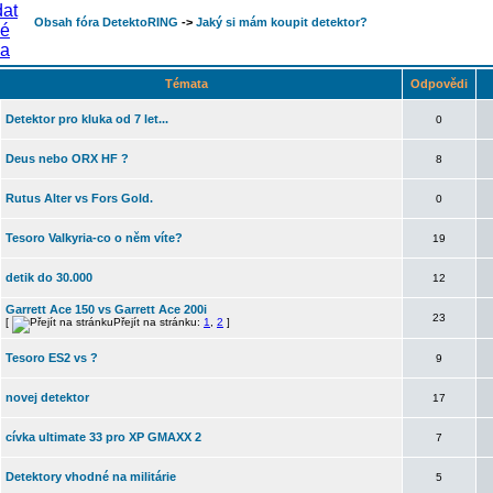
Obsah fóra DetektoRING
->
Jaký si mám koupit detektor?
Témata
Odpovědi
Detektor pro kluka od 7 let...
0
Deus nebo ORX HF ?
8
Rutus Alter vs Fors Gold.
0
Tesoro Valkyria-co o něm víte?
19
detik do 30.000
12
Garrett Ace 150 vs Garrett Ace 200i
23
[
Přejít na stránku:
1
,
2
]
Tesoro ES2 vs ?
9
novej detektor
17
cívka ultimate 33 pro XP GMAXX 2
7
Detektory vhodné na militárie
5