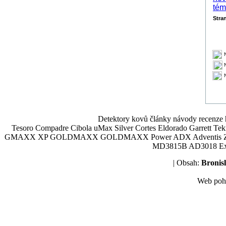
Stra
Detektory kovů články návody recenze h
Tesoro Compadre Cibola uMax Silver Cortes Eldorado Garrett 
GMAXX XP GOLDMAXX GOLDMAXX Power ADX Adventis Zetex JOK
MD3815B AD3018 Explor
| Obsah:
Broni
Web poh