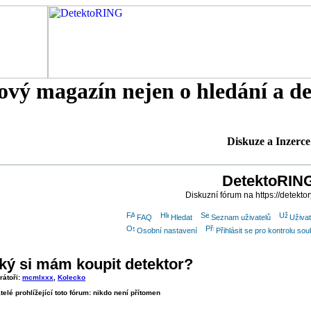
tový magazín nejen o hledání a d
Diskuze a Inzerce
DetektoRIN
Diskuzní fórum na https://detektor
FAQ
Hledat
Seznam uživatelů
Uživat
Osobní nastavení
Přihlásit se pro kontrolu s
ký si mám koupit detektor?
rátoři:
mcmlxxx
,
Kolecko
telé prohlížející toto fórum: nikdo není přítomen