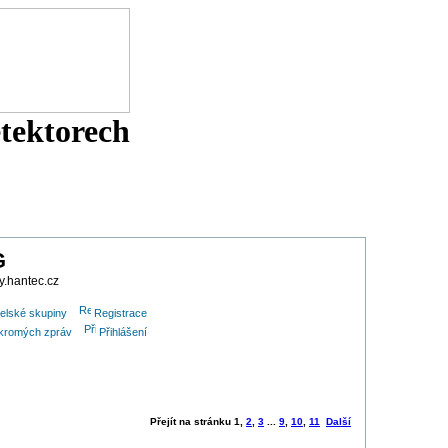
etektorech
G
y.hantec.cz
elské skupiny
Registrace
oukromých zpráv
Přihlášení
Přejít na stránku
1
,
2
,
3
...
9
,
10
,
11
Další