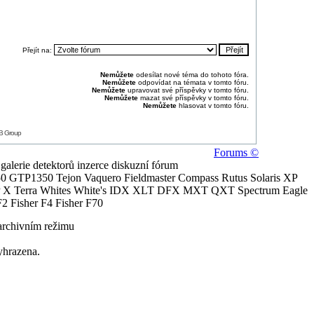
Přejít na:
Nemůžete
odesílat nové téma do tohoto fóra.
Nemůžete
odpovídat na témata v tomto fóru.
Nemůžete
upravovat své příspěvky v tomto fóru.
Nemůžete
mazat své příspěvky v tomto fóru.
Nemůžete
hlasovat v tomto fóru.
B Group
Forums ©
alerie detektorů inzerce diskuzní fórum
0 GTP1350 Tejon Vaquero Fieldmaster Compass Rutus Solaris XP
 Terra Whites White's IDX XLT DFX MXT QXT Spectrum Eagle
2 Fisher F4 Fisher F70
archivním režimu
yhrazena.