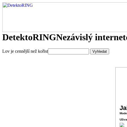
DetektoRING
Nezávislý interne
Lov je cennější než kořist
Ja
Mode
Uživa