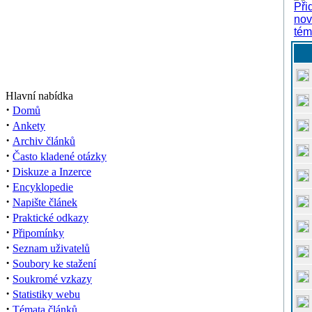
Hlavní nabídka
·
Domů
·
Ankety
·
Archiv článků
·
Často kladené otázky
·
Diskuze a Inzerce
·
Encyklopedie
·
Napište článek
·
Praktické odkazy
·
Připomínky
·
Seznam uživatelů
·
Soubory ke stažení
·
Soukromé vzkazy
·
Statistiky webu
·
Témata článků