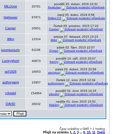
pondělí 25. duben, 2016 23:31
MiLiJone
20761
Aeskulap
úterý 05. leden, 2016 6:58
hightower
67871
Drtikol.CZ
čtvrtek 03. prosinec, 2015 17:10
Casper
20651
Casper
sobota 07. listopad, 2015 13:23
tibko
12314
tibko
pátek 02. říjen, 2015 22:07
juventusturin
61108
D-man
pondělí 14. září, 2015 20:07
Luckyghost
40873
franny
pátek 03. duben, 2015 23:58
acf1926
16653
xanopus
čtvrtek 12. únor, 2015 12:34
authorgang
15957
authorgang
pondělí 02. únor, 2015 14:15
vrbodol
154864
vrbodol
neděle 01. únor, 2015 15:52
DAVID
26032
Habáni
Časy uváděny v GMT + 1 hodina
Přejít na stránku
1
,
2
,
3
...
9
,
10
,
11
Další