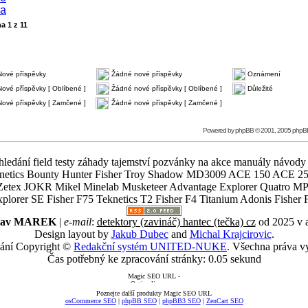
na
1
z
11
Nové příspěvky
Žádné nové příspěvky
Oznámení
Nové příspěvky [ Oblíbené ]
Žádné nové příspěvky [ Oblíbené ]
Důležité
Nové příspěvky [ Zamčené ]
Žádné nové příspěvky [ Zamčené ]
Powered by
phpBB
© 2001, 2005 phpB
ledání field testy záhady tajemství pozvánky na akce manuály návody g
Teknetics Bounty Hunter Fisher Troy Shadow MD3009 ACE 150 ACE 25
R Mikel Minelab Musketeer Advantage Explorer Quatro MP X
er SE Fisher F75 Teknetics T2 Fisher F4 Titanium Adonis Fisher F
slav MAREK
|
e-mail
:
detektory (zavináč) hantec (tečka) cz
od 2025 v 
Design layout by
Jakub Dubec
and
Michal Krajcirovic
.
ání Copyright ©
Redakční systém UNITED-NUKE
. Všechna práva v
Čas potřebný ke zpracování stránky: 0.05 sekund
Poznejte další produkty Magic SEO URL
osCommerce SEO
|
phpBB SEO
|
phpBB3 SEO
|
ZenCart SEO