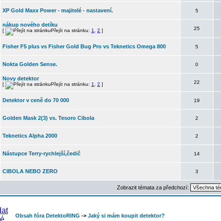
XP Gold Maxx Power - majitelé - nastavení.
5
nákup nového detíku
25
[
Přejít na stránku:
1
,
2
]
Fisher F5 plus vs Fisher Gold Bug Pro vs Teknetics Omega 800
5
Nokta Golden Sense.
0
Novy detektor
22
[
Přejít na stránku:
1
,
2
]
Detektor v ceně do 70 000
19
Golden Mask 2(3) vs. Tesoro Cibola
2
Teknetics Alpha 2000
2
Nástupce Terry-rychlejší,čedič
14
CIBOLA NEBO ZERO
3
Zobrazit témata za předchozí:
Obsah fóra DetektoRING
->
Jaký si mám koupit detektor?