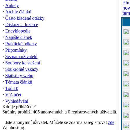
·
Ankety
·
Archiv článků
·
Často kladené otázky
·
Diskuze a Inzerce
·
Encyklopedie
·
Napište článek
·
Praktické odkazy
·
Připomínky
·
Seznam uživatelů
·
Soubory ke stažení
·
Soukromé vzkazy
·
Statistiky webu
·
Témata článků
·
Top 10
·
Váš účet
·
Vyhledávání
Kdo je přihlášen ?
Stránky prohlíží 405 anonymních a 0 registrovaných uživatelů.
Jste anonymní uživatel. Můžete se zdarma zaregistrovat
zde
Webhosting