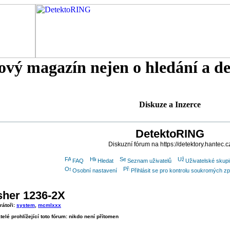
tový magazín nejen o hledání a d
Diskuze a Inzerce
DetektoRING
Diskuzní fórum na https://detektory.hantec.c
FAQ
Hledat
Seznam uživatelů
Uživatelské skup
Osobní nastavení
Přihlásit se pro kontrolu soukromých z
sher 1236-2X
rátoři:
system
,
mcmlxxx
telé prohlížející toto fórum: nikdo není přítomen