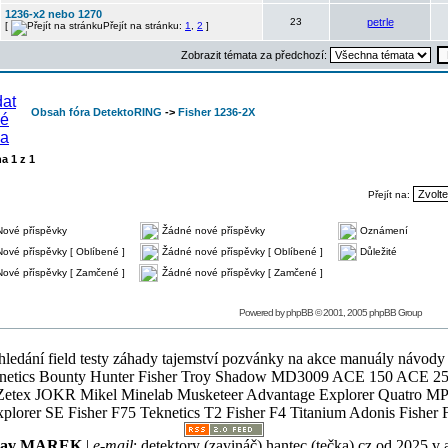
1236-x2 nebo 1270
23
petrle
[
Přejít na stránku:
1
,
2
]
Zobrazit témata za předchozí:
Obsah fóra DetektoRING
->
Fisher 1236-2X
na
1
z
1
Přejít na:
Nové příspěvky
Žádné nové příspěvky
Oznámení
Nové příspěvky [ Oblíbené ]
Žádné nové příspěvky [ Oblíbené ]
Důležité
Nové příspěvky [ Zamčené ]
Žádné nové příspěvky [ Zamčené ]
Powered by
phpBB
© 2001, 2005 phpBB Group
ledání field testy záhady tajemství pozvánky na akce manuály návody g
Teknetics Bounty Hunter Fisher Troy Shadow MD3009 ACE 150 ACE 25
R Mikel Minelab Musketeer Advantage Explorer Quatro MP X
er SE Fisher F75 Teknetics T2 Fisher F4 Titanium Adonis Fisher F
slav MAREK
|
e-mail
:
detektory (zavináč) hantec (tečka) cz
od 2025 v 