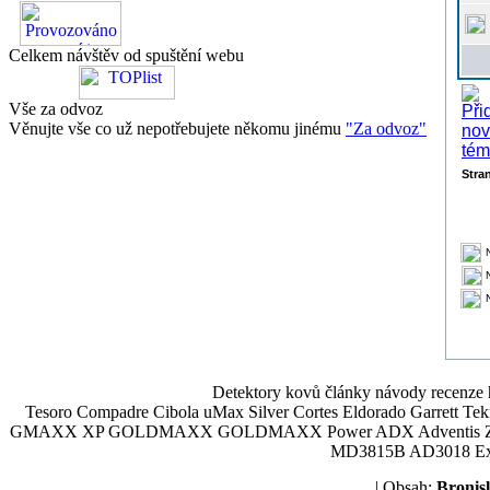
Celkem návštěv od spuštění webu
Vše za odvoz
Věnujte vše co už nepotřebujete někomu jinému
"Za odvoz"
Stra
Detektory kovů články návody recenze h
Tesoro Compadre Cibola uMax Silver Cortes Eldorado Garrett 
GMAXX XP GOLDMAXX GOLDMAXX Power ADX Adventis Zetex JOK
MD3815B AD3018 Explor
| Obsah:
Broni