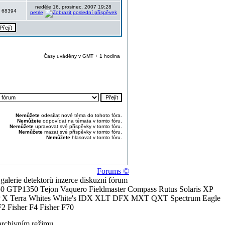
neděle 16. prosinec, 2007 19:28
68394
petrle
Časy uváděny v GMT + 1 hodina
Nemůžete
odesílat nové téma do tohoto fóra.
Nemůžete
odpovídat na témata v tomto fóru.
Nemůžete
upravovat své příspěvky v tomto fóru.
Nemůžete
mazat své příspěvky v tomto fóru.
Nemůžete
hlasovat v tomto fóru.
Forums ©
alerie detektorů inzerce diskuzní fórum
0 GTP1350 Tejon Vaquero Fieldmaster Compass Rutus Solaris XP
 Terra Whites White's IDX XLT DFX MXT QXT Spectrum Eagle
2 Fisher F4 Fisher F70
archivním režimu