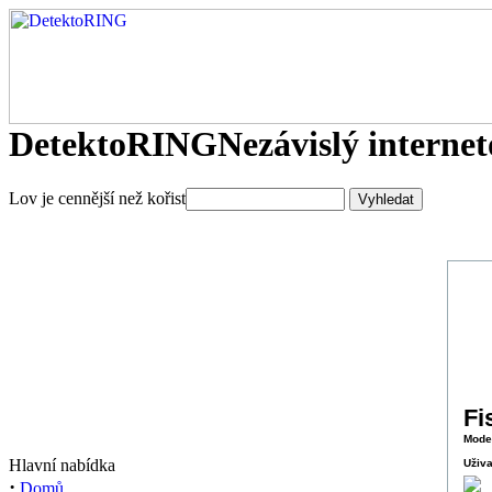
DetektoRING
Nezávislý interne
Lov je cennější než kořist
Fi
Mode
Hlavní nabídka
Uživa
·
Domů