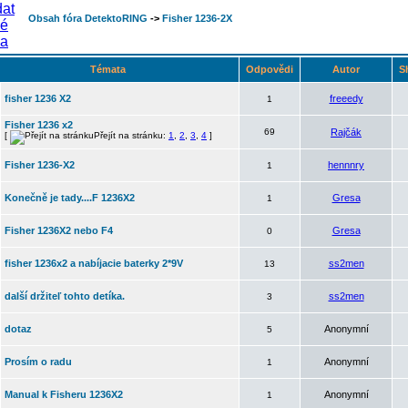
Obsah fóra DetektoRING
->
Fisher 1236-2X
Témata
Odpovědi
Autor
S
fisher 1236 X2
freeedy
1
Fisher 1236 x2
69
Rajčák
[
Přejít na stránku:
1
,
2
,
3
,
4
]
Fisher 1236-X2
hennnry
1
Konečně je tady....F 1236X2
Gresa
1
Fisher 1236X2 nebo F4
Gresa
0
fisher 1236x2 a nabíjacie baterky 2*9V
ss2men
13
další držiteľ tohto detíka.
ss2men
3
dotaz
Anonymní
5
Prosím o radu
Anonymní
1
Manual k Fisheru 1236X2
Anonymní
1