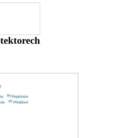
etektorech
z
iny
Registrace
práv
Přihlášení