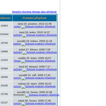
Označit všechna témata jako přečtená
hlédnuto
Poslední příspěvek
úterý 24. prosinec, 2013 21:05
42863
cortes
úterý 26. leden, 2010 14:37
153444
ss2men
pondělí 18. květen, 2009 21:33
16706
kabras
pátek 27. březen, 2009 7:05
15988
ss2men
neděle 25. leden, 2009 19:07
14420
Gresa
úterý 04. listopad, 2008 7:17
32596
ss2men
pondělí 22. září, 2008 17:40
18058
cornus
sobota 16. srpen, 2008 18:23
20336
cornus
pondělí 16. červen, 2008 22:38
15759
Anonymní
pátek 06. červen, 2008 17:36
15137
cornus