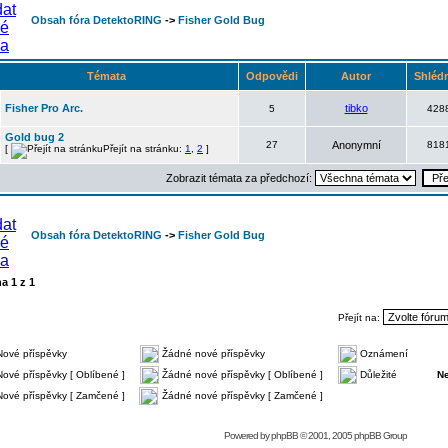
Obsah fóra DetektoRING
->
Fisher Gold Bug
Témata
Odpovědi
Autor
Shléd
Fisher Pro Arc.
tibko
5
428
Gold bug 2
27
Anonymní
818
[
Přejít na stránku:
1
,
2
]
Zobrazit témata za předchozí:
Obsah fóra DetektoRING
->
Fisher Gold Bug
na
1
z
1
Přejít na:
Nové příspěvky
Žádné nové příspěvky
Oznámení
Nové příspěvky [ Oblíbené ]
Žádné nové příspěvky [ Oblíbené ]
Důležité
N
Nové příspěvky [ Zamčené ]
Žádné nové příspěvky [ Zamčené ]
Powered by
phpBB
© 2001, 2005 phpBB Group