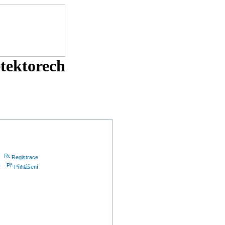
etektorech
Registrace
v
Přihlášení