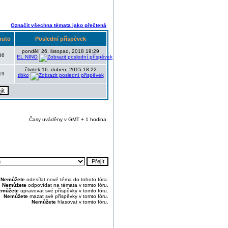
Označit všechna témata jako přečtená
nuto
Poslední příspěvek
pondělí 26. listopad, 2018 19:29
86
EL NINO
čtvrtek 16. duben, 2015 18:22
19
tibko
Časy uváděny v GMT + 1 hodina
Nemůžete
odesílat nové téma do tohoto fóra.
Nemůžete
odpovídat na témata v tomto fóru.
emůžete
upravovat své příspěvky v tomto fóru.
Nemůžete
mazat své příspěvky v tomto fóru.
Nemůžete
hlasovat v tomto fóru.