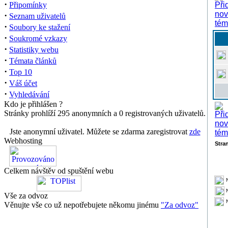
·
Připomínky
·
Seznam uživatelů
·
Soubory ke stažení
·
Soukromé vzkazy
·
Statistiky webu
·
Témata článků
·
Top 10
·
Váš účet
·
Vyhledávání
Kdo je přihlášen ?
Stránky prohlíží 295 anonymních a 0 registrovaných uživatelů.
Jste anonymní uživatel. Můžete se zdarma zaregistrovat
zde
Webhosting
Stra
Celkem návštěv od spuštění webu
Vše za odvoz
Věnujte vše co už nepotřebujete někomu jinému
"Za odvoz"