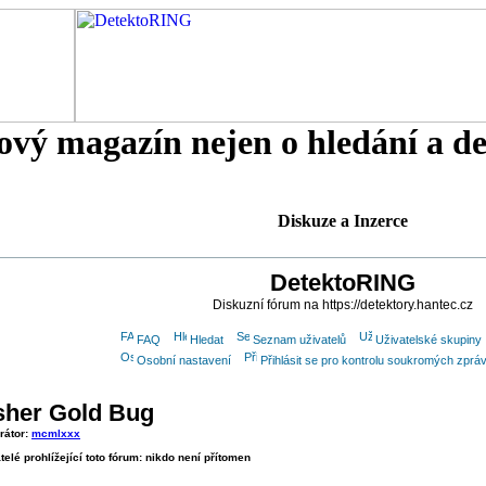
tový magazín nejen o hledání a d
Diskuze a Inzerce
DetektoRING
Diskuzní fórum na https://detektory.hantec.cz
FAQ
Hledat
Seznam uživatelů
Uživatelské skupiny
Osobní nastavení
Přihlásit se pro kontrolu soukromých zprá
sher Gold Bug
rátor:
mcmlxxx
telé prohlížející toto fórum: nikdo není přítomen