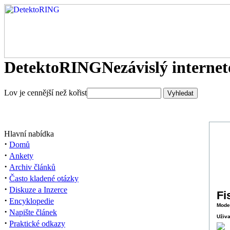
DetektoRING
Nezávislý interne
Lov je cennější než kořist
Hlavní nabídka
·
Domů
·
Ankety
·
Archiv článků
·
Často kladené otázky
·
Diskuze a Inzerce
Fi
·
Encyklopedie
Mode
·
Napište článek
Uživa
·
Praktické odkazy