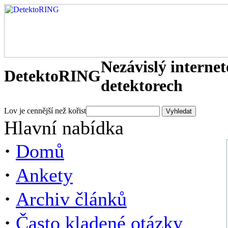
Nezávislý interne
DetektoRING
detektorech
Lov je cennější než kořist
Hlavní nabídka
·
Domů
·
Ankety
·
Archiv článků
·
Často kladené otázky