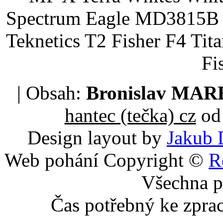
Spectrum Eagle MD3815B 
Teknetics T2 Fisher F4 Tit
Fi
| Obsah:
Bronislav MA
hantec (tečka) cz
od 
Design layout by
Jakub 
Web pohání Copyright ©
R
Všechna p
Čas potřebný ke zpra