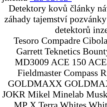
Detektory kovů články náv
záhady tajemství pozvánky
detektorů inz
Tesoro Compadre Cibola
Garrett Teknetics Boun
MD3009 ACE 150 ACE 
Fieldmaster Compass 
GOLDMAXX GOLDMAXX P
JOKR Mikel Minelab Muske
MP X Terra Whites Wh