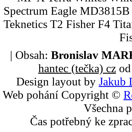
Spectrum Eagle MD3815B 
Teknetics T2 Fisher F4 Tit
Fi
| Obsah:
Bronislav MA
hantec (tečka) cz
od 
Design layout by
Jakub 
Web pohání Copyright ©
R
Všechna p
Čas potřebný ke zpra