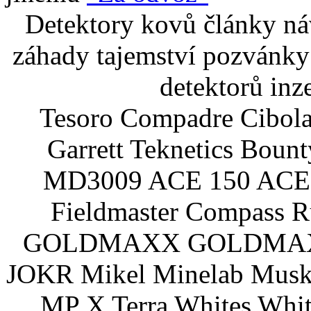
Detektory kovů články náv
záhady tajemství pozvánky
detektorů inz
Tesoro Compadre Cibola
Garrett Teknetics Boun
MD3009 ACE 150 ACE 
Fieldmaster Compass 
GOLDMAXX GOLDMAXX P
JOKR Mikel Minelab Muske
MP X Terra Whites Wh