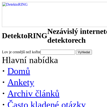
Nezávislý interne
DetektoRING
detektorech
Lov je cennější než kořist
Hlavní nabídka
·
Domů
·
Ankety
·
Archiv článků
·
Často kladené otázky