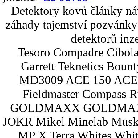
Detektory kovů články náv
záhady tajemství pozvánky
detektorů inz
Tesoro Compadre Cibola
Garrett Teknetics Boun
MD3009 ACE 150 ACE 
Fieldmaster Compass 
GOLDMAXX GOLDMAXX P
JOKR Mikel Minelab Muske
MP X Terra Whites Wh