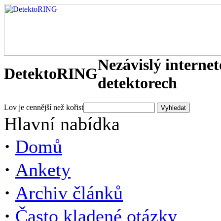
Nezávislý interne
DetektoRING
detektorech
Lov je cennější než kořist
Hlavní nabídka
·
Domů
·
Ankety
·
Archiv článků
·
Často kladené otázky