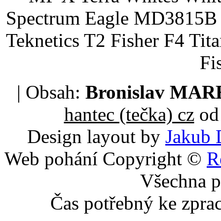
Spectrum Eagle MD3815B 
Teknetics T2 Fisher F4 Tit
Fi
| Obsah:
Bronislav MA
hantec (tečka) cz
od 
Design layout by
Jakub 
Web pohání Copyright ©
R
Všechna p
Čas potřebný ke zpra