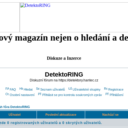
tový magazín nejen o hledání a d
Diskuze a Inzerce
DetektoRING
Diskuzní fórum na https://detektory.hantec.cz
FAQ
Hledat
Seznam uživatelů
Uživatelské skupiny
Registrace
Osobní nastavení
Přihlásit se pro kontrolu soukromých zpráv
Přihlášení
h fóra DetektoRING
Uživatel
Poslední aktualizace
Nachází se
zde 0 registrovaných uživatelů a 0 skrytých uživatelů.