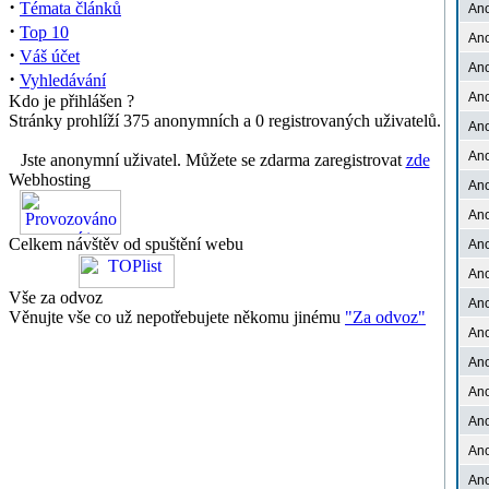
·
Témata článků
An
·
Top 10
An
·
Váš účet
An
·
Vyhledávání
An
Kdo je přihlášen ?
Stránky prohlíží 375 anonymních a 0 registrovaných uživatelů.
An
An
Jste anonymní uživatel. Můžete se zdarma zaregistrovat
zde
Webhosting
An
An
Celkem návštěv od spuštění webu
An
An
Vše za odvoz
An
Věnujte vše co už nepotřebujete někomu jinému
"Za odvoz"
An
An
An
An
An
An