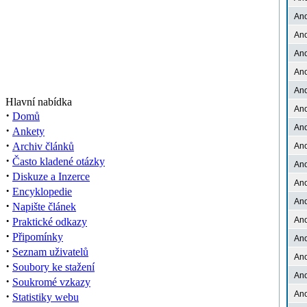
An
An
An
An
An
Hlavní nabídka
An
·
Domů
An
·
Ankety
·
Archiv článků
An
·
Často kladené otázky
An
·
Diskuze a Inzerce
An
·
Encyklopedie
An
·
Napište článek
·
An
Praktické odkazy
·
Připomínky
An
·
Seznam uživatelů
An
·
Soubory ke stažení
An
·
Soukromé vzkazy
·
An
Statistiky webu