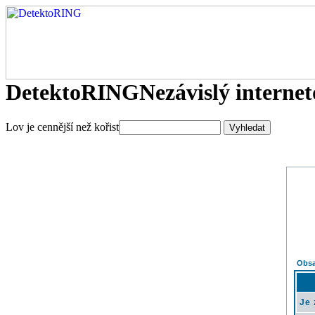
DetektoRING
Nezávislý interne
Lov je cennější než kořist
Obsa
Je 