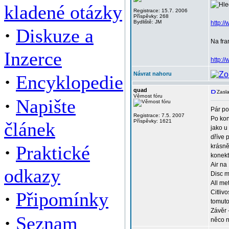
kladené otázky
Registrace: 15.7. 2006
Příspěvky: 268
Bydliště: JM
http:
·
Diskuze a
Na fra
Inzerce
http:/
·
Návrat nahoru
Encyklopedie
quad
Zasla
Věrnost fóru
·
Napište
Pár po
Registrace: 7.5. 2007
Po kon
Příspěvky: 1621
článek
jako u
dříve 
·
Praktické
krásně
konekt
Air na 
odkazy
Disc m
All me
·
Připomínky
Citliv
tomuto
Závěr 
·
Seznam
něco n