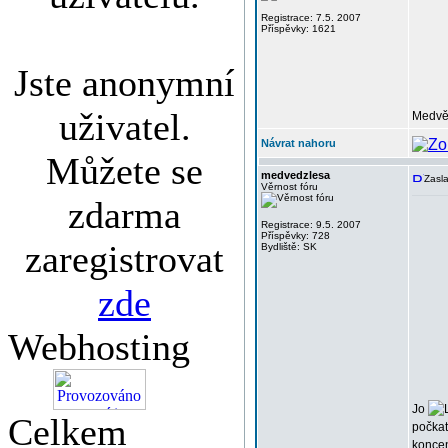
Registrace: 7.5. 2007
Příspěvky: 1621
Jste anonymní
uživatel.
Medvěd
Návrat nahoru
Můžete se
medvedzlesa
Zasla
Věrnost fóru
zdarma
Registrace: 9.5. 2007
Příspěvky: 728
zaregistrovat
Bydliště: SK
zde
Webhosting
Jo
Celkem
počka
koncen