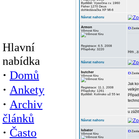
Bydliště: Vysočina r.v. 1960
Fisher 1270 Deus
dohledávačka XP MI-6
Návrat nahoru
Armon
Zasla
Věrnost fóru
Hlavní
Registrace: 6.5. 2008
Příspěvky: 3220
Hm , z
nabídka
Návrat nahoru
·
Domů
butcher
Zasla
Věrnost fóru
Jak ko
·
Ankety
Registrace: 11.1. 2008
velkým
Příspěvky: 1261
Bydliště: Kolínsko už 55 let
Připad
·
Archiv
techno
_____
u záži
článků
Návrat nahoru
·
Často
lubator
Zasla
Věrnost fóru