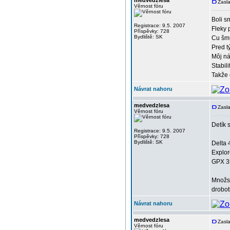
medvedzlesa
Zasla
Věrnost fóru
Boli s
Registrace: 9.5. 2007
Fleky 
Příspěvky: 728
Bydliště: SK
Cu šm
Pred t
Môj ná
Stabil
Takže 
Návrat nahoru
medvedzlesa
Zasla
Věrnost fóru
Detík 
Registrace: 9.5. 2007
Příspěvky: 728
Bydliště: SK
Delta 
Explor
GPX 3
Množst
drobot
Návrat nahoru
medvedzlesa
Zasla
Věrnost fóru