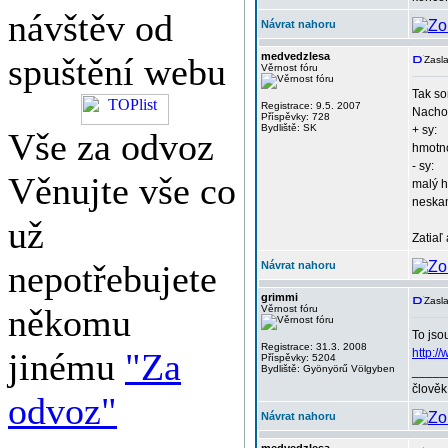
návštěv od
Návrat nahoru
medvedzlesa
spuštění webu
Zasla
Věrnost fóru
Tak so
Registrace: 9.5. 2007
Nachod
Příspěvky: 728
Bydliště: SK
+ sy:
Vše za odvoz
hmotno
- sy:
Věnujte vše co
malý h
neskam
už
Zatiaľ
nepotřebujete
Návrat nahoru
grimmi
Zasl
někomu
Věrnost fóru
To jso
Registrace: 31.3. 2008
jinému
"Za
http:
Příspěvky: 5204
Bydliště: Gyönyörű Völgyben
_____
člověk
odvoz"
Návrat nahoru