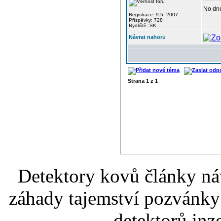
No dne
Registrace: 9.5. 2007
Příspěvky: 728
Bydliště: SK
Návrat nahoru
Strana
1
z
1
Detektory kovů články náv
záhady tajemství pozvánky
detektorů inz