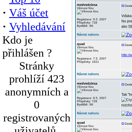
medvedzlesa
Zasla
·
Váš účet
Věrnost fóru
Vďaka
Registrace: 9.5. 2007
No pre
·
Vyhledávání
Příspěvky: 728
Bydliště: SK
ako SE
Návrat nahoru
Kdo je
quad
Zasla
Věrnost fóru
přihlášen ?
http:/
Registrace: 7.5. 2007
Stránky
Příspěvky: 1621
Návrat nahoru
prohlíží 423
medvedzlesa
Zasla
Věrnost fóru
anonymních a
Tak "h
Registrace: 9.5. 2007
0
Příspěvky: 728
Bydliště: SK
rozcho
registrovaných
Návrat nahoru
quad
Zasla
uživatelů.
Věrnost fóru