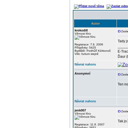
Autor
krokodill
Zasla
Věrnost fóru
Tady j
Registrace: 7.6. 2006
_____
Příspěvky: 5425
Bydliště: Podhůří Kérkonoš
E-Trac
Věk: furtum stejně
Ďaur (
Návrat nahoru
Anonymní
Zasla
Ten no
Návrat nahoru
jenk007
Zasla
Věrnost fóru
Tak jo
Registrace: 11.9. 2007
Příspěvky: 2652