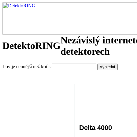
Nezávislý interne
DetektoRING
detektorech
Lov je cennější než kořist
Delta 4000