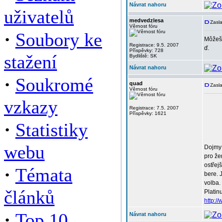
Návrat nahoru
uživatelů
medvedzlesa
Zasla
Věrnost fóru
·
Soubory ke
Môžeš 
Registrace: 9.5. 2007
ď.
Příspěvky: 728
stažení
Bydliště: SK
Návrat nahoru
·
Soukromé
quad
Zasla
Věrnost fóru
vzkazy
Registrace: 7.5. 2007
Příspěvky: 1621
·
Statistiky
webu
Dojmy 
pro že
ostřej
·
Témata
bere. 
volba.
článků
Platin
http:
·
Top 10
Návrat nahoru