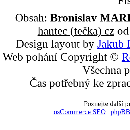
Fi
| Obsah:
Bronislav MA
hantec (tečka) cz
od 
Design layout by
Jakub 
Web pohání Copyright ©
R
Všechna p
Čas potřebný ke zpra
Poznejte další
osCommerce SEO
|
phpBB