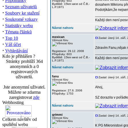
·
Připomínky
Příspěvky: 603
Bydliště: 15km west od Č.B.-
dosahem Mikronu přek
·
Seznam uživatelů
L.P.1971
Podotýkám,že nejsem 
·
Soubory ke stažení
________________
·
Soukromé vzkazy
Každý den není posv
·
Statistiky webu
Návrat nahoru
·
Témata článků
·
mexican
Top 10
Zaslal: úterý 14. září
Věrnost fóru
·
Váš účet
Zdravím Fanu,nějak m
·
Vyhledávání
Registrace: 29.12. 2008
________________
Příspěvky: 603
Kdo je přihlášen ?
Bydliště: 15km west od Č.B.-
Každý den není posv
Stránky prohlíží 364
L.P.1971
anonymních a 0
Návrat nahoru
registrovaných
uživatelů.
fanu
Zaslal: úterý 14. září
Věrnost fóru
Jste anonymní uživatel.
Ahoj,
Registrace: 27.6. 2006
Můžete se zdarma
Příspěvky: 1753
zaregistrovat
zde
SZ dorazila v pořádku
Webhosting
Návrat nahoru
grimmi
Zaslal: úterý 14. září
Věrnost fóru
Celkem návštěv od
spuštění webu
K PG Mikronistovi gra