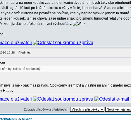
kriminací a na mém kousku zcela nefunkčním dvoutónem bych taky oko přimhouřil, a
hlásil signál 10 krát po každém kroku a vždy v čisté, kopací barvě. S automatickou z
chybělo vzít Mikrona na povláčené políčko, kde by naplno vyniklo jenom to dobré. 
tě jeden kousek, ten se choval zase úplně jinak, pro změnu fungoval relativně dobř
 Mikron již dávno překonán jinými východňáry.
_
ogií
, 2010 16:28
Předmět:
sal:
s ním byl relativně spokojený,..
kem myslíš mě - pak máš pravdu. Spokojený jsem byl a vlastně mi ani nic jiného nez
Zobrazit příspěvky z předchozích:
etektoRING
->
Mikron