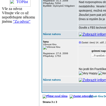
Registrace: 31.3. 2008
Nad rozporuplnou dis
Příspěvky: 5204
Bydliště: Gyönyörű Völgyben
nestabilního. Vesele 
Vše za odvoz
spokojený, možná mi 
Věnujte vše co už
Zkoušel jsem pak ješ
nepotřebujete někomu
Dnes si myslím že je
jinému
"Za odvoz"
________________
člověk s FBS technol
Návrat nahoru
fanu
Zaslal: úterý 14. září
Věrnost fóru
grimmi nap
Registrace: 27.6. 2006
...František 
Příspěvky: 1753
No jestli tím Františ
Návrat nahoru
Obsah fóra D
Strana
3
z
3