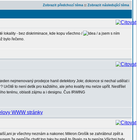
Zobrazit předchozí téma
::
Zobrazit následující téma
té lokality - bez diskriminace, kde kopu všechno /
/ a jsem s ním
už bylo řečeno.
 jeden nejmenovaný prodejce hanil detektory Jokr, dokonce si nechal udělat i
rčitě to není detík pro každého, ale jeho kvality mu nelze upřít. Nestřílel
ého terénu, oblasti zájmu a i designu. Čus IRWING
alší,ani je všechny neznám a nakonec Mikron.Grošík se zahrábnul zpět a
Deusem,že nemůže chytit ton,taky by mně to štvalo za ty peníze.Všichni byly