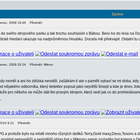
Zpráva
rvenec, 2009 19:46
Předmět:
l do svého strojového parku a tak trochu souhlasím s Bábou. Beru ho do lesa na čis
aktické hledání ukazuje na nadprůměrnou hloubku. Docela mě překvapil. Ostatní tu 
rvenec, 2009 20:24
Předmět: Mikron
dy neměl a ani ho zblízka neviděl, zašátrám-li ale v paměti vybaví se mi doba, kdy
 nějakého odborníka, který detektor popsal jako největší šmejd a kde je dnes Jokr? U
tože pro někoho se může stát tím pravým strojem, který sedí jak co do prohledávan
_
, 2010 9:21
Předmět:
 PG a protože bylo na místě mnoho různých detíků-Terry,Gold maxy,Deus,Tesoro a d
povídat,nejjasnější a nejjistější ohlas byl u Mikronu,nejvíc rozladěn byl kolega s 