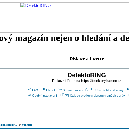
tový magazín nejen o hledání a d
Diskuze a Inzerce
DetektoRING
Diskuzní fórum na https://detektory.hantec.cz
FAQ
Hledat
Seznam uživatelů
Uživatelské skupiny
Osobní nastavení
Přihlásit se pro kontrolu soukromých zpráv
etektoRING
->
Mikron