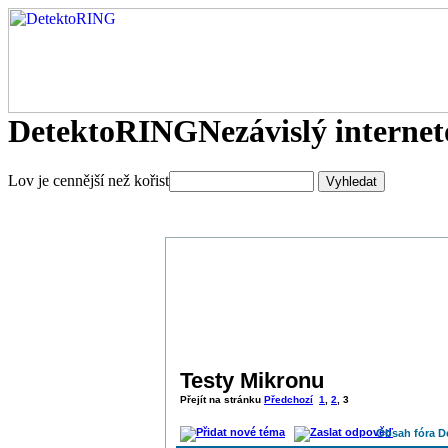
DetektoRING
Nezávislý interne
Lov je cennější než kořist
Testy Mikronu
Přejít na stránku
Předchozí
1
,
2
,
3
Obsah fóra D