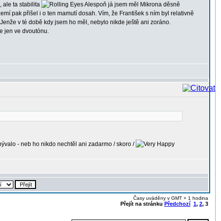
le ta stabilita
Alespoň já jsem měl Mikrona děsně
emí pak přišel i o ten mamutí dosah. Vím, že František s ním byl relativně
Jenže v té době kdy jsem ho měl, nebylo nikde ještě ani zoráno.
e jen ve dvoutónu.
bývalo - neb ho nikdo nechtěl ani zadarmo / skoro /
Časy uváděny v GMT + 1 hodina
Přejít na stránku
Předchozí
1
,
2
,
3