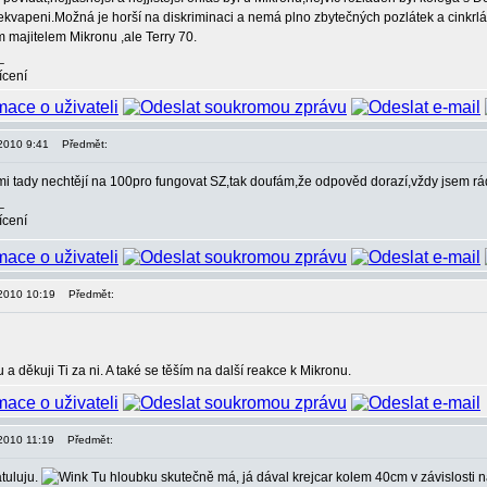
vapeni.Možná je horší na diskriminaci a nemá plno zbytečných pozlátek a cinkrlát
majitelem Mikronu ,ale Terry 70.
_
ícení
, 2010 9:41
Předmět:
i tady nechtějí na 100pro fungovat SZ,tak doufám,že odpověd dorazí,vždy jsem rád
_
ícení
, 2010 10:19
Předmět:
 a děkuji Ti za ni. A také se těším na další reakce k Mikronu.
, 2010 11:19
Předmět:
tuluju.
Tu hloubku skutečně má, já dával krejcar kolem 40cm v závislosti n