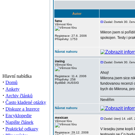
Autor
fanu
Zaslal: čtvrtek 30. če
Věrnost fóru
Mikron jsem si pořídi
Registrace: 27.6. 2006
spokojen. Testy i pr
Příspěvky: 1753
Návrat nahoru
irwing
Zaslal: čtvrtek 30. če
Věrnost fóru
Ahoj!
Hlavní nabídka
Registrace: 11.4. 2006
Mikrona jsem sice nik
Příspěvky: 258
·
Domů
Bydliště: AUSSIG
fundovanou recenzi od
·
Ankety
bych do Mikrona, pro
·
________________
Archiv článků
Nevěřim
·
Často kladené otázky
·
Návrat nahoru
Diskuze a Inzerce
·
Encyklopedie
mexican
Zaslal: úterý 14. září
·
Věrnost fóru
Napište článek
·
Praktické odkazy
V lesejku jsme kopli
Registrace: 29.12. 2008
testovalo se.Co budu 