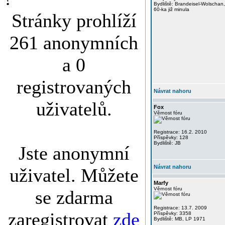
Bydliště: Brandeisel-Wolschan,
60-ka již minula
Stránky prohlíží
261 anonymních
a 0
registrovaných
Návrat nahoru
uživatelů.
Fox
Věrnost fóru
Registrace: 16.2. 2010
Příspěvky: 128
Bydliště: JB
Jste anonymní
Návrat nahoru
uživatel. Můžete
Marfy
Věrnost fóru
se zdarma
Registrace: 13.7. 2009
zaregistrovat
zde
Příspěvky: 3358
Bydliště: MB, LP 1971