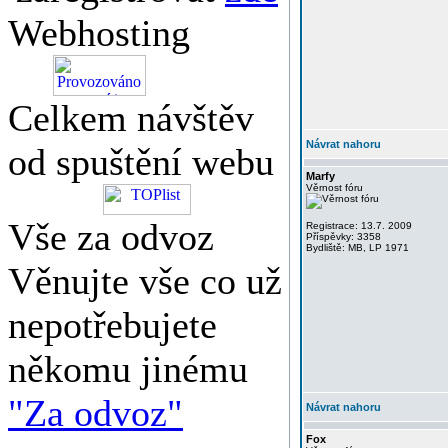
Webhosting
Celkem návštěv
Návrat nahoru
od spuštění webu
Marfy
Věrnost fóru
Vše za odvoz
Registrace: 13.7. 2009
Příspěvky: 3358
Bydliště: MB, LP 1971
Věnujte vše co už
nepotřebujete
někomu jinému
"Za odvoz"
Návrat nahoru
Fox