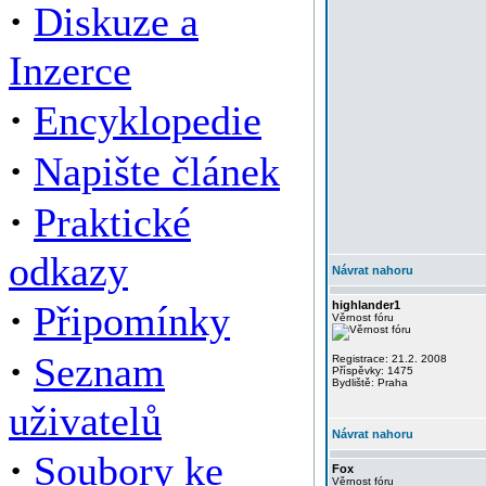
·
Diskuze a
Inzerce
·
Encyklopedie
·
Napište článek
·
Praktické
odkazy
Návrat nahoru
·
Připomínky
highlander1
Věrnost fóru
·
Seznam
Registrace: 21.2. 2008
Příspěvky: 1475
Bydliště: Praha
uživatelů
Návrat nahoru
·
Soubory ke
Fox
Věrnost fóru