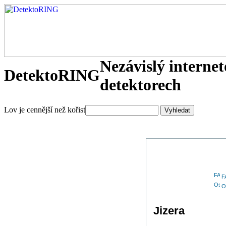
Nezávislý interne
DetektoRING
detektorech
Lov je cennější než kořist
F
O
Jizera