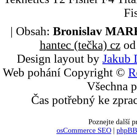
Fi
| Obsah:
Bronislav MA
hantec (tečka) cz
od 
Design layout by
Jakub 
Web pohání Copyright ©
R
Všechna p
Čas potřebný ke zpra
Poznejte další
osCommerce SEO
|
phpBB