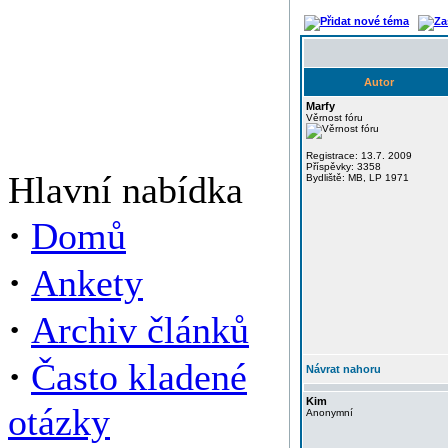
Autor
Marfy
Věrnost fóru
Registrace: 13.7. 2009
Příspěvky: 3358
Hlavní nabídka
Bydliště: MB, LP 1971
·
Domů
·
Ankety
·
Archiv článků
·
Často kladené
Návrat nahoru
Kim
otázky
Anonymní