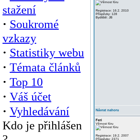
stažení
Registrace: 16.2. 2010
Příspěvky: 128
Bydliště: JB
·
Soukromé
vzkazy
·
Statistiky webu
·
Témata článků
·
Top 10
·
Váš účet
·
Vyhledávání
Návrat nahoru
Feri
Kdo je přihlášen
Věrnost fóru
?
Registrace: 19.2. 2007
Příspěvky: 2371