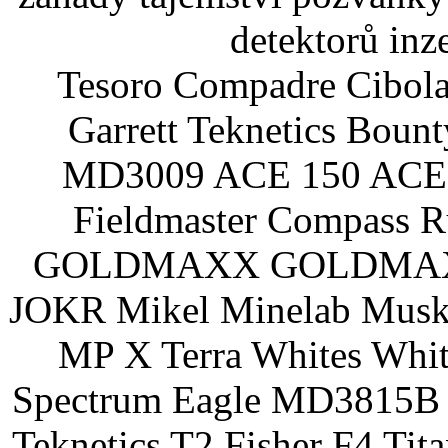
detektorů inz
Tesoro Compadre Cibola
Garrett Teknetics Boun
MD3009 ACE 150 ACE 
Fieldmaster Compass 
GOLDMAXX GOLDMAXX P
JOKR Mikel Minelab Muske
MP X Terra Whites Wh
Spectrum Eagle MD3815B 
Teknetics T2 Fisher F4 Tit