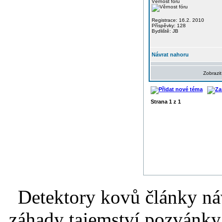
Věrnost fóru
Registrace: 16.2. 2010
Příspěvky: 128
Bydliště: JB
Návrat nahoru
Zobrazit
Strana
1
z
1
Detektory kovů články náv
záhady tajemství pozvánky