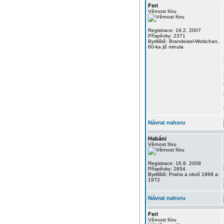
Feri
Věrnost fóru
Registrace: 19.2. 2007
Příspěvky: 2371
Bydliště: Brandeisel-Wolschan,
60-ka již minula
Návrat nahoru
Habáni
Věrnost fóru
Registrace: 16.9. 2008
Příspěvky: 2654
Bydliště: Praha a okolí 1969 a
1972
Návrat nahoru
Feri
Věrnost fóru