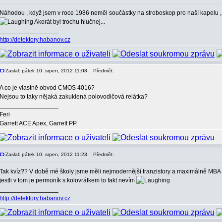
Náhodou , když jsem v roce 1986 neměl součástky na stroboskop pro naší kapelu , t
Akorát byl trochu hlučnej...
_________________
http://detektory.habanov.cz
Zaslal: pátek 10. srpen, 2012 11:08
Předmět:
A co je vlastně obvod CMOS 4016?
Nejsou to taky nějaká zakuklená polovodičová relátka?
_________________
Feri
Garrett ACE Apex, Garrett PP.
Zaslal: pátek 10. srpen, 2012 11:23
Předmět:
Tak kvíz?? V době mé školy jsme měli nejmodernější tranzistory a maximálně MBA a
jestli v tom je permoník s kolovrátkem to fakt nevím
_________________
http://detektory.habanov.cz