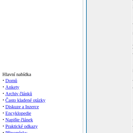
Hlavní nabídka
·
Domů
·
Ankety
·
Archiv článků
·
Často kladené otázky
·
Diskuze a Inzerce
·
Encyklopedie
·
Napište článek
·
Praktické odkazy
·
Připomínky