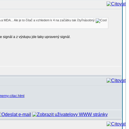
a MDA... Ale je to čítač a vzhledem k 4 na začátku tak čtyřnásobný
de signál a z výstupu jde taky upravený signál.
merny-citac.html