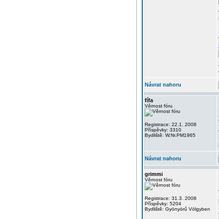
Návrat nahoru
fífa
Věrnost fóru
Registrace: 22.1. 2008
Příspěvky: 3310
Bydliště: W.Nr.PM1965
Návrat nahoru
grimmi
Věrnost fóru
Registrace: 31.3. 2008
Příspěvky: 5204
Bydliště: Gyönyörű Völgyben