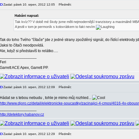
Zaslal: pátek 10. srpen, 2012 12:05
Předmět:
Habáni napsal:
Tak kvíz?? V době mé školy jsme měli nejmodernější tranzistory a maximálně MBA 
A jestli v tom je permoník s kolovrátkem to fakt nevím
Tak do toho Tvého "čítače" jde z jedné strany zpožděný signál, do řídící elektrody j
Jaksi to čítači neodpovídá.
Ale, když si představíš to relátko.....
_________________
Feri
Garrett ACE Apex, Garrett PP.
Zaslal: pátek 10. srpen, 2012 12:09
Předmět:
Hádat se s tebou nebudu , tohle je mimo můj rozhled...
http://www.djoro.cz/detail/elektronicke-soucastky/zacinajici-4-cmos/4016-4x-obous
_________________
http://detektory.habanov.cz
Zaslal: pátek 10. srpen, 2012 12:29
Předmět: