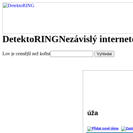
DetektoRING
Nezávislý interne
Lov je cennější než kořist
úža