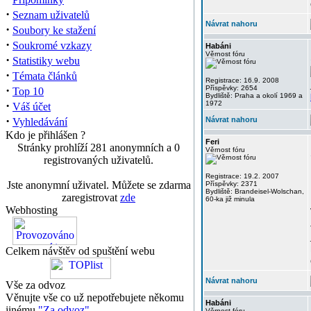
·
Seznam uživatelů
Návrat nahoru
·
Soubory ke stažení
·
Soukromé vzkazy
Habáni
Věrnost fóru
·
Statistiky webu
·
Témata článků
Registrace: 16.9. 2008
·
Příspěvky: 2654
Top 10
Bydliště: Praha a okolí 1969 a
·
1972
Váš účet
·
Návrat nahoru
Vyhledávání
Kdo je přihlášen ?
Feri
Stránky prohlíží 281 anonymních a 0
Věrnost fóru
registrovaných uživatelů.
Registrace: 19.2. 2007
Jste anonymní uživatel. Můžete se zdarma
Příspěvky: 2371
Bydliště: Brandeisel-Wolschan,
zaregistrovat
zde
60-ka již minula
Webhosting
Celkem návštěv od spuštění webu
Návrat nahoru
Vše za odvoz
Věnujte vše co už nepotřebujete někomu
Habáni
jinému
"Za odvoz"
Věrnost fóru