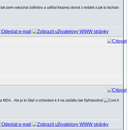
ak jsem vykuchal ústřednu a udělal klopnej obvod z relátek a jak to fachalo
 MDA... Ale je to čítač a vzhledem k 4 na začátku tak čtyřnásobný
A