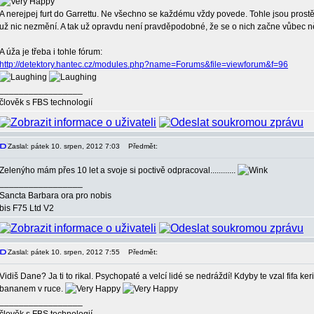
A nerejpej furt do Garrettu. Ne všechno se každému vždy povede. Tohle jsou prostě 
už nic nezmění. A tak už opravdu není pravděpodobné, že se o nich začne vůbec n
A úža je třeba i tohle fórum:
http://detektory.hantec.cz/modules.php?name=Forums&file=viewforum&f=96
_________________
člověk s FBS technologií
Zaslal: pátek 10. srpen, 2012 7:03
Předmět:
Zelenýho mám přes 10 let a svoje si poctivě odpracoval............
_________________
Sancta Barbara ora pro nobis
bis F75 Ltd V2
Zaslal: pátek 10. srpen, 2012 7:55
Předmět:
Vidiš Dane? Ja ti to rikal. Psychopaté a velcí lidé se nedráždí! Kdyby te vzal fifa
bananem v ruce.
_________________