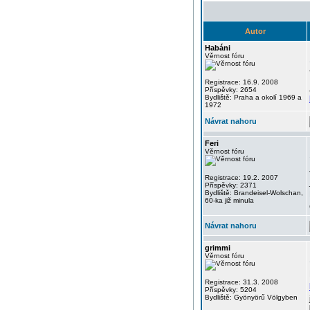
Autor
Habáni
Věrnost fóru
Registrace: 16.9. 2008
Příspěvky: 2654
Bydliště: Praha a okolí 1969 a
1972
Návrat nahoru
Feri
Věrnost fóru
Registrace: 19.2. 2007
Příspěvky: 2371
Bydliště: Brandeisel-Wolschan,
60-ka již minula
Návrat nahoru
grimmi
Věrnost fóru
Registrace: 31.3. 2008
Příspěvky: 5204
Bydliště: Gyönyörű Völgyben