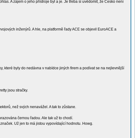
ohlas. A zájem o jeho přístroje byl a je. Je třeba si uvědomit, že Česko není
vývojových inženýrů. A hle, na platformě řady ACE se objevil EuroACE a
y, které byly do nedávna v nabídce jiných firem a podívat se na nejlevnější
etty jsou stračky.
ektorů, než svých nenavážel. A tak to zůstane.
razována černou řadou. Ale tak už to chodí.
h značek. Už jen to má jistou vypovídající hodnotu. Howg.