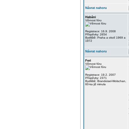
Návrat nahoru
Habáni
Věrnost fóru
Registrace: 16.9. 2008
Příspěvky: 2654
Bydliště: Praha a okolí 1969 a
1972
Návrat nahoru
Feri
Věrnost fóru
Registrace: 19.2. 2007
Příspěvky: 2371
Bydliště: Brandeisel-Wolschan,
60-ka již minula