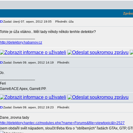
Zpráv
Zaslal: úterý 07. srpen, 2012 19:05
Předmět: úža
Tohle je úža vlákno.. Měl tady někdy někdo tenhle detektor?
_________________
http://detektory.habanov.cz
Zaslal: čtvrtek 09. srpen, 2012 14:19
Předmět:
Jo.
_________________
Feri
Garrett ACE Apex, Garrett PP.
Zaslal: čtvrtek 09. srpen, 2012 19:23
Předmět:
Dane, zrovna tady
http://detektory.hantec.cz/modules.php?name=Forums&file=viewtopic&t=2527
jsem obdařil svět nápadem, sloučit třeba fóra o "oblíbených" řadách GTAx, GTP, GTI