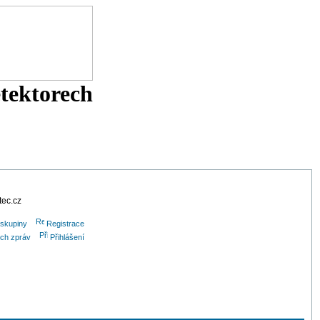
etektorech
tec.cz
 skupiny
Registrace
ých zpráv
Přihlášení