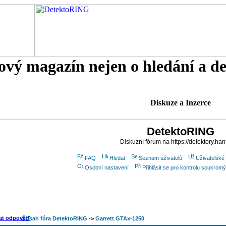
tový magazín nejen o hledání a d
Diskuze a Inzerce
DetektoRING
Diskuzní fórum na https://detektory.han
FAQ
Hledat
Seznam uživatelů
Uživatelské
Osobní nastavení
Přihlásit se pro kontrolu soukrom
Obsah fóra DetektoRING
->
Garrett GTAx-1250