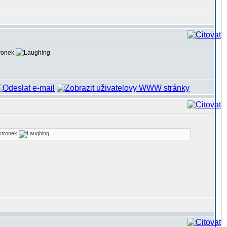
tronek
ektronek