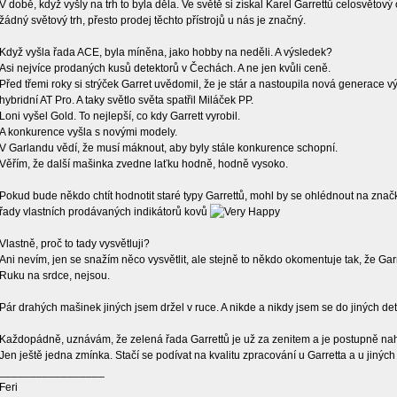
V době, když vyšly na trh to byla děla. Ve světě si získal Karel Garrettů celosvětový 
žádný světový trh, přesto prodej těchto přístrojů u nás je značný.
Když vyšla řada ACE, byla míněna, jako hobby na neděli. A výsledek?
Asi nejvíce prodaných kusů detektorů v Čechách. A ne jen kvůli ceně.
Před třemi roky si strýček Garret uvědomil, že je stár a nastoupila nová generace 
hybridní AT Pro. A taky světlo světa spatřil Miláček PP.
Loni vyšel Gold. To nejlepší, co kdy Garrett vyrobil.
A konkurence vyšla s novými modely.
V Garlandu vědí, že musí máknout, aby byly stále konkurence schopní.
Věřím, že další mašinka zvedne laťku hodně, hodně vysoko.
Pokud bude někdo chtít hodnotit staré typy Garrettů, mohl by se ohlédnout na značk
řady vlastních prodávaných indikátorů kovů
Vlastně, proč to tady vysvětluji?
Ani nevím, jen se snažím něco vysvětlit, ale stejně to někdo okomentuje tak, že Garr
Ruku na srdce, nejsou.
Pár drahých mašinek jiných jsem držel v ruce. A nikde a nikdy jsem se do jiných det
Každopádně, uznávám, že zelená řada Garrettů je už za zenitem a je postupně nah
Jen ještě jedna zmínka. Stačí se podívat na kvalitu zpracování u Garretta a u jinýc
_________________
Feri