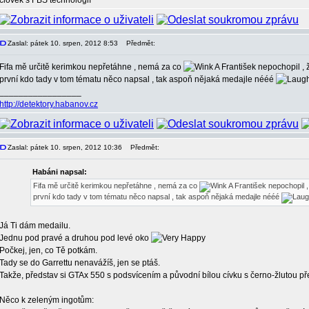
člověk s FBS technologií
Zaslal: pátek 10. srpen, 2012 8:53
Předmět:
Fifa mě určitě kerimkou nepřetáhne , nemá za co
A František nepochopil , 
první kdo tady v tom tématu něco napsal , tak aspoň nějaká medajle nééé
_________________
http://detektory.habanov.cz
Zaslal: pátek 10. srpen, 2012 10:36
Předmět:
Habáni napsal:
Fifa mě určitě kerimkou nepřetáhne , nemá za co
A František nepochopil 
první kdo tady v tom tématu něco napsal , tak aspoň nějaká medajle nééé
Já Ti dám medailu.
Jednu pod pravé a druhou pod levé oko
Počkej, jen, co Tě potkám.
Tady se do Garrettu nenavážíš, jen se ptáš.
Takže, představ si GTAx 550 s podsvícením a původní bílou cívku s černo-žlutou 
Něco k zeleným ingotům: