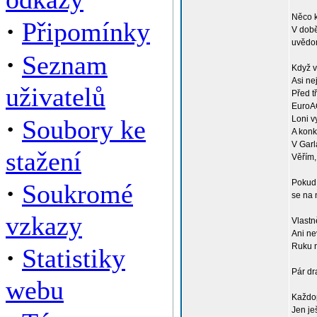
Něco k
·
Připomínky
V době,
uvědom
·
Seznam
Když v
Asi ne
uživatelů
Před t
EuroAC
·
Loni vy
Soubory ke
A konk
V Garl
stažení
Věřím,
·
Pokud 
Soukromé
se na 
vzkazy
Vlastn
Ani ne
Ruku n
·
Statistiky
Pár dr
webu
Každop
Jen je