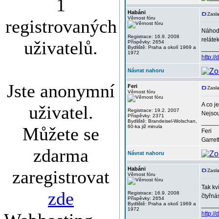
1
Habáni
Zasla
Věrnost fóru
registrovaných
Náhodo
Registrace: 16.9. 2008
reláte
uživatelů.
Příspěvky: 2654
Bydliště: Praha a okolí 1969 a
_____
1972
http:/
Návrat nahoru
Jste anonymní
Feri
Zasla
Věrnost fóru
A co j
uživatel.
Registrace: 19.2. 2007
Nejsou
Příspěvky: 2371
Bydliště: Brandeisel-Wolschan,
_____
Můžete se
60-ka již minula
Feri
Garret
zdarma
Návrat nahoru
Habáni
zaregistrovat
Zasla
Věrnost fóru
Tak kv
zde
Registrace: 16.9. 2008
čtyřn
Příspěvky: 2654
Bydliště: Praha a okolí 1969 a
_____
1972
http:/