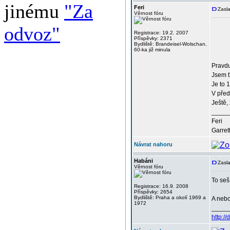
jinému
"Za
Feri
Zasla
Věrnost fóru
odvoz"
Registrace: 19.2. 2007
Příspěvky: 2371
Bydliště: Brandeisel-Wolschan,
60-ka již minula
Pravdu
Jsem 
Je to 
V před
Ještě
_____
Feri
Garret
Návrat nahoru
Habáni
Zasla
Věrnost fóru
To seš
Registrace: 16.9. 2008
Příspěvky: 2654
Bydliště: Praha a okolí 1969 a
A nebo
1972
_____
http:/