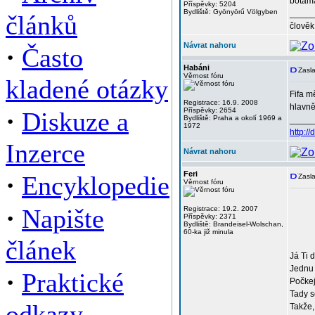
botam
Příspěvky: 5204
Bydliště: Gyönyörű Völgyben
_____
článků
člověk
Návrat nahoru
·
Často
Habáni
Zasla
Věrnost fóru
kladené otázky
Fifa m
Registrace: 16.9. 2008
hlavně
·
Příspěvky: 2654
Diskuze a
Bydliště: Praha a okolí 1969 a
_____
1972
http:/
Inzerce
Návrat nahoru
·
Feri
Encyklopedie
Zasla
Věrnost fóru
·
Napište
Registrace: 19.2. 2007
Příspěvky: 2371
Bydliště: Brandeisel-Wolschan,
60-ka již minula
článek
Já Ti 
Jednu 
·
Praktické
Počkej
Tady s
odkazy
Takže,