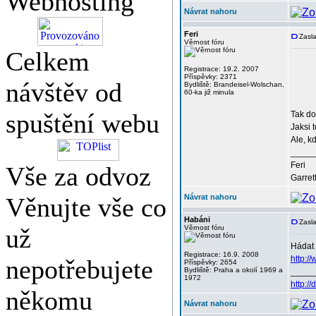
Webhosting
Návrat nahoru
Feri
Zasla
Věrnost fóru
Celkem
Registrace: 19.2. 2007
Příspěvky: 2371
návštěv od
Bydliště: Brandeisel-Wolschan,
60-ka již minula
spuštění webu
Tak do
Jaksi 
Ale, kd
_____
Feri
Vše za odvoz
Garret
Věnujte vše co
Návrat nahoru
Habáni
Zasla
už
Věrnost fóru
Hádat 
Registrace: 16.9. 2008
http:/
nepotřebujete
Příspěvky: 2654
Bydliště: Praha a okolí 1969 a
_____
1972
http:/
někomu
Návrat nahoru