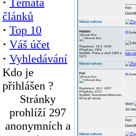
·
Témata
_____
Feri
článků
Garret
Návrat nahoru
·
Top 10
Habáni
Zasla
Věrnost fóru
·
Váš účet
Registrace: 16.9. 2008
_____
Příspěvky: 2654
Bydliště: Praha a okolí 1969 a
·
http:/
Vyhledávání
1972
Návrat nahoru
Kdo je
Feri
Zasla
Věrnost fóru
přihlášen ?
Registrace: 19.2. 2007
Příspěvky: 2371
Stránky
Bydliště: Brandeisel-Wolschan,
60-ka již minula
Vole!
prohlíží 297
Jsi ve
_____
Feri
anonymních a
Garret
Návrat nahoru