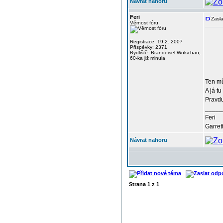
Návrat nahoru
Feri
Zasla
Věrnost fóru
Registrace: 19.2. 2007
Příspěvky: 2371
Bydliště: Brandeisel-Wolschan,
60-ka již minula
Ten mů
A já tu
Pravdu
_____
Feri
Garret
Návrat nahoru
Strana
1
z
1