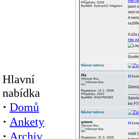
http:/
Příspěvky: 5204
Bydliště: Gyönyörű Völgyben
jsem o
není 
A nere
rozšíř
A úža j
http:/
_____
člověk
Návrat nahoru
Hlavní
fífa
Zasla
Věrnost fóru
Zelený
nabídka
Registrace: 22.1. 2008
_____
Příspěvky: 3310
Bydliště: W.Nr.PM1965
Sancta
·
Domů
bis F7
Návrat nahoru
·
Ankety
grimmi
Zasla
Věrnost fóru
·
Archiv
Vidiš 
Registrace: 31.3. 2008