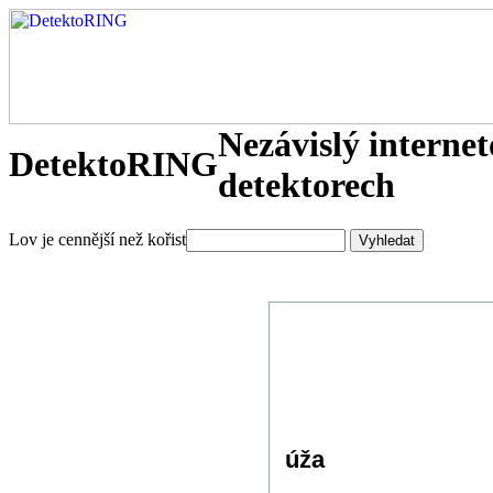
Nezávislý interne
DetektoRING
detektorech
Lov je cennější než kořist
úža