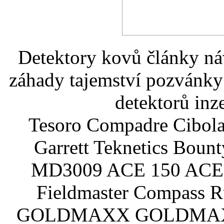
Detektory kovů články náv
záhady tajemství pozvánky
detektorů inz
Tesoro Compadre Cibola
Garrett Teknetics Boun
MD3009 ACE 150 ACE 
Fieldmaster Compass 
GOLDMAXX GOLDMAXX P