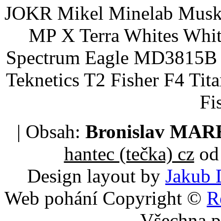
JOKR Mikel Minelab Muske
MP X Terra Whites Wh
Spectrum Eagle MD3815B 
Teknetics T2 Fisher F4 Tit
Fi
| Obsah:
Bronislav MA
hantec (tečka) cz
od 
Design layout by
Jakub 
Web pohání Copyright ©
R
Všechna p