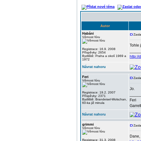
Autor
Habáni
Zasla
Věrnost fóru
Tohle 
Registrace: 16.9. 2008
_____
Příspěvky: 2654
Bydliště: Praha a okolí 1969 a
http:/
1972
Návrat nahoru
Feri
Zasla
Věrnost fóru
Jo.
Registrace: 19.2. 2007
_____
Příspěvky: 2371
Bydliště: Brandeisel-Wolschan,
Feri
60-ka již minula
Garret
Návrat nahoru
grimmi
Zasla
Věrnost fóru
Dane, 
Registrace: 31.3. 2008