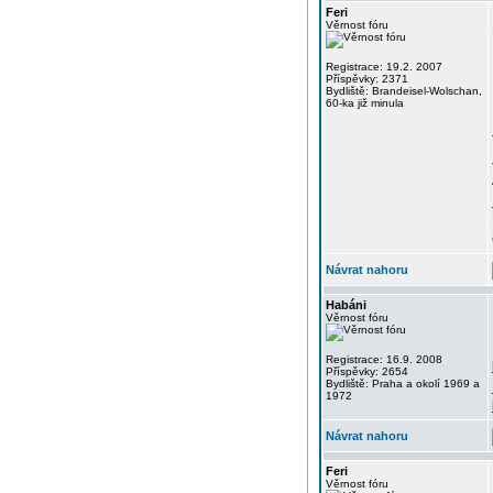
Feri
Věrnost fóru
Registrace: 19.2. 2007
Příspěvky: 2371
Bydliště: Brandeisel-Wolschan,
60-ka již minula
Návrat nahoru
Habáni
Věrnost fóru
Registrace: 16.9. 2008
Příspěvky: 2654
Bydliště: Praha a okolí 1969 a
1972
Návrat nahoru
Feri
Věrnost fóru