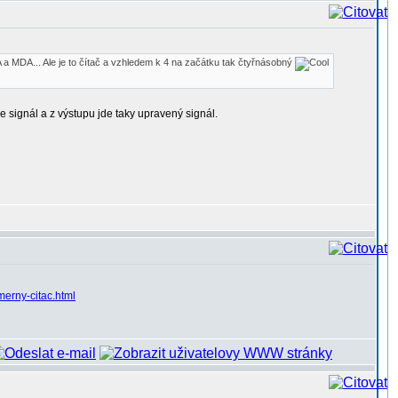
a MDA... Ale je to čítač a vzhledem k 4 na začátku tak čtyřnásobný
de signál a z výstupu jde taky upravený signál.
merny-citac.html