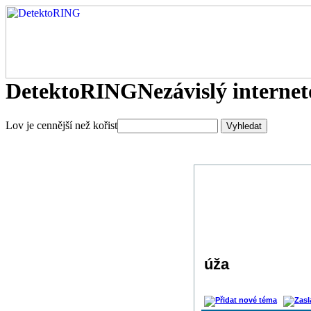
DetektoRING
Nezávislý interne
Lov je cennější než kořist
úža