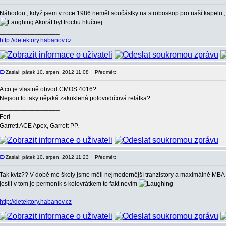
Náhodou , když jsem v roce 1986 neměl součástky na stroboskop pro naší kapelu , t
Akorát byl trochu hlučnej...
_________________
http://detektory.habanov.cz
Zaslal: pátek 10. srpen, 2012 11:08
Předmět:
A co je vlastně obvod CMOS 4016?
Nejsou to taky nějaká zakuklená polovodičová relátka?
_________________
Feri
Garrett ACE Apex, Garrett PP.
Zaslal: pátek 10. srpen, 2012 11:23
Předmět:
Tak kvíz?? V době mé školy jsme měli nejmodernější tranzistory a maximálně MBA a
jestli v tom je permoník s kolovrátkem to fakt nevím
_________________
http://detektory.habanov.cz