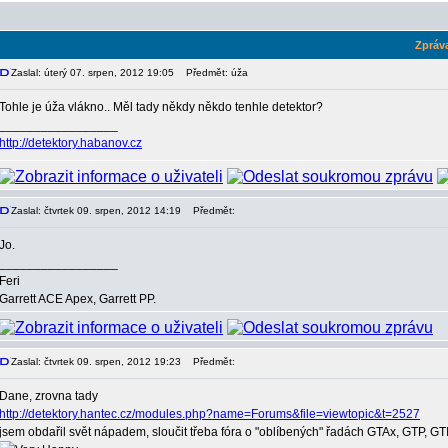
Zpráv
Zaslal: úterý 07. srpen, 2012 19:05
Předmět: úža
Tohle je úža vlákno.. Měl tady někdy někdo tenhle detektor?
_________________
http://detektory.habanov.cz
Zaslal: čtvrtek 09. srpen, 2012 14:19
Předmět:
Jo.
_________________
Feri
Garrett ACE Apex, Garrett PP.
Zaslal: čtvrtek 09. srpen, 2012 19:23
Předmět:
Dane, zrovna tady
http://detektory.hantec.cz/modules.php?name=Forums&file=viewtopic&t=2527
jsem obdařil svět nápadem, sloučit třeba fóra o "oblíbených" řadách GTAx, GTP, GTI