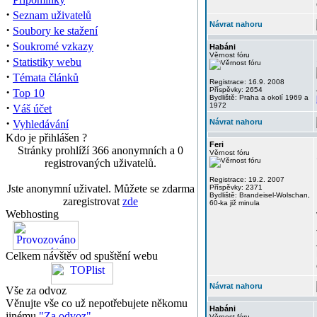
·
Seznam uživatelů
Návrat nahoru
·
Soubory ke stažení
·
Soukromé vzkazy
Habáni
Věrnost fóru
·
Statistiky webu
·
Témata článků
Registrace: 16.9. 2008
·
Příspěvky: 2654
Top 10
Bydliště: Praha a okolí 1969 a
·
1972
Váš účet
·
Návrat nahoru
Vyhledávání
Kdo je přihlášen ?
Feri
Stránky prohlíží 366 anonymních a 0
Věrnost fóru
registrovaných uživatelů.
Registrace: 19.2. 2007
Jste anonymní uživatel. Můžete se zdarma
Příspěvky: 2371
Bydliště: Brandeisel-Wolschan,
zaregistrovat
zde
60-ka již minula
Webhosting
Celkem návštěv od spuštění webu
Návrat nahoru
Vše za odvoz
Věnujte vše co už nepotřebujete někomu
Habáni
jinému
"Za odvoz"
Věrnost fóru