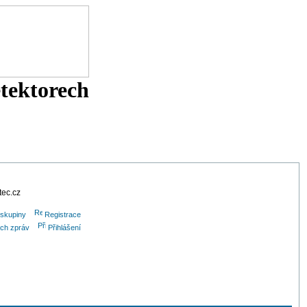
etektorech
tec.cz
 skupiny
Registrace
ých zpráv
Přihlášení