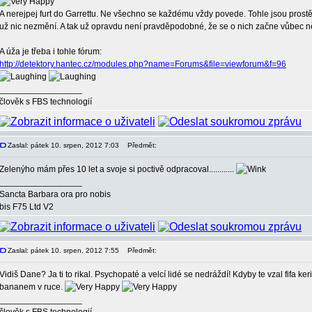
A nerejpej furt do Garrettu. Ne všechno se každému vždy povede. Tohle jsou prostě 
už nic nezmění. A tak už opravdu není pravděpodobné, že se o nich začne vůbec n
A úža je třeba i tohle fórum:
http://detektory.hantec.cz/modules.php?name=Forums&file=viewforum&f=96
_________________
člověk s FBS technologií
Zaslal: pátek 10. srpen, 2012 7:03
Předmět:
Zelenýho mám přes 10 let a svoje si poctivě odpracoval............
_________________
Sancta Barbara ora pro nobis
bis F75 Ltd V2
Zaslal: pátek 10. srpen, 2012 7:55
Předmět:
Vidiš Dane? Ja ti to rikal. Psychopaté a velcí lidé se nedráždí! Kdyby te vzal fifa
bananem v ruce.
_________________