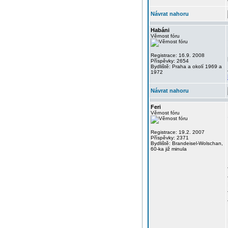
Návrat nahoru
Habáni
Věrnost fóru
Registrace: 16.9. 2008
Příspěvky: 2654
Bydliště: Praha a okolí 1969 a
1972
Návrat nahoru
Feri
Věrnost fóru
Registrace: 19.2. 2007
Příspěvky: 2371
Bydliště: Brandeisel-Wolschan,
60-ka již minula