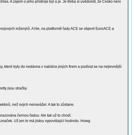
ohlas. A zájem o jeho přístroje byl a je. Je třeba si uvědomit, že Česko není
vývojových inženýrů. A hle, na platformě řady ACE se objevil EuroACE a
y, které byly do nedávna v nabídce jiných firem a podívat se na nejlevnější
etty jsou stračky.
ektorů, než svých nenavážel. A tak to zůstane.
razována černou řadou. Ale tak už to chodí.
h značek. Už jen to má jistou vypovídající hodnotu. Howg.