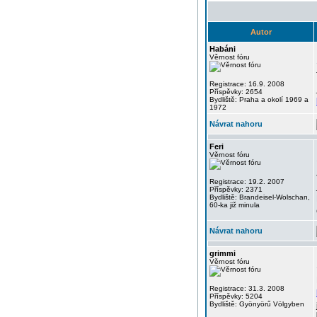
Autor
Habáni
Věrnost fóru
Registrace: 16.9. 2008
Příspěvky: 2654
Bydliště: Praha a okolí 1969 a
1972
Návrat nahoru
Feri
Věrnost fóru
Registrace: 19.2. 2007
Příspěvky: 2371
Bydliště: Brandeisel-Wolschan,
60-ka již minula
Návrat nahoru
grimmi
Věrnost fóru
Registrace: 31.3. 2008
Příspěvky: 5204
Bydliště: Gyönyörű Völgyben