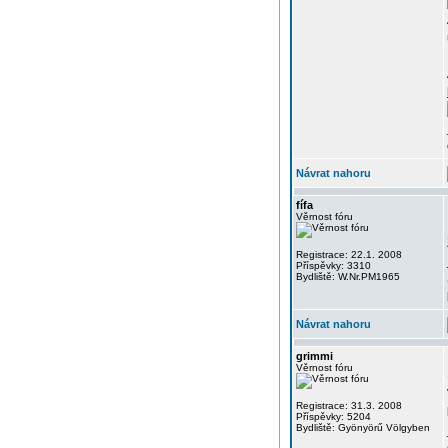
Návrat nahoru
fífa
Věrnost fóru
Registrace: 22.1. 2008
Příspěvky: 3310
Bydliště: W.Nr.PM1965
Návrat nahoru
grimmi
Věrnost fóru
Registrace: 31.3. 2008
Příspěvky: 5204
Bydliště: Gyönyörű Völgyben