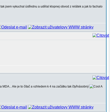
ak jsem vykuchal ústřednu a udělal klopnej obvod z relátek a jak to fachalo
 MDA... Ale je to čítač a vzhledem k 4 na začátku tak čtyřnásobný
A