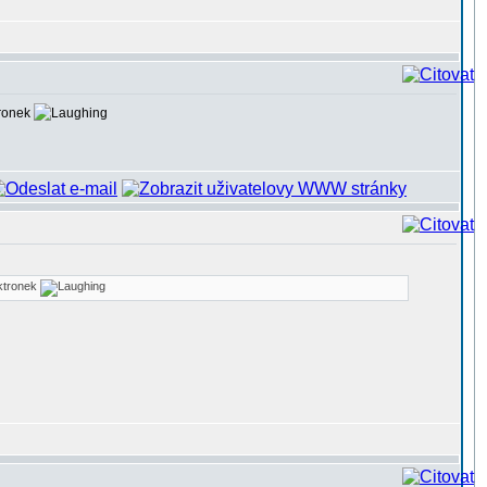
tronek
ektronek