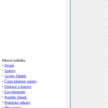
Hlavní nabídka
·
Domů
·
Ankety
·
Archiv článků
·
Často kladené otázky
·
Diskuze a Inzerce
·
Encyklopedie
·
Napište článek
·
Praktické odkazy
·
Připomínky