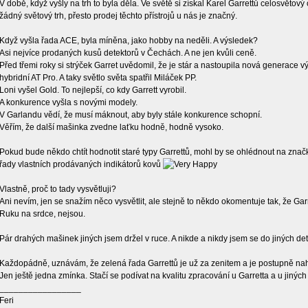
V době, když vyšly na trh to byla děla. Ve světě si získal Karel Garrettů celosvětový 
žádný světový trh, přesto prodej těchto přístrojů u nás je značný.
Když vyšla řada ACE, byla míněna, jako hobby na neděli. A výsledek?
Asi nejvíce prodaných kusů detektorů v Čechách. A ne jen kvůli ceně.
Před třemi roky si strýček Garret uvědomil, že je stár a nastoupila nová generace 
hybridní AT Pro. A taky světlo světa spatřil Miláček PP.
Loni vyšel Gold. To nejlepší, co kdy Garrett vyrobil.
A konkurence vyšla s novými modely.
V Garlandu vědí, že musí máknout, aby byly stále konkurence schopní.
Věřím, že další mašinka zvedne laťku hodně, hodně vysoko.
Pokud bude někdo chtít hodnotit staré typy Garrettů, mohl by se ohlédnout na značk
řady vlastních prodávaných indikátorů kovů
Vlastně, proč to tady vysvětluji?
Ani nevím, jen se snažím něco vysvětlit, ale stejně to někdo okomentuje tak, že Garr
Ruku na srdce, nejsou.
Pár drahých mašinek jiných jsem držel v ruce. A nikde a nikdy jsem se do jiných det
Každopádně, uznávám, že zelená řada Garrettů je už za zenitem a je postupně nah
Jen ještě jedna zmínka. Stačí se podívat na kvalitu zpracování u Garretta a u jinýc
_________________
Feri