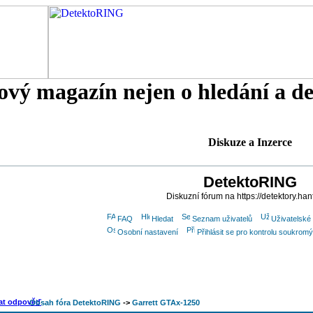
tový magazín nejen o hledání a d
Diskuze a Inzerce
DetektoRING
Diskuzní fórum na https://detektory.han
FAQ
Hledat
Seznam uživatelů
Uživatelské
Osobní nastavení
Přihlásit se pro kontrolu soukrom
Obsah fóra DetektoRING
->
Garrett GTAx-1250