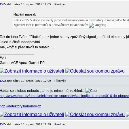
Zaslal: pátek 10. srpen, 2012 12:05
Předmět:
Habáni napsal:
Tak kvíz?? V době mé školy jsme měli nejmodernější tranzistory a maximálně MBA 
A jestli v tom je permoník s kolovrátkem to fakt nevím
Tak do toho Tvého "čítače" jde z jedné strany zpožděný signál, do řídící elektrody j
Jaksi to čítači neodpovídá.
Ale, když si představíš to relátko.....
_________________
Feri
Garrett ACE Apex, Garrett PP.
Zaslal: pátek 10. srpen, 2012 12:09
Předmět:
Hádat se s tebou nebudu , tohle je mimo můj rozhled...
http://www.djoro.cz/detail/elektronicke-soucastky/zacinajici-4-cmos/4016-4x-obous
_________________
http://detektory.habanov.cz
Zaslal: pátek 10. srpen, 2012 12:29
Předmět: