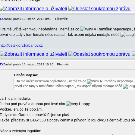
člověk s FBS technologií
Zaslal: pátek 10. srpen, 2012 8:53
Předmět:
Fifa mě určitě kerimkou nepřetáhne , nemá za co
A František nepochopil , 
první kdo tady v tom tématu něco napsal , tak aspoň nějaká medajle nééé
_________________
http://detektory.habanov.cz
Zaslal: pátek 10. srpen, 2012 10:36
Předmět:
Habáni napsal:
Fifa mě určitě kerimkou nepřetáhne , nemá za co
A František nepochopil 
první kdo tady v tom tématu něco napsal , tak aspoň nějaká medajle nééé
Já Ti dám medailu.
Jednu pod pravé a druhou pod levé oko
Počkej, jen, co Tě potkám.
Tady se do Garrettu nenavážíš, jen se ptáš.
Takže, představ si GTAx 550 s podsvícením a původní bílou cívku s černo-žlutou 
Něco k zeleným ingotům: