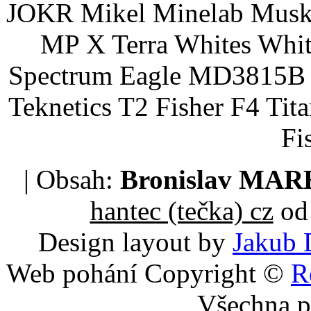
JOKR Mikel Minelab Muske
MP X Terra Whites Wh
Spectrum Eagle MD3815B 
Teknetics T2 Fisher F4 Tit
Fi
| Obsah:
Bronislav MA
hantec (tečka) cz
od 
Design layout by
Jakub 
Web pohání Copyright ©
R
Všechna p