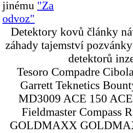
jinému
"Za
odvoz"
Detektory kovů články náv
záhady tajemství pozvánky
detektorů inz
Tesoro Compadre Cibola
Garrett Teknetics Boun
MD3009 ACE 150 ACE 
Fieldmaster Compass 
GOLDMAXX GOLDMAXX P