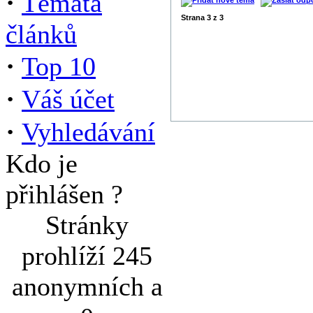
·
Témata
Strana
3
z
3
článků
·
Top 10
·
Váš účet
·
Vyhledávání
Kdo je
přihlášen ?
Stránky
prohlíží 245
anonymních a