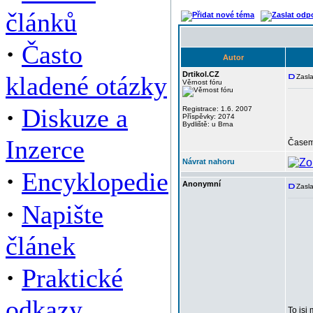
článků
·
Často
Autor
Drtikol.CZ
kladené otázky
Zasl
Věrnost fóru
·
Diskuze a
Registrace: 1.6. 2007
Příspěvky: 2074
Bydliště: u Brna
Inzerce
Časem 
Návrat nahoru
·
Encyklopedie
Anonymní
Zasl
·
Napište
článek
·
Praktické
odkazy
To jsi