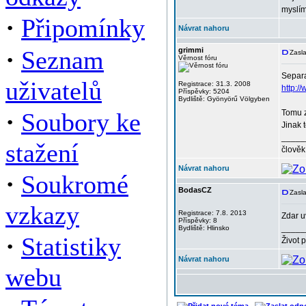
myslí
·
Připomínky
Návrat nahoru
·
Seznam
grimmi
Zasla
Věrnost fóru
Separa
uživatelů
Registrace: 31.3. 2008
http:/
Příspěvky: 5204
Bydliště: Gyönyörű Völgyben
·
Soubory ke
Tomu z
Jinak 
_____
stažení
člověk
Návrat nahoru
·
Soukromé
BodasCZ
Zasla
vzkazy
Registrace: 7.8. 2013
Zdar u
Příspěvky: 8
_____
Bydliště: Hlinsko
·
Statistiky
Život 
Návrat nahoru
webu