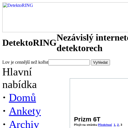
Nezávislý interne
DetektoRING
detektorech
Lov je cennější než kořist
Hlavní
nabídka
·
Domů
·
Ankety
Prizm 6T
·
Archiv
Přejít na stránku
Předchozí
1
,
2
,
3