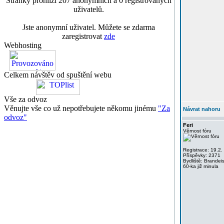
Stránky prohlíží 207 anonymních a 0 registrovaných
uživatelů.
Jste anonymní uživatel. Můžete se zdarma
zaregistrovat
zde
Webhosting
Celkem návštěv od spuštění webu
Vše za odvoz
Věnujte vše co už nepotřebujete někomu jinému
"Za
Návrat nahoru
odvoz"
Feri
Věrnost fóru
Registrace: 19.2.
Příspěvky: 2371
Bydliště: Brandei
60-ka již minula