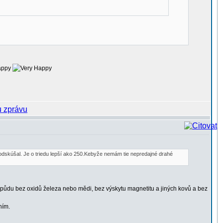
odskúšal. Je o triedu lepší ako 250.Kebyže nemám tie nepredajné drahé
 půdu bez oxidů železa nebo mědi, bez výskytu magnetitu a jiných kovů a bez
ním.