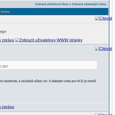
Zobrazit předchozí téma
::
Zobrazit následující téma
Zpráva
 250?
CE 250?
í vlastnosti, a nezískáš vůbec nic. A základní cívka pro ACE je menší