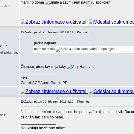
mám ho doma
a zatím jsem nadmíru spokojen
0. 2007
Zaslal: pátek 25. březen, 2011 8:11
Předmět:
garisz napsal:
 2007
mám ho doma
a zatím jsem nadmíru spokojen
sel-Wolschan,
Člověče, představ si, já taky
_________________
Feri
Garrett ACE Apex, Garrett PP.
Zaslal: pátek 25. březen, 2011 8:29
Předmět:
Ja ho teda nemám ale videl som ho pracovať a aj som ho chvíľočku o
2007
džigitály tak idem do neho.
_________________
Neexistujú bezcenné mince.