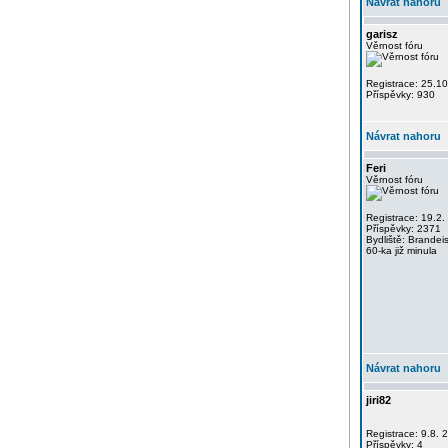
Návrat nahoru
garisz
Věrnost fóru
Registrace: 25.1
Příspěvky: 930
Návrat nahoru
Feri
Věrnost fóru
Registrace: 19.2.
Příspěvky: 2371
Bydliště: Brandei
60-ka již minula
Návrat nahoru
jiri82
Registrace: 9.8. 
Příspěvky: 4