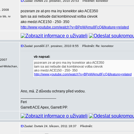
Zaslal: čtvrtek 23. prosinec, 2010 20:53
Předmět: konektor
2. 2008
pozeram ze at-pro ma iny konektor ako ACE350
tam sa asi nebude dat kombinovat volba cievok
o bb, rv
ako medzi ACE150 - 250- 350
http://www.youtube.com/watch?v=BPpWAmu8FcQ&feature=related
Zaslal: pondělí 27. prosinec, 2010 8:55
Předmět: Re: konektor
vb napsal:
 2007
pozeram ze at-pro ma iny konektor ako ACE350
sel-Wolschan,
tam sa asi nebude dat kombinovat volba cievok
ako medzi ACE150 - 250- 350
http://www.youtube.com/watch?v=BPpWAmu8FcQ&feature=related
Ano, má. Z důvodu ochrany před vodou.
_________________
Feri
Garrett ACE Apex, Garrett PP.
Zaslal: čtvrtek 24. březen, 2011 18:37
Předmět: