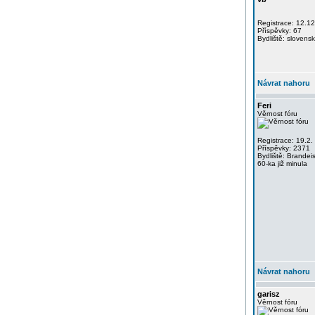
Registrace: 12.1
Příspěvky: 67
Bydliště: slovensk
Návrat nahoru
Feri
Věrnost fóru
Registrace: 19.2.
Příspěvky: 2371
Bydliště: Brandei
60-ka již minula
Návrat nahoru
garisz
Věrnost fóru