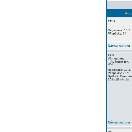
Auto
veny
Registrace: 18.7.
Příspěvky: 74
Návrat nahoru
Feri
Věrnost fóru
Registrace: 19.2.
Příspěvky: 2371
Bydliště: Brandei
60-ka již minula
Návrat nahoru
vb