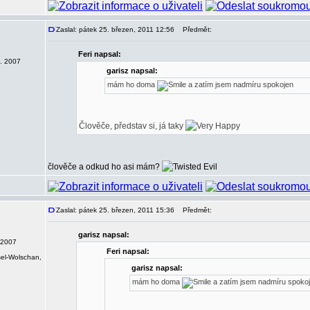
Zaslal: pátek 25. březen, 2011 12:56
Předmět:
Feri napsal:
0. 2007
garisz napsal:
mám ho doma
a zatím jsem nadmíru spokojen
Člověče, představ si, já taky
člověče a odkud ho asi mám?
Zaslal: pátek 25. březen, 2011 15:36
Předmět:
garisz napsal:
 2007
Feri napsal:
sel-Wolschan,
garisz napsal:
mám ho doma
a zatím jsem nadmíru spoko