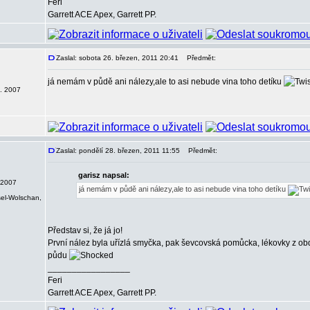
Feri
Garrett ACE Apex, Garrett PP.
Zaslal: sobota 26. březen, 2011 20:41
Předmět:
já nemám v půdě ani nálezy,ale to asi nebude vina toho detíku
0. 2007
Zaslal: pondělí 28. březen, 2011 11:55
Předmět:
garisz napsal:
 2007
já nemám v půdě ani nálezy,ale to asi nebude vina toho detíku
sel-Wolschan,
Představ si, že já jo!
První nález byla uřízlá smyčka, pak ševcovská pomůcka, lékovky z obd
půdu
_________________
Feri
Garrett ACE Apex, Garrett PP.