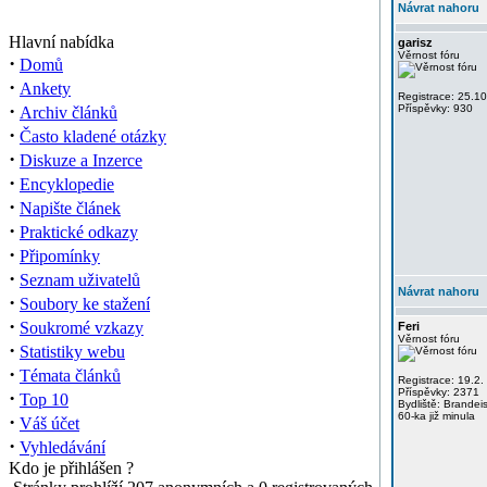
Návrat nahoru
Hlavní nabídka
garisz
Věrnost fóru
·
Domů
·
Ankety
Registrace: 25.1
·
Příspěvky: 930
Archiv článků
·
Často kladené otázky
·
Diskuze a Inzerce
·
Encyklopedie
·
Napište článek
·
Praktické odkazy
·
Připomínky
·
Seznam uživatelů
Návrat nahoru
·
Soubory ke stažení
·
Soukromé vzkazy
Feri
Věrnost fóru
·
Statistiky webu
·
Témata článků
Registrace: 19.2.
Příspěvky: 2371
·
Top 10
Bydliště: Brandei
60-ka již minula
·
Váš účet
·
Vyhledávání
Kdo je přihlášen ?