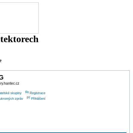
etektorech
e
G
ory.hantec.cz
atelské skupiny
Registrace
soukromých zpráv
Přihlášení