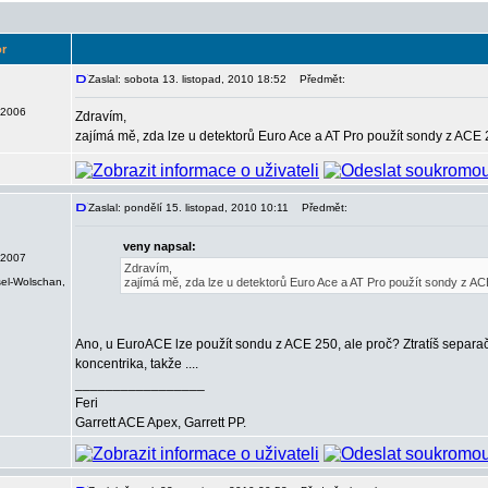
r
Zaslal: sobota 13. listopad, 2010 18:52
Předmět:
 2006
Zdravím,
zajímá mě, zda lze u detektorů Euro Ace a AT Pro použít sondy z ACE
Zaslal: pondělí 15. listopad, 2010 10:11
Předmět:
veny napsal:
 2007
Zdravím,
sel-Wolschan,
zajímá mě, zda lze u detektorů Euro Ace a AT Pro použít sondy z A
Ano, u EuroACE lze použít sondu z ACE 250, ale proč? Ztratíš separačn
koncentrika, takže ....
_________________
Feri
Garrett ACE Apex, Garrett PP.