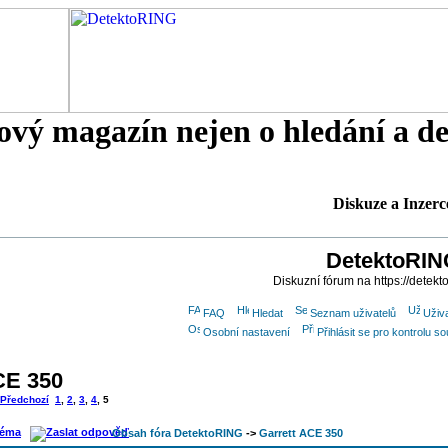
tový magazín nejen o hledání a d
Diskuze a Inzerc
DetektoRIN
Diskuzní fórum na https://detekt
FAQ
Hledat
Seznam uživatelů
Uživ
Osobní nastavení
Přihlásit se pro kontrolu 
CE 350
Předchozí
1
,
2
,
3
,
4
,
5
Obsah fóra DetektoRING
->
Garrett ACE 350