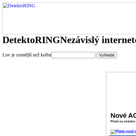
DetektoRING
Nezávislý interne
Lov je cennější než kořist
Nové A
Přejít na stránku