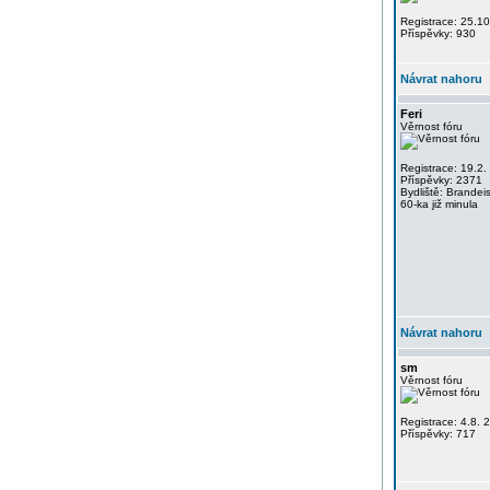
Registrace: 25.1
Příspěvky: 930
Návrat nahoru
Feri
Věrnost fóru
Registrace: 19.2.
Příspěvky: 2371
Bydliště: Brandei
60-ka již minula
Návrat nahoru
sm
Věrnost fóru
Registrace: 4.8. 
Příspěvky: 717