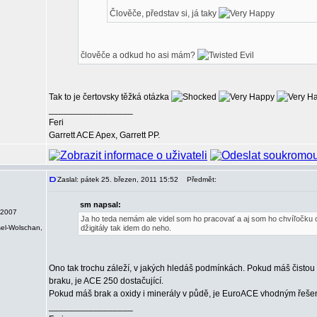
Člověče, představ si, já taky
člověče a odkud ho asi mám?
Tak to je čertovsky těžká otázka
_________________
Feri
Garrett ACE Apex, Garrett PP.
Zaslal: pátek 25. březen, 2011 15:52
Předmět:
sm napsal:
 2007
Ja ho teda nemám ale videl som ho pracovať a aj som ho chvíľočku 
sel-Wolschan,
džigitály tak idem do neho.
Ono tak trochu záleží, v jakých hledáš podmínkách. Pokud máš čistou
braku, je ACE 250 dostačující.
Pokud máš brak a oxidy i minerály v půdě, je EuroACE vhodným řeše
_________________