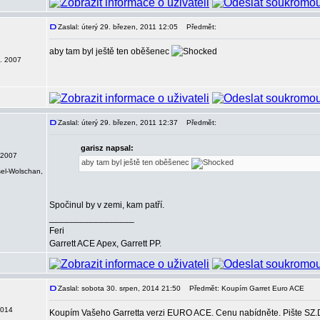
Zaslal: úterý 29. březen, 2011 12:05
Předmět:
aby tam byl ještě ten oběšenec
0. 2007
Zaslal: úterý 29. březen, 2011 12:37
Předmět:
garisz napsal:
 2007
aby tam byl ještě ten oběšenec
sel-Wolschan,
Spočinul by v zemi, kam patří.
_________________
Feri
Garrett ACE Apex, Garrett PP.
Zaslal: sobota 30. srpen, 2014 21:50
Předmět: Koupím Garret Euro ACE
2014
Koupím Vašeho Garretta verzi EURO ACE. Cenu nabídněte. Pište SZ.D