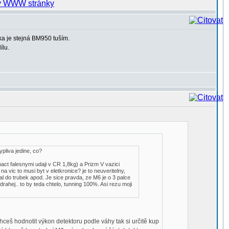
vka je stejná BM950 tuším.
ílu.
ypliva jedine, co?
ct falesnymi udaji v CR 1,8kg) a Prizm V vazici
na vic to musi byt v eletkronice? je to neuveritelny,
al do trubek apod. Je sice pravda, ze M6 je o 3 palce
rahej.. to by teda chtelo, tunning 100%. Asi rezu moji
chceš hodnotit výkon detektoru podle váhy tak si určitě kup