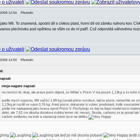
, 2008 12:54
Předmět:
 jako M6. To znamená, spodní díl s cívkou plast, horní díl od zámku nahoru kov. Cí
ovanou plechovku pod opěrkou se vším co do ní patří. Což odpovídá váhovému rozd
, 2008 14:50
Předmět:
l:
napsal:
ninja-nagato napsal:
no nechci nic rikat, ale prave jsem objevil, ze White´s Prizm V ma pouze 1,13kg a zo toho v
podle mych vypoctu, M6 važící 1,89 kg (uvadi primo vyrobce, takze pozor, nenechte se zma
1,13kg je rozdil ve vaze 0,76 kg. A ted pozor, dokazete si vubec predstavit, kolik soucastek 
podle me nadupanej jako krava oproti Prizm V. Pochybuju ze daj na lepsi model tezsi materi
delsi, ale 7,62 cm dlouha duralova trubka temer nic nevazi. Skoda, carbonu ze je porad tak d
carbon sedlovku na kole a nastavuji misto tyce na detiku
tak teď jsi mě docela pobavil
jestli 