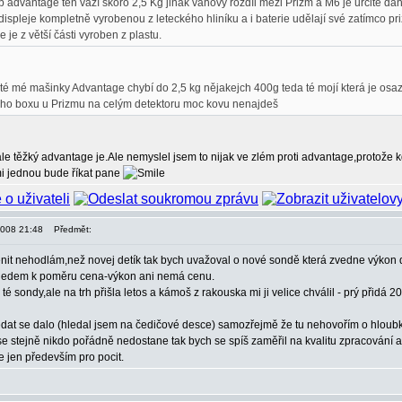
 advantage ten váží skoro 2,5 Kg jinak váhový rozdíl mezi Prizm a M6 je určitě da
ispleje kompletně vyrobenou z leteckého hliníku a i baterie udělají své zatímco 
e je z větší části vyroben z plastu.
té mé mašinky Advantage chybí do 2,5 kg nějakejch 400g teda té mojí která je osaz
ho boxu u Prizmu na celým detektoru moc kovu nenajdeš
 ale těžký advantage je.Ale nemyslel jsem to nijak ve zlém proti advantage,protože 
i jednou bude říkat pane
 2008 21:48
Předmět:
t nehodlám,než novej detík tak bych uvažoval o nové sondě která zvedne výkon det
zhledem k poměru cena-výkon ani nemá cenu.
sondy,ale na trh přišla letos a kámoš z rakouska mi ji velice chválil - prý přidá 20
edat se dalo (hledal jsem na čedičové desce) samozřejmě že tu nehovořím o hloubká
e stejně nikdo pořádně nedostane tak bych se spíš zaměřil na kvalitu zpracování 
e jen především pro pocit.