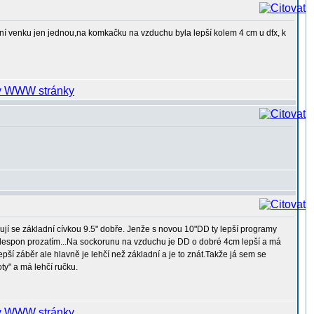
s ní venku jen jednou,na komkačku na vzduchu byla lepší kolem 4 cm u dfx, k
cují se základní cívkou 9.5" dobře. Jenže s novou 10"DD ty lepší programy
,alespon prozatím...Na sockorunu na vzduchu je DD o dobré 4cm lepší a má
lepší záběr ale hlavně je lehčí než základní a je to znát.Takže já sem se
y" a má lehčí ručku.