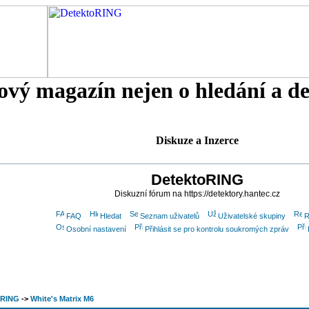
tový magazín nejen o hledání a d
Diskuze a Inzerce
DetektoRING
Diskuzní fórum na https://detektory.hantec.cz
FAQ
Hledat
Seznam uživatelů
Uživatelské skupiny
R
Osobní nastavení
Přihlásit se pro kontrolu soukromých zpráv
oRING
->
White's Matrix M6