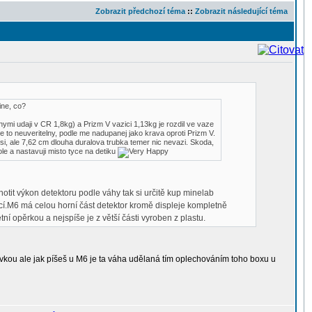
Zobrazit předchozí téma
::
Zobrazit následující téma
ine, co?
mi udaji v CR 1,8kg) a Prizm V vazici 1,13kg je rozdil ve vaze
je to neuveritelny, podle me nadupanej jako krava oproti Prizm V.
lsi, ale 7,62 cm dlouha duralova trubka temer nic nevazi. Skoda,
le a nastavuji misto tyce na detiku
notit výkon detektoru podle váhy tak si určitě kup minelab
kcí.M6 má celou horní část detektor kromě displeje kompletně
í opěrkou a nejspíše je z větší části vyroben z plastu.
ívkou ale jak píšeš u M6 je ta váha udělaná tím oplechováním toho boxu u