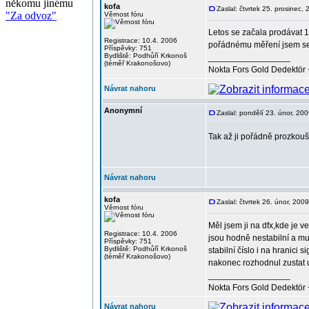
někomu jinému
kofa
Zaslal: čtvrtek 25. prosinec,
"Za odvoz"
Věrnost fóru
Letos se začala prodávat 1
Registrace: 10.4. 2006
pořádnému měření jsem se z
Příspěvky: 751
Bydliště: Podhůří Krkonoš
_________________
(téměř Krakonošovo)
Nokta Fors Gold Dedektör 
Návrat nahoru
Anonymní
Zaslal: pondělí 23. únor, 20
Tak až ji pořádně prozkouší
Návrat nahoru
kofa
Zaslal: čtvrtek 26. únor, 200
Věrnost fóru
Měl jsem ji na dfx,kde je 
Registrace: 10.4. 2006
jsou hodně nestabilní a m
Příspěvky: 751
Bydliště: Podhůří Krkonoš
stabilní číslo i na hranici
(téměř Krakonošovo)
nakonec rozhodnul zustat u
_________________
Nokta Fors Gold Dedektör 
Návrat nahoru