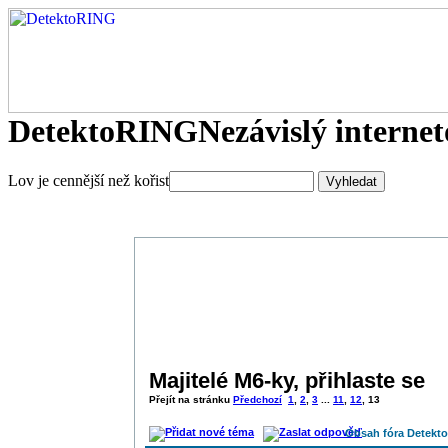
DetektoRING
Nezávislý interne
Lov je cennější než kořist
Majitelé M6-ky, přihlaste se
Přejít na stránku
Předchozí
1
,
2
,
3
...
11
,
12
,
13
Obsah fóra Detekt