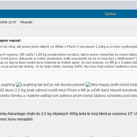
Zpráva
, 2008 12:37
Předmět:
agato napsal:
i nic rikat, ale prave jsem objevil, ze White´s Prizm V ma pouze 1,13kg a zo toho vypliva jed
ych vypoctu, M6 važící 1,89 kg (uvadi primo vyrobce, takze pozor, nenechte se zmact falesny
 A ted pozor, dokazete si vubec predstavit, kolik soucastek na vic to musi byt v eletkronice? 
u ze daj na lepsi model tezsi material do trubek apod. Je sice pravda, ze M6 je o 3 palce de
ze je porad tak drahej.. to by teda chtelo, tunning 100%. Asi rezu moji carbon sedlovku na ko
tak teď jsi mě docela pobavil
jestli chceš hod
ží skoro 2,5 Kg jinak váhový rozdíl mezi Prizm a M6 je určitě daný hlavně konstru
ckého hliníku a i baterie udělají své zatímco prizm nemá žádnou schránku pod loketn
nky Advantage chybí do 2,5 kg nějakejch 400g teda té mojí která je osazena 10" c
u moc kovu nenajdeš