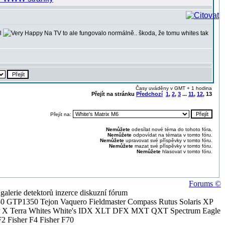
yl
Na TV to ale fungovalo normálně.. škoda, že tomu whites tak
Časy uváděny v GMT + 1 hodina
Přejít na stránku
Předchozí
1
,
2
,
3
...
11
,
12
,
13
Přejít na:
Nemůžete
odesílat nové téma do tohoto fóra.
Nemůžete
odpovídat na témata v tomto fóru.
Nemůžete
upravovat své příspěvky v tomto fóru.
Nemůžete
mazat své příspěvky v tomto fóru.
Nemůžete
hlasovat v tomto fóru.
Forums ©
alerie detektorů inzerce diskuzní fórum
0 GTP1350 Tejon Vaquero Fieldmaster Compass Rutus Solaris XP
 Terra Whites White's IDX XLT DFX MXT QXT Spectrum Eagle
2 Fisher F4 Fisher F70