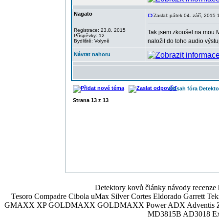
Nagato
Zaslal: pátek 04. září, 2015 
Registrace: 23.8. 2015
Tak jsem zkoušel na mou M6
Příspěvky: 12
naložil do toho audio výstu
Bydliště: Volyně
Návrat nahoru
Obsah fóra Detekt
Strana
13
z
13
Detektory kovů články návody recenze h
Tesoro Compadre Cibola uMax Silver Cortes Eldorado Garrett 
GMAXX XP GOLDMAXX GOLDMAXX Power ADX Adventis Zetex JOK
MD3815B AD3018 Explor