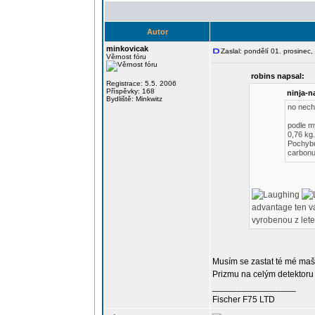
Autor
minkovicak
Zaslal: pondělí 01. prosinec
Věrnost fóru
robins napsal:
Registrace: 5.5. 2006
Příspěvky: 168
ninja-n
Bydliště: Minkwitz
no nechc
podle m
0,76 kg.
Pochybuj
carbonu 
advantage ten vá
vyrobenou z lete
Musím se zastat té mé maši
Prizmu na celým detektor
_________________
Fischer F75 LTD