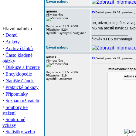
Návrat nahoru
grimmi
Zaslal: pondělí 01. prosinec
Věrnost fóru
ee, prizm je stejně kovovej
Registrace: 31.3. 2008
Hlavní nabídka
M6 má prostě navíc tu lak
Příspěvky: 5204
Bydliště: Gyönyörű Völgyben
·
_________________
Domů
člověk s FBS technologií
·
Ankety
·
Návrat nahoru
Archiv článků
·
Často kladené
robins
Zaslal: pondělí 01. prosinec
otázky
Věrnost fóru
·
Diskuze a Inzerce
minkovicak napsa
·
Registrace: 31.5. 2006
Encyklopedie
Příspěvky: 319
robins 
·
Bydliště: Ostravsko
Napište článek
·
Praktické odkazy
·
Připomínky
·
Seznam uživatelů
·
Soubory ke
stažení
·
Soukromé
vzkazy
·
Statistiky webu