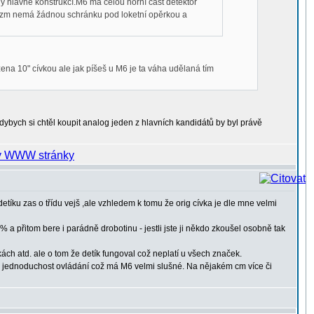
ný hlavně konstrukcí.M6 má celou horní část detektor
prizm nemá žádnou schránku pod loketní opěrkou a
ena 10" cívkou ale jak píšeš u M6 je ta váha udělaná tím
kdybych si chtěl koupit analog jeden z hlavních kandidátů by byl právě
íku zas o třídu vejš ,ale vzhledem k tomu že orig cívka je dle mne velmi
% a přitom bere i parádně drobotinu - jestli jste ji někdo zkoušel osobně tak
ch atd. ale o tom že detík fungoval což neplatí u všech značek.
a jednoduchost ovládání což má M6 velmi slušné. Na nějakém cm více či