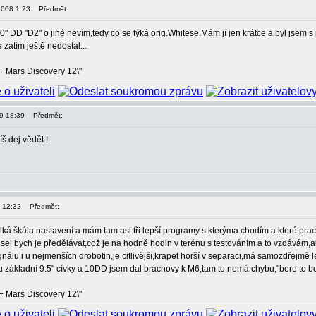
 2008 1:23
Předmět:
0" DD "D2" o jiné nevím,tedy co se týká orig.Whitese.Mám jí jen krátce a byl jsem 
atím ještě nedostal...
+ Mars Discovery 12\"
09 18:39
Předmět:
š dej vědět !
9 12:32
Předmět:
velká škála nastavení a mám tam asi tři lepší programy s kterýma chodím a které pra
usel bych je předělávat,což je na hodně hodin v terénu s testováním a to vzdávám
 signálu i u nejmenších drobotin,je citlivější,krapet horší v separaci,má samozdřejmě 
 základní 9.5" cívky a 10DD jsem dal bráchovy k M6,tam to nemá chybu,"bere to bot
+ Mars Discovery 12\"