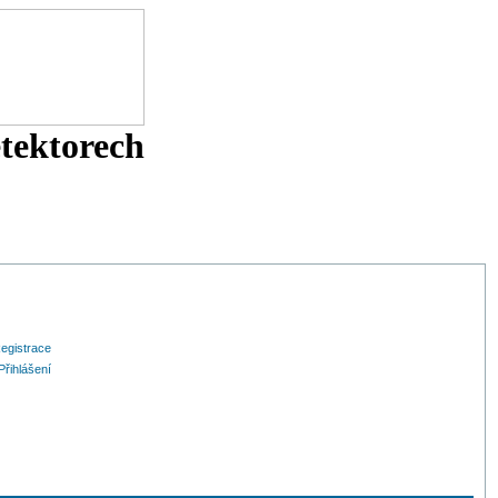
etektorech
egistrace
Přihlášení