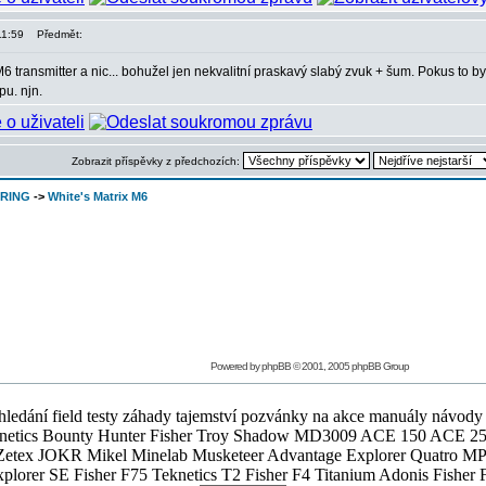
11:59
Předmět:
 transmitter a nic... bohužel jen nekvalitní praskavý slabý zvuk + šum. Pokus to b
pu. njn.
Zobrazit příspěvky z předchozích:
oRING
->
White's Matrix M6
Powered by
phpBB
© 2001, 2005 phpBB Group
ledání field testy záhady tajemství pozvánky na akce manuály návody g
Teknetics Bounty Hunter Fisher Troy Shadow MD3009 ACE 150 ACE 25
R Mikel Minelab Musketeer Advantage Explorer Quatro MP X
er SE Fisher F75 Teknetics T2 Fisher F4 Titanium Adonis Fisher F