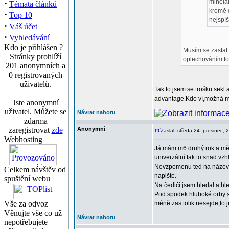
·
minelab
Témata článků
kromě d
·
Top 10
nejspíš
·
Váš účet
·
Vyhledávání
Kdo je přihlášen ?
Musím se zastat 
Stránky prohlíží
oplechováním to
201 anonymních a
0 registrovaných
uživatelů.
Tak to jsem se trošku sekl
advantage.Kdo ví,možná m
Jste anonymní
uživatel. Můžete se
Návrat nahoru
zdarma
zaregistrovat
zde
Anonymní
Zaslal: středa 24. prosinec,
Webhosting
Já mám m6 druhý rok a měni
univerzální tak to snad v
Nevzpomenu ted na název té 
Celkem návštěv od
napište.
spuštění webu
Na čediči jsem hledal a hl
Pod spodek hluboké orby s
Vše za odvoz
méně zas tolik nesejde,to j
Věnujte vše co už
Návrat nahoru
nepotřebujete