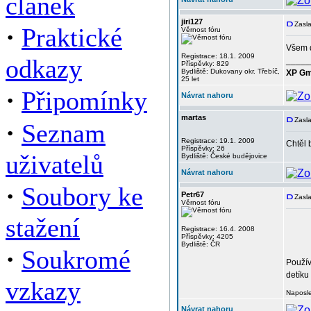
článek
jiri127
Zasla
·
Praktické
Věrnost fóru
Všem 
Registrace: 18.1. 2009
odkazy
_____
Příspěvky: 829
Bydliště: Dukovany okr. Třebíč,
XP Gm
25 let
·
Připomínky
Návrat nahoru
martas
Zasla
·
Seznam
Registrace: 19.1. 2009
Chtěl 
Příspěvky: 26
uživatelů
Bydliště: České budějovice
Návrat nahoru
·
Soubory ke
Petr67
Zasla
Věrnost fóru
stažení
Registrace: 16.4. 2008
Příspěvky: 4205
Bydliště: ČR
·
Soukromé
Použív
detíku
vzkazy
Naposle
Návrat nahoru