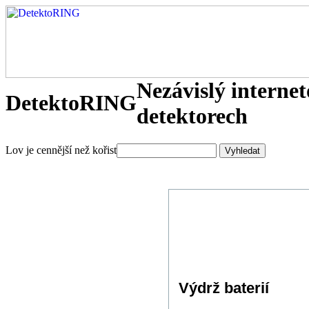
Nezávislý interne
DetektoRING
detektorech
Lov je cennější než kořist
Výdrž baterií