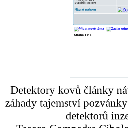
Bydliště: Morava
Návrat nahoru
Strana
1
z
1
Detektory kovů články náv
záhady tajemství pozvánky
detektorů inz