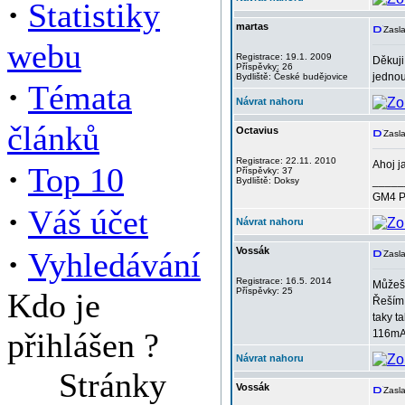
·
Statistiky
martas
Zasla
webu
Registrace: 19.1. 2009
Děkuji
Příspěvky: 26
jednou
Bydliště: České budějovice
·
Témata
Návrat nahoru
článků
Octavius
Zasla
Registrace: 22.11. 2010
Ahoj j
·
Top 10
Příspěvky: 37
_____
Bydliště: Doksy
GM4 P
·
Váš účet
Návrat nahoru
·
Vossák
Vyhledávání
Zasla
Registrace: 16.5. 2014
Můžeš 
Příspěvky: 25
Kdo je
Řeším 
taky t
přihlášen ?
116mA,
Návrat nahoru
Stránky
Vossák
Zasl