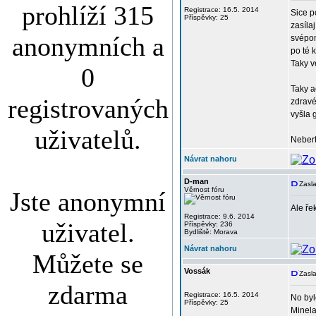
prohlíží 315
Registrace: 16.5. 2014
Sice p
Příspěvky: 25
zasíla
anonymních a
svépom
po té 
Taky v
0
Taky a
registrovaných
zdravé
vyšla g
uživatelů.
Nebert
Návrat nahoru
D-man
Zasl
Věrnost fóru
Jste anonymní
Ale ře
Registrace: 9.6. 2014
uživatel.
Příspěvky: 236
Bydliště: Morava
Návrat nahoru
Můžete se
Vossák
Zasla
zdarma
Registrace: 16.5. 2014
No byl
Příspěvky: 25
Minela