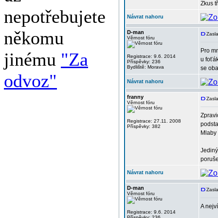
Zkus tř
nepotřebujete
Návrat nahoru
někomu
D-man
Zasla
Věrnost fóru
Pro mn
jinému
"Za
Registrace: 9.6. 2014
u foťá
Příspěvky: 236
Bydliště: Morava
se oba
odvoz"
Návrat nahoru
franny
Zasl
Věrnost fóru
Zpravi
Registrace: 27.11. 2008
podsta
Příspěvky: 382
Mlaby 
Jediný
poruše
Návrat nahoru
D-man
Zasl
Věrnost fóru
A nejv
Registrace: 9.6. 2014
Příspěvky: 236