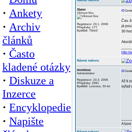
Návrat nahoru
·
Ankety
Slater
Zasla
Věrnost fóru
Čau Ji
·
Archiv
Registrace: 23.1. 2008
já pou
Příspěvky: 177
Bydliště: Třebíč
30 hod
článků
Akorát
_____
·
Často
http:/
Návrat nahoru
kladené otázky
mcmlxxx
Zasla
Administrátor
·
Diskuze a
Registrace: 23.3. 2006
Až ti 
Příspěvky: 2581
vyřaď 
Bydliště: Letovice, 50 let
Inzerce
·
Encyklopedie
·
Napište
_____
A bovi
Návrat nahoru