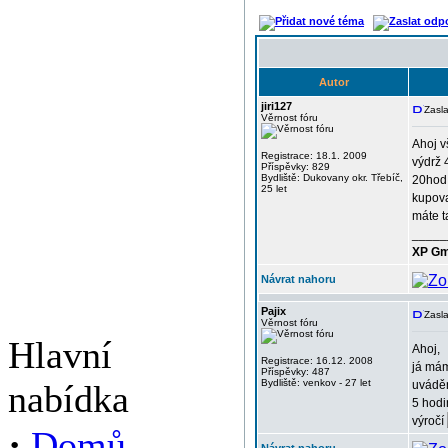
Autor
jiri127
Zasla
Věrnost fóru
Ahoj v
Registrace: 18.1. 2009
výdrž 
Příspěvky: 829
Bydliště: Dukovany okr. Třebíč,
20hod.
25 let
kupova
máte t
_____
XP Gm
Návrat nahoru
Pajix
Zasla
Věrnost fóru
Hlavní
Ahoj,
Registrace: 16.12. 2008
já mám
Příspěvky: 487
Bydliště: venkov - 27 let
nabídka
uváděn
5 hodi
výročí
·
Domů