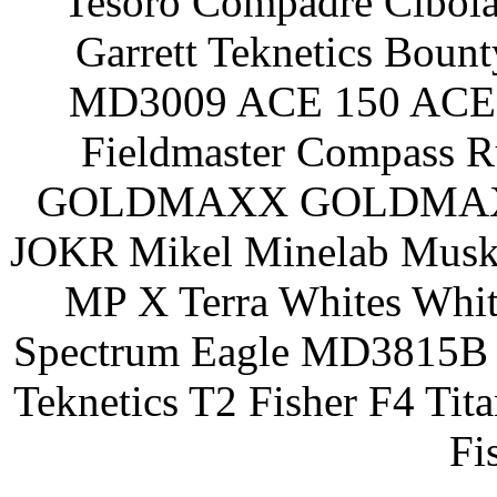
Tesoro Compadre Cibola
Garrett Teknetics Boun
MD3009 ACE 150 ACE 
Fieldmaster Compass 
GOLDMAXX GOLDMAXX P
JOKR Mikel Minelab Muske
MP X Terra Whites Wh
Spectrum Eagle MD3815B 
Teknetics T2 Fisher F4 Tit
Fi