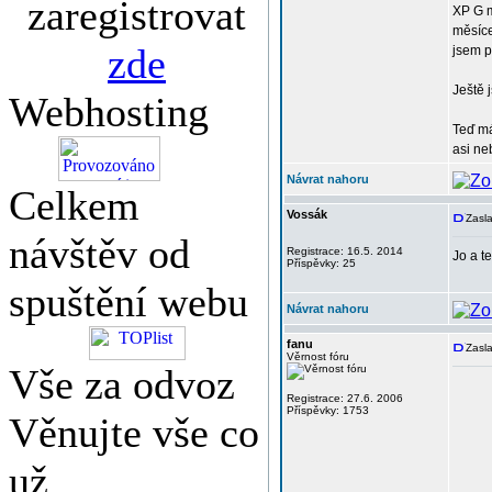
zaregistrovat
XP G m
měsíce
zde
jsem p
Ještě 
Webhosting
Teď má
asi ne
Návrat nahoru
Celkem
Vossák
Zasla
návštěv od
Registrace: 16.5. 2014
Jo a t
Příspěvky: 25
spuštění webu
Návrat nahoru
fanu
Zasla
Věrnost fóru
Vše za odvoz
Registrace: 27.6. 2006
Příspěvky: 1753
Věnujte vše co
už