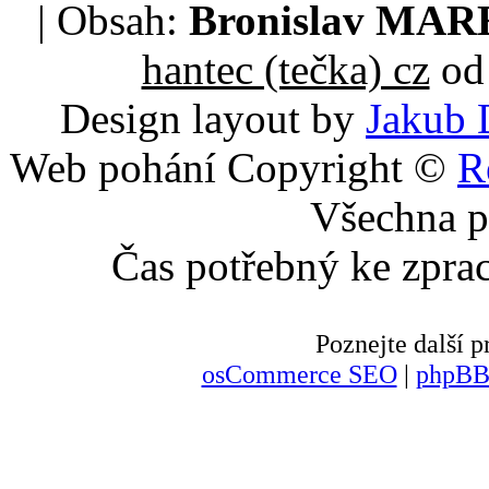
| Obsah:
Bronislav MA
hantec (tečka) cz
od 
Design layout by
Jakub 
Web pohání Copyright ©
R
Všechna p
Čas potřebný ke zpra
Poznejte další
osCommerce SEO
|
phpBB