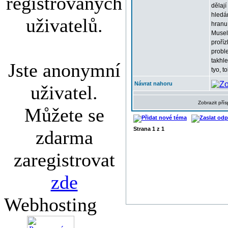
registrovaných
dělají
hledá
uživatelů.
hranu,
Musel
proříz
proble
takhle
Jste anonymní
tyo, t
Návrat nahoru
uživatel.
Zobrazit pří
Můžete se
Strana
1
z
1
zdarma
zaregistrovat
zde
Webhosting