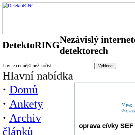
Nezávislý interne
DetektoRING
detektorech
Lov je cennější než kořist
Hlavní nabídka
·
Domů
·
Ankety
FAQ
Osobn
·
Archiv
oprava cívky SEF 
článků