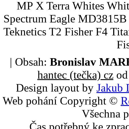
MP X Terra Whites Wh
Spectrum Eagle MD3815B 
Teknetics T2 Fisher F4 Tit
Fi
| Obsah:
Bronislav MA
hantec (tečka) cz
od 
Design layout by
Jakub 
Web pohání Copyright ©
R
Všechna p
Čas potřebný ke zpra