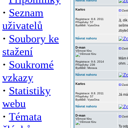
Návrat nahoru
·
Seznam
Karlos
Zasl
Registrace: 8.8. 2011
Jj, dí
uživatelů
Příspěvky: 57
sešme
Bydliště: Vysočina
zbyte
·
Soubory ke
Návrat nahoru
stažení
D-man
Zasl
Věrnost fóru
Mám k 
·
Soukromé
Registrace: 9.6. 2014
ohm. 
Příspěvky: 236
Bydliště: Morava
vzkazy
Návrat nahoru
Karlos
Zasl
·
Statistiky
Registrace: 8.8. 2011
Já má
Příspěvky: 57
webu
Bydliště: Vysočina
Návrat nahoru
·
Témata
D-man
Zasl
Věrnost fóru
Ty odp