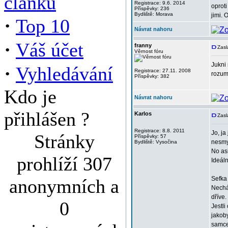
článků
Registrace: 9.6. 2014
oproti
Příspěvky: 236
Bydliště: Morava
jimi. 
·
Top 10
Návrat nahoru
·
Váš účet
franny
Zasl
Věrnost fóru
Jukni 
·
Vyhledávání
Registrace: 27.11. 2008
rozum
Příspěvky: 382
Kdo je
Návrat nahoru
přihlášen ?
Karlos
Zasl
Registrace: 8.8. 2011
Jo, ja
Stránky
Příspěvky: 57
nesmy
Bydliště: Vysočina
No asi
prohlíží 307
Ideáln
Sefka
anonymních a
Nechá
dříve.
0
Jestl
jakob
samcem