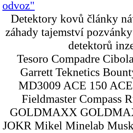
odvoz"
Detektory kovů články náv
záhady tajemství pozvánky
detektorů inz
Tesoro Compadre Cibola
Garrett Teknetics Boun
MD3009 ACE 150 ACE 
Fieldmaster Compass 
GOLDMAXX GOLDMAXX P
JOKR Mikel Minelab Muske