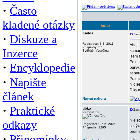
·
Často
kladené otázky
Autor
Karlos
·
Diskuze a
Zasl
Registrace: 8.8. 2011
Ahoj,
Příspěvky: 57
Inzerce
kamar
Bydliště: Vysočina
jsem s
Po ohl
·
Encyklopedie
barvy
sebou
·
Napište
Potřeb
Nic s
Díky 
článek
Návrat nahoru
·
Praktické
tibko
Zasl
Věrnost fóru
odkazy
Nie so
Registrace: 26.5. 2006
sa týk
Příspěvky: 1295
premer
·
Připomínky