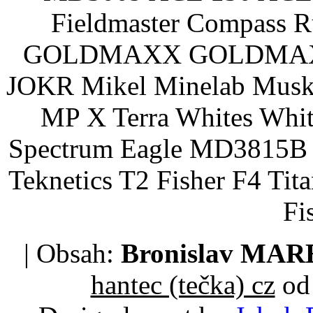
Fieldmaster Compass 
GOLDMAXX GOLDMAXX P
JOKR Mikel Minelab Muske
MP X Terra Whites Wh
Spectrum Eagle MD3815B 
Teknetics T2 Fisher F4 Tit
Fi
| Obsah:
Bronislav MA
hantec (tečka) cz
od 