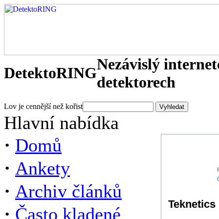
Nezávislý interne
DetektoRING
detektorech
Lov je cennější než kořist
Hlavní nabídka
·
Domů
·
Ankety
·
Archiv článků
Teknetics
·
Často kladené