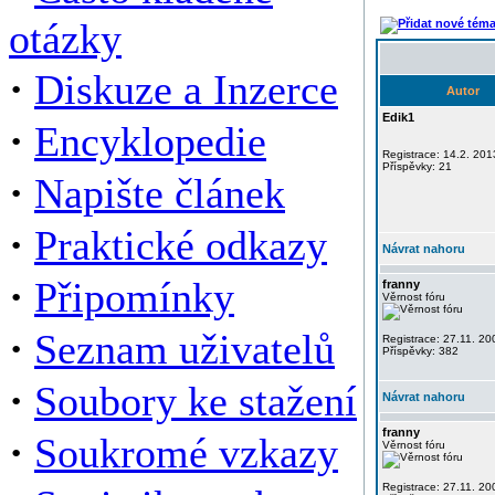
otázky
·
Diskuze a Inzerce
Autor
Edik1
·
Encyklopedie
Registrace: 14.2. 201
Příspěvky: 21
·
Napište článek
·
Praktické odkazy
Návrat nahoru
·
Připomínky
franny
Věrnost fóru
·
Seznam uživatelů
Registrace: 27.11. 20
Příspěvky: 382
·
Soubory ke stažení
Návrat nahoru
franny
·
Soukromé vzkazy
Věrnost fóru
Registrace: 27.11. 20