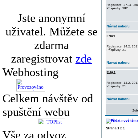
Registrace: 27.11. 20
Příspěvky: 382
Jste anonymní
Návrat nahoru
uživatel. Můžete se
Edik1
zdarma
Registrace: 14.2. 201
Příspěvky: 21
zaregistrovat
zde
Návrat nahoru
Webhosting
Edik1
Registrace: 14.2. 201
Příspěvky: 21
Celkem návštěv od
Návrat nahoru
spuštění webu
Zob
Strana
1
z
1
Vše za odvoz