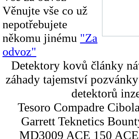
Věnujte vše co už
nepotřebujete
někomu jinému
"Za
odvoz"
Detektory kovů články náv
záhady tajemství pozvánky
detektorů inz
Tesoro Compadre Cibola
Garrett Teknetics Boun
MD3009 ACE 150 ACE 