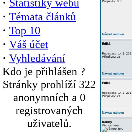
·
Statistiky webu
Příspěvky: 382
·
Témata článků
·
Top 10
Návrat nahoru
·
Váš účet
Edik1
·
Vyhledávání
Registrace: 14.2. 201
Příspěvky: 21
Kdo je přihlášen ?
Návrat nahoru
Stránky prohlíží 322
Edik1
anonymních a 0
Registrace: 14.2. 201
Příspěvky: 21
registrovaných
Návrat nahoru
uživatelů.
franny
Věrnost fóru