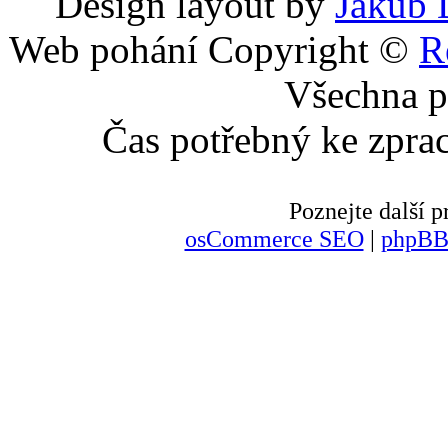
Design layout by
Jakub 
Web pohání Copyright ©
R
Všechna p
Čas potřebný ke zpra
Poznejte další
osCommerce SEO
|
phpBB