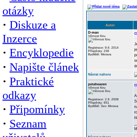
otázky
·
Diskuze a
Autor
D-man
Inzerce
Věrnost fóru
J
·
Registrace: 9.6. 2014
Encyklopedie
j
Příspěvky: 236
Bydliště: Morava
p
s
·
Napište článek
d
Návrat nahoru
·
Praktické
petaheaven
Věrnost fóru
odkazy
A
Registrace: 2.9. 2008
S
Příspěvky: 651
·
Připomínky
Bydliště: Sev. Morava
n
r
h
·
Seznam
_
M