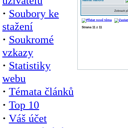
uživatelů
Návrat nahoru
·
Soubory ke
Zobrazit 
stažení
Strana
11
z
11
·
Soukromé
vzkazy
·
Statistiky
webu
·
Témata článků
·
Top 10
·
Váš účet