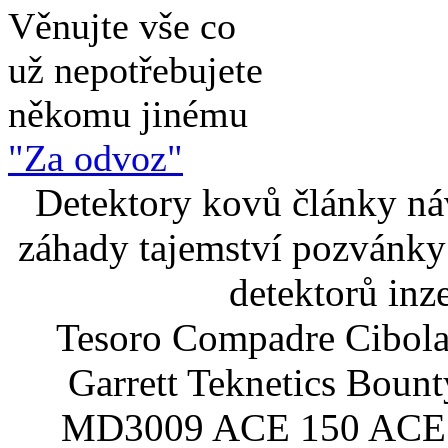
Věnujte vše co
už nepotřebujete
někomu jinému
"Za odvoz"
Detektory kovů články náv
záhady tajemství pozvánky
detektorů inz
Tesoro Compadre Cibola
Garrett Teknetics Boun
MD3009 ACE 150 ACE 