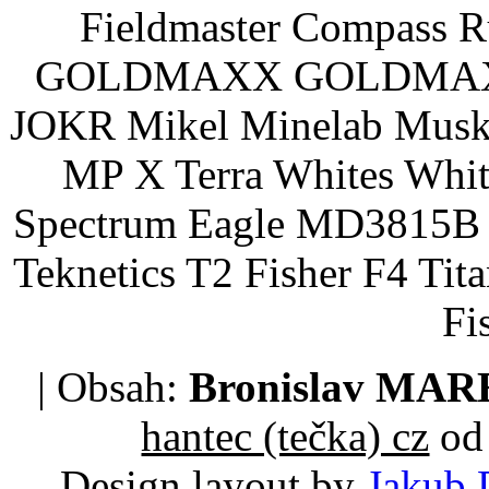
Fieldmaster Compass 
GOLDMAXX GOLDMAXX P
JOKR Mikel Minelab Muske
MP X Terra Whites Wh
Spectrum Eagle MD3815B 
Teknetics T2 Fisher F4 Tit
Fi
| Obsah:
Bronislav MA
hantec (tečka) cz
od 
Design layout by
Jakub 